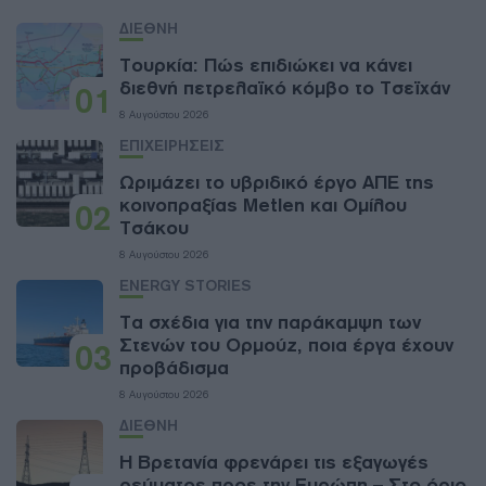
ΔΙΕΘΝΗ
Τουρκία: Πώς επιδιώκει να κάνει
διεθνή πετρελαϊκό κόμβο το Τσεϊχάν
01
8 Αυγούστου 2026
ΕΠΙΧΕΙΡΗΣΕΙΣ
Ωριμάζει το υβριδικό έργο ΑΠΕ της
κοινοπραξίας Metlen και Ομίλου
02
Τσάκου
8 Αυγούστου 2026
ENERGY STORIES
Τα σχέδια για την παράκαμψη των
Στενών του Ορμούζ, ποια έργα έχουν
03
προβάδισμα
8 Αυγούστου 2026
ΔΙΕΘΝΗ
Η Βρετανία φρενάρει τις εξαγωγές
ρεύματος προς την Ευρώπη – Στο όριο