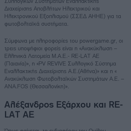
Συλλογικών Συστημάτων Εναλλακτικής
Διαχείρισης Αποβλήτων Ηλεκτρικού και
Ηλεκτρονικού Εξοπλισμού (ΣΣΕΔ ΑΗΗΕ) για τα
φωτοβολταϊκά συστήματα.
Σύμφωνα με πληροφορίες του powergame.gr, oι
τρεις υποψήφιοι φορείς είναι η «Ανακύκλωση –
Ελληνικά Λατομεία Μ.Α.Ε.- RE-LAT AE
(Παιανία)», η «PV REVIVE Συλλογικό Σύστημα
Εναλλακτικής Διαχείρισης Α.Ε.(Αθήνα)» και η «
Ανακύκλωση Φωτοβολταϊκών Συστημάτων Α.Ε. –
ANA.FOS (Θεσσαλονίκη)».
Αλέξανδρος Εξάρχου και RE-
LAT AE
Όπως φαίνεται, το ενδιαφέρον του Ομίλου