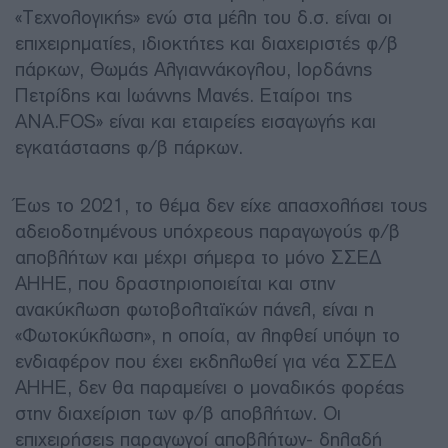
«Τεχνολογικής» ενώ στα μέλη του δ.σ. είναι οι
επιχειρηματίες, ιδιοκτήτες και διαχειριστές φ/β
πάρκων, Θωμάς Αλγιαννάκογλου, Ιορδάνης
Πετρίδης και Ιωάννης Μανές. Eταίροι της
ANA.FOS» είναι και εταιρείες εισαγωγής και
εγκατάστασης φ/β πάρκων.
Έως το 2021, το θέμα δεν είχε απασχολήσει τους
αδειοδοτημένους υπόχρεους παραγωγούς φ/β
αποβλήτων και μέχρι σήμερα το μόνο ΣΣΕΔ
ΑΗΗΕ, που δραστηριοποιείται και στην
ανακύκλωση φωτοβολταϊκών πάνελ, είναι η
«Φωτοκύκλωση», η οποία, αν ληφθεί υπόψη το
ενδιαφέρον που έχει εκδηλωθεί για νέα ΣΣΕΔ
ΑΗΗΕ, δεν θα παραμείνει ο μοναδικός φορέας
στην διαχείριση των φ/β αποβλήτων. Οι
επιχειρήσεις παραγωγοί αποβλήτων- δηλαδή