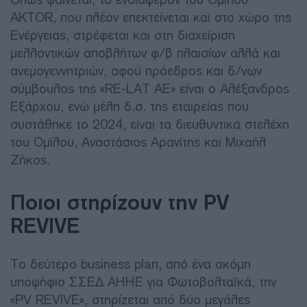
ΑΚΤΟR, που πλέον επεκτείνεται και στο χώρο της
Ενέργειας, στρέφεται και στη διαχείριση
μελλοντικών αποβλήτων φ/β πλαισίων αλλά και
ανεμογεννητριών, αφού πρόεδρος και δ/νων
σύμβουλος της «RE-LAT AE» είναι ο Αλέξανδρος
Εξάρχου, ενώ μέλη δ.σ. της εταιρείας που
συστάθηκε το 2024, είναι τα διευθυντικά στελέχη
του Ομίλου, Αναστάσιος Αρανίτης και Μιχαήλ
Ζήκος.
Ποιοι στηρίζουν την PV
REVIVE
Το δεύτερο business plan, από ένα ακόμη
υποψήφιο ΣΣΕΔ ΑΗΗΕ για Φωτοβολταϊκά, την
«PV REVIVE», στηρίζεται από δύο μεγάλες