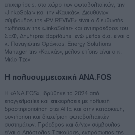
επιχειρήσεις, στο χώρο των φωτοβολταϊκών, την
«JinkoSolar» και την «Καυκάς». Διευθύνων
σύμβουλος της «PV REVIVE» είναι ο διευθυντής
πωλήσεων της «JinkoSolar» και αντιπρόεδρος του
ΣΕΦ, Δημήτρης Βαρλάμης, ενώ μέλος δ.σ. είναι ο
κ. Παναγιώτης Φράγκος, Energy Solutions
Manager της «Καυκάς», μέλος επίσης είναι ο κ.
Μιάο Τζεν.
H πολυσυμμετοχική ANA.FOS
Η «ΑΝΑ.FOS», ιδρύθηκε το 2024 από
επαγγελματίες και επιχειρήσεις με πολυετή
δραστηριοποίηση στις ΑΠΕ και στην κατασκευή,
συντήρηση και διαχείριση φωτοβολταϊκών
συστημάτων. Πρόεδρος και δ/νων σύμβουλος
είναι ο Απόστολος Τσικούρας, εκπρόσωπος της