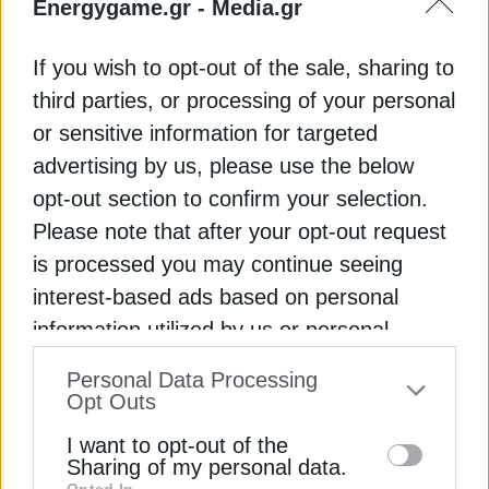
Energygame.gr -
Media.gr
«Φωτοκύκλωση» στα 150 ευρώ, και στη συνέχεια
προτάθηκε προς τον ΕΟΑΝ νέα μείωση στα 90
If you wish to opt-out of the sale, sharing to
ευρώ/τόνο, πρόταση που παραμένει σε
third parties, or processing of your personal
εκκρεμότητα για έγκριση.
or sensitive information for targeted
advertising by us, please use the below
Βεβαίως, τα τρία υποψήφια ΣΣΕΔ ΑΗΗΕ, που
έχουν υποβάλλει αιτήματα για την εναλλακτική
opt-out section to confirm your selection.
διαχείριση φωτοβολταϊκών αποβλήτων, έχουν
Please note that after your opt-out request
ξεχωριστά, ένα έκαστο, υπολογισμένα τέλη
is processed you may continue seeing
ανακύκλωσης, το ύψος των οποίων δεν
interest-based ads based on personal
γνωρίζουμε. Όπως όμως και να είναι, το τέλος
information utilized by us or personal
ανακύκλωσης, που μάλιστα υποχρεούνται να
information disclosed to third parties prior
καταβάλλουν και αναδρομικά οι υπόχρεες
Personal Data Processing
to your opt-out. You may separately opt-out
επιχειρήσεις, είναι μεγάλη επιβάρυνση γι’ αυτό και
Opt Outs
έχει προταθεί η καταβολή του σε δόσεις. Ως
of the further disclosure of your personal
I want to opt-out of the
σήμερα, πολλές υπόχρεες εταιρείες, δεν έχουν
information by third parties on the IAB’s list
Sharing of my personal data.
καν εγγραφεί στο Εθνικό Μητρώο Παραγωγών
Opted In