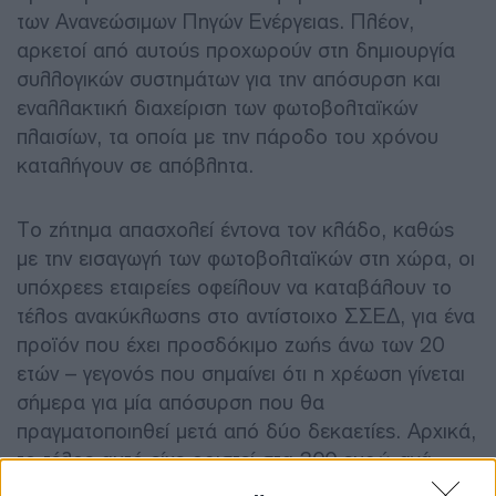
των Ανανεώσιμων Πηγών Ενέργειας. Πλέον,
αρκετοί από αυτούς προχωρούν στη δημιουργία
συλλογικών συστημάτων για την απόσυρση και
εναλλακτική διαχείριση των φωτοβολταϊκών
πλαισίων, τα οποία με την πάροδο του χρόνου
καταλήγουν σε απόβλητα.
Το ζήτημα απασχολεί έντονα τον κλάδο, καθώς
με την εισαγωγή των φωτοβολταϊκών στη χώρα, οι
υπόχρεες εταιρείες οφείλουν να καταβάλουν το
τέλος ανακύκλωσης στο αντίστοιχο ΣΣΕΔ, για ένα
προϊόν που έχει προσδόκιμο ζωής άνω των 20
ετών – γεγονός που σημαίνει ότι η χρέωση γίνεται
σήμερα για μία απόσυρση που θα
πραγματοποιηθεί μετά από δύο δεκαετίες. Αρχικά,
το τέλος αυτό είχε οριστεί στα 300 ευρώ ανά
τόνο, μειώθηκε αργότερα από την