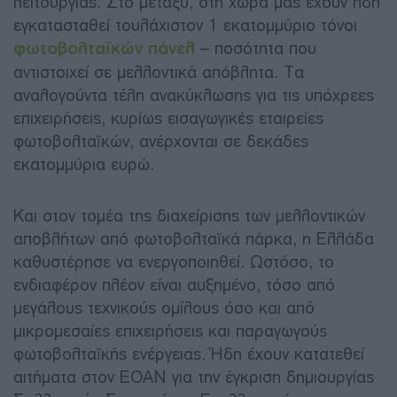
λειτουργίας. Στο μεταξύ, στη χώρα μας έχουν ήδη
εγκατασταθεί τουλάχιστον 1 εκατομμύριο τόνοι
φωτοβολταϊκών πάνελ
– ποσότητα που
αντιστοιχεί σε μελλοντικά απόβλητα. Τα
αναλογούντα τέλη ανακύκλωσης για τις υπόχρεες
επιχειρήσεις, κυρίως εισαγωγικές εταιρείες
φωτοβολταϊκών, ανέρχονται σε δεκάδες
εκατομμύρια ευρώ.
Και στον τομέα της διαχείρισης των μελλοντικών
αποβλήτων από φωτοβολταϊκά πάρκα, η Ελλάδα
καθυστέρησε να ενεργοποιηθεί. Ωστόσο, το
ενδιαφέρον πλέον είναι αυξημένο, τόσο από
μεγάλους τεχνικούς ομίλους όσο και από
μικρομεσαίες επιχειρήσεις και παραγωγούς
φωτοβολταϊκής ενέργειας. Ήδη έχουν κατατεθεί
αιτήματα στον ΕΟΑΝ για την έγκριση δημιουργίας