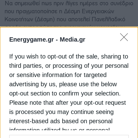
Να σημειωθεί πως πριν λίγες ημέρες στο συνέδριο
που πραγματοποίησε η Δέσμη Ενεργειακών
Κοινοτήτων (Δέσμη) που αποτελεί Πανελλαδικό
φορέα εκπροσώπησης ενεργειακών κοινοτήτων
ευρείας βάσης επισημάνθηκε μεταξύ άλλων η
Energygame.gr -
Media.gr
δυσκολία μικρών ενεργειακών κοινοτήτων να
συνδεθούν στο δίκτυο, λόγω κορεσμού, ενώ
If you wish to opt-out of the sale, sharing to
επισημάνθηκε η ανάγκη προώθησης έργων
third parties, or processing of your personal
αποθήκευσης, με υποστήριξη από δημόσιους
πόρους.
or sensitive information for targeted
advertising by us, please use the below
Διαβάστε ακόμη
opt-out section to confirm your selection.
Please note that after your opt-out request
Έρχεται “κύμα” δράσεων εξοικονόμησης
is processed you may continue seeing
ενέργειας στο Δημόσιο
interest-based ads based on personal
information utilized by us or personal
Τα ορόσημα και οι εξελίξεις για τις διεθνείς