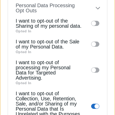
information disclosed to third parties prior
ηλεκτρικές διασυνδέσεις της Ελλάδας
Personal Data Processing
to your opt-out. You may separately opt-out
Opt Outs
FARIA: Στην “πρίζα” έργα 200-300MW μέχρι τις
of the further disclosure of your personal
αρχές του 2025
I want to opt-out of the
information by third parties on the IAB’s list
Sharing of my personal data.
Opted In
of downstream participants. This
GREEN TANK
ΑΥΤΟΠΑΡΑΓΩΓΗ
information may also be disclosed by us to
I want to opt-out of the Sale
of my Personal Data.
third parties on the
IAB’s List of
ΕΝΕΡΓΕΙΑΚΕΣ ΚΟΙΝΟΤΗΤΕΣ
Opted In
Downstream Participants
that may further
I want to opt-out of
disclose it to other third parties.
processing my Personal
Data for Targeted
Advertising.
ΔΕΊΤΕ ΕΠΊΣΗΣ
Opted In
I want to opt-out of
Collection, Use, Retention,
Sale, and/or Sharing of my
Personal Data that Is
Unrelated with the Purposes