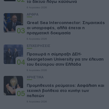
το δίκτυο λόγω καύσωνα
8 Αυγούστου 2026
ΑΡΘΡΑ
Great Sea Interconnector: Σημαντικές
οι υπογραφές, αλλά έπεται η
03
πραγματική δοκιμασία
8 Αυγούστου 2026
ΕΠΙΧΕΙΡΗΣΕΙΣ
Προχωρά η σύμπραξη ΔΕΗ-
Georgetown University για την έλευση
04
του δεύτερου στην Ελλάδα
8 Αυγούστου 2026
ΧΡΗΣΤΙΚΑ
Προμηθευτές ρεύματος: Ασφάλιση και
τεχνική βοήθεια στο κυνήγι των
05
πελατών
8 Αυγούστου 2026