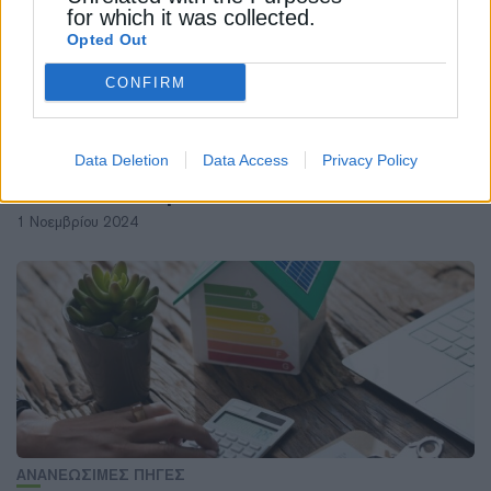
for which it was collected.
Opted Out
CONFIRM
ΑΝΑΝΕΩΣΙΜΕΣ ΠΗΓΕΣ
Data Deletion
Data Access
Privacy Policy
Γαλλία: Εγκατέστησε φωτοβολταϊκά 3,32
GW στο εννεάμηνο
1 Νοεμβρίου 2024
ΑΝΑΝΕΩΣΙΜΕΣ ΠΗΓΕΣ