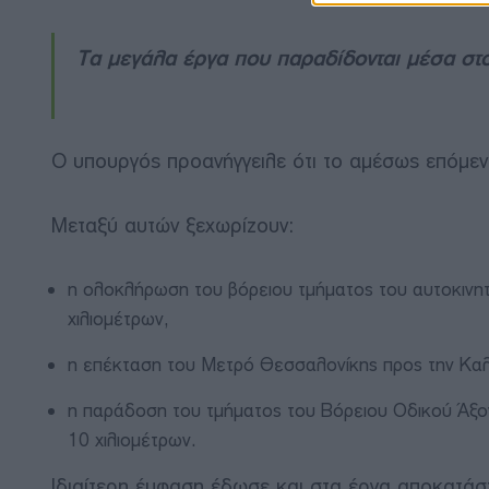
Τα μεγάλα έργα που παραδίδονται μέσα στ
Ο υπουργός προανήγγειλε ότι το αμέσως επόμε
Μεταξύ αυτών ξεχωρίζουν:
η ολοκλήρωση του βόρειου τμήματος του αυτοκιν
χιλιομέτρων,
η επέκταση του Μετρό Θεσσαλονίκης προς την Καλ
η παράδοση του τμήματος του Βόρειου Οδικού Άξο
10 χιλιομέτρων.
Ιδιαίτερη έμφαση έδωσε και στα έργα αποκατάσ