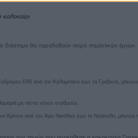
ο καλοκαίρι
νο διάστημα θα παραδοθούν σειρά σημαντικών έργων.
ητοδρόμου Ε65 από την Καλαμπάκα έως τα Γρεβενά, μήκους
αμαριά με πέντε νέους σταθμούς,
να Κρήτης από τον Άγιο Νικόλαο έως τη Νεάπολη, μήκους 
τασης των ζημιών που προκάλεσε η κακοκαιρία Daniel