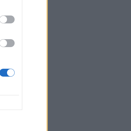
ι στο
ο
ασίας και
τικών
δέει τις