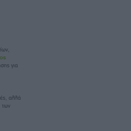
ίων,
τος
σης για
ές, αλλά
ς των