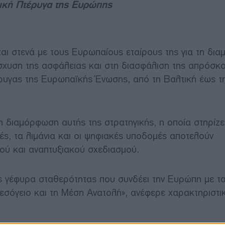
λική Πτέρυγα της Ευρώπης
ι στενά με τους Ευρωπαίους εταίρους της για τη δι
ίσχυση της ασφάλειας και στη διασφάλιση της απρόσκ
ρυγας της Ευρωπαϊκής Ένωσης, από τη Βαλτική έως τ
η διαμόρφωση αυτής της στρατηγικής, η οποία στηρίζε
ρές, τα λιμάνια και οι ψηφιακές υποδομές αποτελούν
κού και αναπτυξιακού σχεδιασμού.
ως γέφυρα σταθερότητας που συνδέει την Ευρώπη με τ
σόγειο και τη Μέση Ανατολή», ανέφερε χαρακτηριστι