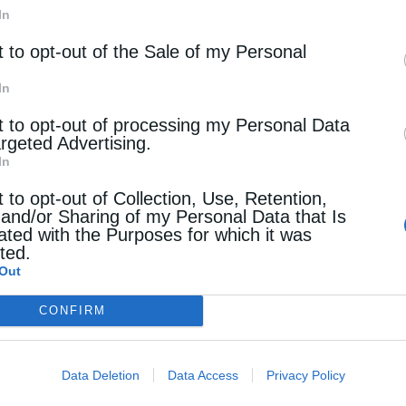
In
t to opt-out of the Sale of my Personal
τη των υποδομών
In
t to opt-out of processing my Personal Data
argeted Advertising.
 τη γεωστρατηγική αναβάθμιση της χώρας αποτυπώνετα
In
οιεί το υπουργείο Υποδομών και Μεταφορών.
t to opt-out of Collection, Use, Retention,
 and/or Sharing of my Personal Data that Is
ated with the Purposes for which it was
ινητόδρομοι και οδικοί άξονες, η αποκατάσταση και 
cted.
υγκοινωνιακές υποδομές, έργα αντιπλημμυρικής προστ
Out
εις σε λιμενικές εγκαταστάσεις και κέντρα εμπορευμα
CONFIRM
ν τον ρόλο της Ελλάδας ως ευρωπαϊκής πύλης που συν
Data Deletion
Data Access
Privacy Policy
 Ευρώπης και της Μέσης Ανατολής.