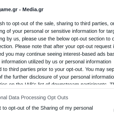
 από την Ελλάδα
game.gr -
Media.gr
sh to opt-out of the sale, sharing to third parties, o
ζει το Διευρωπαϊκό Δίκτυο Μεταφορών (TEN-T), μέσω
ng of your personal or sensitive information for ta
 ευρωπαϊκούς διαδρόμους.
ing by us, please use the below opt-out section to 
ection. Please note that after your opt-out request 
 Θάλασσας – Αιγαίου (Baltic–Black Sea–Aegean Corr
 Καβάλας και της Αλεξανδρούπολης με το Μπουργκάς, 
d you may continue seeing interest-based ads ba
Κωνστάντζα της Ρουμανίας.
 information utilized by us or personal information
d to third parties prior to your opt-out. You may se
ων – Ανατολικής Μεσογείου, ο οποίος συνδέει τη Θεσ
of the further disclosure of your personal informati
ιασυνοριακή κινητικότητα και τις εμπορευματικές ροές
rties on the IAB’s list of downstream participants. T
ion may also be disclosed by us to third parties on
nal Data Processing Opt Outs
st of Downstream Participants
that may further discl
ι συστηματικά στους δύο αυτούς άξονες, αναπτύσσοντ
rd parties.
t to opt-out of the Sharing of my personal
 συνδεσιμότητα, την οικονομική ανάπτυξη και τον