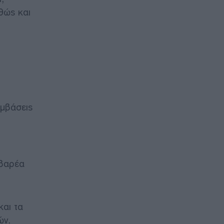
θώς και
υμβάσεις
ι
 βαρέα
αι τα
ών.