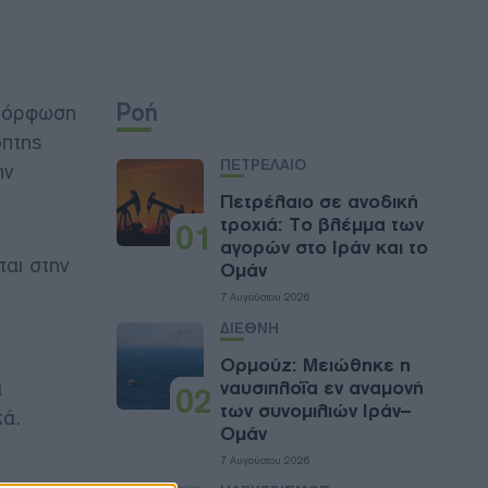
Ροή
αμόρφωση
οπτης
ΠΕΤΡΕΛΑΙΟ
ην
Πετρέλαιο σε ανοδική
τροχιά: Το βλέμμα των
01
αγορών στο Ιράν και το
ται στην
Ομάν
7 Αυγούστου 2026
ΔΙΕΘΝΗ
Ορμούζ: Μειώθηκε η
α
ναυσιπλοΐα εν αναμονή
02
των συνομιλιών Ιράν–
κά.
Ομάν
7 Αυγούστου 2026