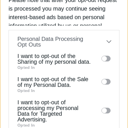
της Υπηρεσίας Πολιτικής Αεροπορίας, τονίζοντας
ότι ήταν απαραίτητη για να αντιμετωπιστούν
is processed you may continue seeing
χρόνιες δυσλειτουργίες.
interest-based ads based on personal
information utilized by us or personal
Διαβάστε ακόμη
information disclosed to third parties prior
Personal Data Processing
to your opt-out. You may separately opt-out
Opt Outs
of the further disclosure of your personal
To Υπερταμείο εξελίσσεται σε εθνικό επενδυτικό
I want to opt-out of the
ταμείο για την ανάπτυξη
information by third parties on the IAB’s list
Sharing of my personal data.
Opted In
of downstream participants. This
Θεοδωρίδης (Υπερταμείο): Με δύο εκθεσιακά
information may also be disclosed by us to
I want to opt-out of the Sale
κέντρα και μητροπολιτικό πάρκο η ανάπλαση της
of my Personal Data.
third parties on the
IAB’s List of
ΔΕΘ
Opted In
Downstream Participants
that may further
I want to opt-out of
disclose it to other third parties.
Πέντε υποψήφιοι για την αξιοποίηση του πρώην
processing my Personal
βασιλικού κτήματος Τατοΐου
Data for Targeted
Advertising.
Opted In
ΑΕΡΟΔΡΟΜΙΑ
ΒΟΑΚ