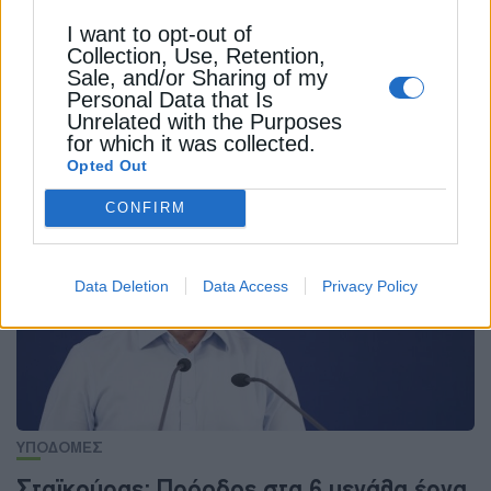
I want to opt-out of
ΥΠΟΥΡΓΕΙΟ ΥΠΟΔΟΜΩΝ ΚΑΙ ΜΕΤΑΦΟΡΩΝ
ΧΡΙΣΤΟΣ ΔΗΜΑΣ
Collection, Use, Retention,
Sale, and/or Sharing of my
Personal Data that Is
Unrelated with the Purposes
for which it was collected.
Opted Out
ΔΕΊΤΕ ΕΠΊΣΗΣ
CONFIRM
Data Deletion
Data Access
Privacy Policy
ΥΠΟΔΟΜΕΣ
Σταϊκούρας: Πρόοδος στα 6 μεγάλα έργα