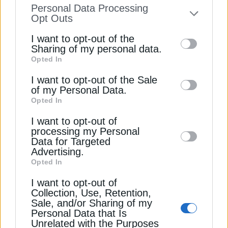
information disclosed to third parties prior
την ανάπτυξη αιολικού πάρκου στην Εύβοια,
Personal Data Processing
ισχύος 250MW
to your opt-out. You may separately opt-out
Opt Outs
of the further disclosure of your personal
Newsroom
I want to opt-out of the
Από
7 Οκτωβρίου 2024
information by third parties on the IAB’s list
Sharing of my personal data.
Opted In
of downstream participants. This
information may also be disclosed by us to
I want to opt-out of the Sale
Ροή
of my Personal Data.
third parties on the
IAB’s List of
Opted In
Downstream Participants
that may further
ΠΕΡΙΒΑΛΛΟΝ
I want to opt-out of
disclose it to other third parties.
Πυρκαγιές: Πολύ υψηλός κίνδυνος το
processing my Personal
Σάββατο για Κρήτη και Βόρειο Αιγαίο
Data for Targeted
01
Advertising.
7 Αυγούστου 2026
Opted In
ΠΡΩΤΕΣ ΥΛΕΣ
I want to opt-out of
Χαλκός: Αυξάνονται οι τιμές λόγω
Collection, Use, Retention,
σκληρού ανταγωνισμού ΗΠΑ – Κίνας
02
Sale, and/or Sharing of my
7 Αυγούστου 2026
Personal Data that Is
ΠΕΡΙΒΑΛΛΟΝ
Unrelated with the Purposes