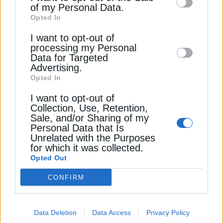
Μυλωνάς: 5 δισ. από τις τράπεζες
of my Personal Data.
third parties on the
IAB’s List of
Opted In
για την ενέργεια και το κλίμα
Downstream Participants
that may further
I want to opt-out of
disclose it to other third parties.
Ο τραπεζικός κλάδος θα διαθέσει σε χορηγήσεις
processing my Personal
περίπου 30 δισ. ευρώ σε διάστημα 6 ετών ή 5 δισ.
Data for Targeted
ευρώ ετησίως, σύμφωνα με τον κ....
Advertising.
Opted In
Newsroom
Από
9 Σεπτεμβρίου 2024
I want to opt-out of
Collection, Use, Retention,
Sale, and/or Sharing of my
Personal Data that Is
Ροή
Unrelated with the Purposes
for which it was collected.
Opted Out
ΠΕΡΙΒΑΛΛΟΝ
Παπασταύρου: 1,4 εκατ. για την
CONFIRM
ενεργειακή αναβάθμιση του
01
Γηροκομείου Αθηνών
6 Αυγούστου 2026
Data Deletion
Data Access
Privacy Policy