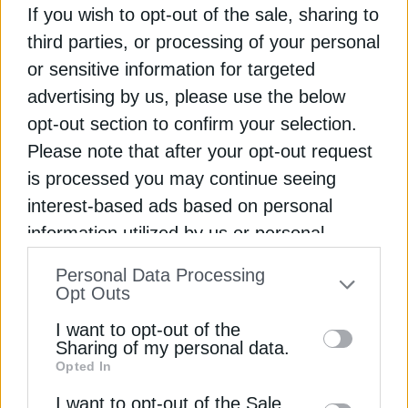
μετατρέψουν την άνοδο των ΑΠΕ σε ευσταθές
If you wish to opt-out of the sale, sharing to
σύστημα ενέργειας ως το 2030, τόνισε ο Παύλος
third parties, or processing of your personal
Μυλωνάς
or sensitive information for targeted
Newsroom
Από
8 Σεπτεμβρίου 2025
advertising by us, please use the below
opt-out section to confirm your selection.
Please note that after your opt-out request
is processed you may continue seeing
interest-based ads based on personal
information utilized by us or personal
information disclosed to third parties prior
Personal Data Processing
to your opt-out. You may separately opt-out
Opt Outs
of the further disclosure of your personal
I want to opt-out of the
information by third parties on the IAB’s list
Sharing of my personal data.
Opted In
of downstream participants. This
ΕΠΙΧΕΙΡΗΣΕΙΣ
information may also be disclosed by us to
I want to opt-out of the Sale