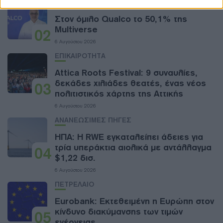
ΕΠΙΧΕΙΡΗΣΕΙΣ
Στον όμιλο Qualco το 50,1% της
Multiverse
02
6 Αυγούστου 2026
ΕΠΙΚΑΙΡΟΤΗΤΑ
Attica Roots Festival: 9 συναυλίες,
δεκάδες χιλιάδες θεατές, ένας νέος
03
πολιτιστικός χάρτης της Αττικής
6 Αυγούστου 2026
ΑΝΑΝΕΩΣΙΜΕΣ ΠΗΓΕΣ
ΗΠΑ: Η RWE εγκαταλείπει άδειες για
τρία υπεράκτια αιολικά με αντάλλαγμα
04
$1,22 δισ.
6 Αυγούστου 2026
ΠΕΤΡΕΛΑΙΟ
Eurobank: Εκτεθειμένη η Ευρώπη στον
κίνδυνο διακύμανσης των τιμών
05
ενέργειας