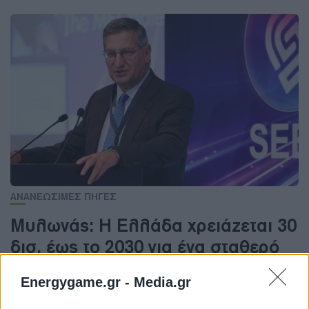
ΑΝΑΝΕΩΣΙΜΕΣ ΠΗΓΕΣ
Μυλωνάς: H Ελλάδα χρειάζεται 30
δισ. έως το 2030 για ένα σταθερό
σύστημα ενέργειας
Energygame.gr -
Media.gr
Επενδύσεις ύψους €30 δισ. μπορούν να