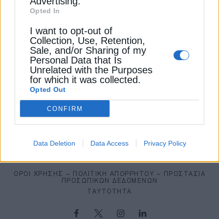
Advertising.
Η Βρετανία φρενάρει τις εξαγωγές
Opted In
ρεύματος προς την Ευρώπη – Στο όριο
04
το δίκτυο λόγω καύσωνα
I want to opt-out of
8 Αυγούστου 2026
Collection, Use, Retention,
Sale, and/or Sharing of my
ΑΡΘΡΑ
Personal Data that Is
Great Sea Interconnector: Σημαντικές
Unrelated with the Purposes
οι υπογραφές, αλλά έπεται η
05
for which it was collected.
πραγματική δοκιμασία
Opted Out
8 Αυγούστου 2026
CONFIRM
Data Deletion
Data Access
Privacy Policy
ΌΡΟΙ ΧΡΉΣΗΣ – ΠΟΛΙΤΙΚΉ ΑΠΟΡΡΉΤΟΥ – ΠΡΟΣΤΑΣΊΑ
ΠΡΟΣΩΠΙΚΏΝ ΔΕΔΟΜΈΝΩΝ
ΤΑΥΤΌΤΗΤΑ