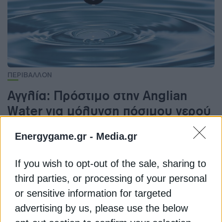
ΠΕΡΙΒΑΛΛΟΝ
Αγγλία: Πρόστιμο στην Anglian
Water για μόλυνση πόσιμου νερού
Η Anglian Water εξυπηρετεί περίπου επτά
Energygame.gr -
Media.gr
εκατομμύρια ανθρώπους στην ανατολική Αγγλία.
Η αυξανόμενη πίεση στην εταιρεία
If you wish to opt-out of the sale, sharing to
Newsroom
Από
third parties, or processing of your personal
16 Μαΐου 2025
or sensitive information for targeted
advertising by us, please use the below