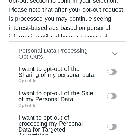
opt-out section to confirm your selection.
Ροή
Please note that after your opt-out request
ΔΙΕΘΝΗ
is processed you may continue seeing
Τουρκία: Πώς επιδιώκει να κάνει
interest-based ads based on personal
διεθνή πετρελαϊκό κόμβο το Τσεϊχάν
01
information utilized by us or personal
8 Αυγούστου 2026
information disclosed to third parties prior
ΕΠΙΧΕΙΡΗΣΕΙΣ
Personal Data Processing
to your opt-out. You may separately opt-out
Opt Outs
Ωριμάζει το υβριδικό έργο ΑΠΕ της
of the further disclosure of your personal
κοινοπραξίας Metlen και Ομίλου
02
I want to opt-out of the
Τσάκου
information by third parties on the IAB’s list
Sharing of my personal data.
8 Αυγούστου 2026
Opted In
of downstream participants. This
ENERGY STORIES
information may also be disclosed by us to
I want to opt-out of the Sale
Τα σχέδια για την παράκαμψη των
of my Personal Data.
third parties on the
IAB’s List of
Στενών του Ορμούζ, ποια έργα έχουν
03
Opted In
Downstream Participants
that may further
προβάδισμα
I want to opt-out of
disclose it to other third parties.
8 Αυγούστου 2026
processing my Personal
ΔΙΕΘΝΗ
Data for Targeted