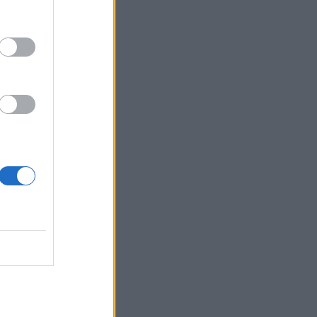
σαν οι
 των
επόμενες
ς
4% η