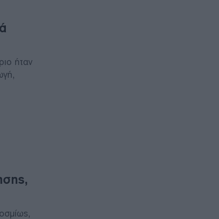
ιά
ριο ήταν
ωγή,
ησης,
οσμίως,