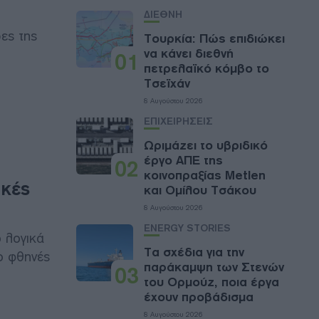
ΔΙΕΘΝΗ
ες της
Τουρκία: Πώς επιδιώκει
να κάνει διεθνή
01
πετρελαϊκό κόμβο το
Τσεϊχάν
8 Αυγούστου 2026
ΕΠΙΧΕΙΡΗΣΕΙΣ
Ωριμάζει το υβριδικό
έργο ΑΠΕ της
02
κοινοπραξίας Metlen
ικές
και Ομίλου Τσάκου
8 Αυγούστου 2026
ENERGY STORIES
 λογικά
Τα σχέδια για την
ιο φθηνές
παράκαμψη των Στενών
03
του Ορμούζ, ποια έργα
έχουν προβάδισμα
8 Αυγούστου 2026