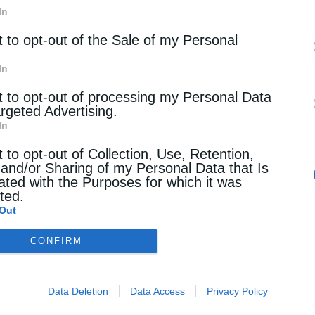
Ρεύμα: Τριπλασιάστηκαν οι ΑΠΕ, έπε
In
τιμές χονδρικής
t to opt-out of the Sale of my Personal
Στα 127 ευρώ/MWh η μέση τιμή ρεύματος, άμβλυνση
In
ενδοημερήσιων διακυμάνσεων. Οι προβλέψεις για τις 
t to opt-out of processing my Personal Data
ημέρες
argeted Advertising.
In
Λαλέλα Χρυσανθοπούλου
Από
16 Νοεμβρίου 2024
t to opt-out of Collection, Use, Retention,
 and/or Sharing of my Personal Data that Is
ated with the Purposes for which it was
cted.
ΗΛΕΚΤΡΙΣΜΟΣ
Out
Πάνω από τα 200 ευρώ ανά ΜWh η
CONFIRM
χονδρική τιμή ρεύματος
Ο συνδυασμός μείωσης παραγωγής ΑΠΕ και ενίσχυση
Data Deletion
Data Access
Privacy Policy
ζήτησης αυξάνει τις χονδρικές τιμές ρεύματος. Στο 6