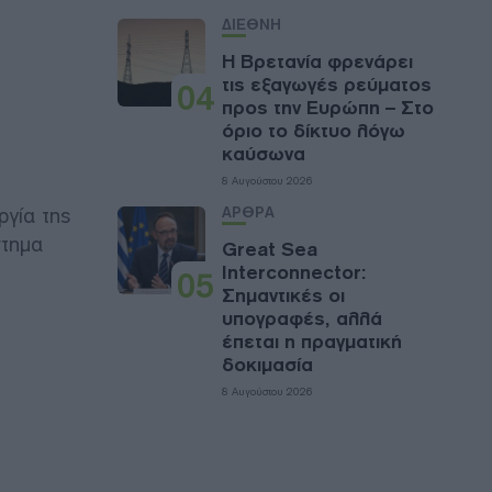
ΔΙΕΘΝΗ
Η Βρετανία φρενάρει
τις εξαγωγές ρεύματος
04
προς την Ευρώπη – Στο
όριο το δίκτυο λόγω
καύσωνα
8 Αυγούστου 2026
ργία της
ΑΡΘΡΑ
στημα
Great Sea
Interconnector:
05
Σημαντικές οι
υπογραφές, αλλά
έπεται η πραγματική
δοκιμασία
8 Αυγούστου 2026