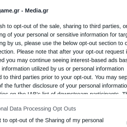
Newsroom
Από
25 Νοεμβρίου 2024
game.gr -
Media.gr
sh to opt-out of the sale, sharing to third parties, o
ΗΛΕΚΤΡΙΣΜΟΣ
ng of your personal or sensitive information for ta
ing by us, please use the below opt-out section to 
Ρεύμα: Διατηρείται η πίεση στις τιμές
ection. Please note that after your opt-out request 
χονδρικής
d you may continue seeing interest-based ads ba
Στα 140 ευρώ/MWh η μέση τιμή ρεύματος το Νοέμβρ
 information utilized by us or personal information
επιβολή πλαφόν επί τάπητος στη συνάντηση με τεχνικό
d to third parties prior to your opt-out. You may se
της Κομισιόν την Παρασκευή
of the further disclosure of your personal informati
Newsroom
Από
18 Νοεμβρίου 2024
rties on the IAB’s list of downstream participants. T
ion may also be disclosed by us to third parties on
nal Data Processing Opt Outs
st of Downstream Participants
that may further discl
rd parties.
t to opt-out of the Sharing of my personal
ΗΛΕΚΤΡΙΣΜΟΣ