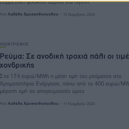
συμμετοχή φυσικού αερίου και λιγνίτη
Λαλέλα Χρυσανθοπούλου
Από
12 Νοεμβρίου 2024
ΗΛΕΚΤΡΙΣΜΟΣ
Ρεύμα: Σε ανοδική τροχιά πάλι οι τιμ
χονδρικής
Στα 174 ευρώ/MWh η μέση τιμή του ρεύματος στο
Χρηματιστήριο Ενέργειας, πάνω από τα 400 ευρώ/M
μέγιστη τιμή τις απογευματινές ώρες
Λαλέλα Χρυσανθοπούλου
Από
11 Νοεμβρίου 2024