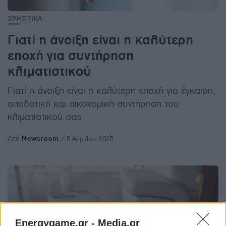
ΧΡΗΣΤΙΚΑ
Γιατί η άνοιξη είναι η καλύτερη
εποχή για συντήρηση
κλιματιστικού
Γιατί η άνοιξη είναι η καλύτερη εποχή για έγκαιρη,
αποδοτική και οικονομική συντήρηση του
κλιματιστικού σας
Newsroom
Από
5 Απριλίου 2025
Energygame.gr -
Media.gr