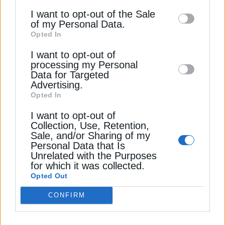
Αποδέσχομαι τους
Όρους χρήσης και
*
information may also be disclosed by us to
I want to opt-out of the Sale
την Πολιτική Απορρήτου
of my Personal Data.
third parties on the
IAB’s List of
Opted In
Downstream Participants
that may further
Εγγραφή
I want to opt-out of
disclose it to other third parties.
processing my Personal
Data for Targeted
Advertising.
Opted In
ΠΕΡΙΒΑΛΛΟΝ
I want to opt-out of
Collection, Use, Retention,
Ενεργειακή αναβάθμιση σε πέντε
Sale, and/or Sharing of my
Personal Data that Is
βήματα την άνοιξη
Unrelated with the Purposes
for which it was collected.
Η ενεργειακή αναβάθμιση την άνοιξη μειώνει την
Opted Out
κατανάλωση ενέργειας, εξοικονομεί χρήματα και
προετοιμάζει το σπίτι για το καλοκαίρι
CONFIRM
Newsroom
Από
17 Μαρτίου 2025