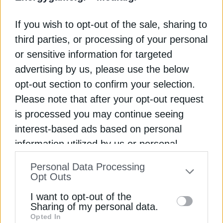
If you wish to opt-out of the sale, sharing to
third parties, or processing of your personal
or sensitive information for targeted
advertising by us, please use the below
ΧΡΗΣΤΙΚΑ
opt-out section to confirm your selection.
Πώς πρέπει να ρυθμίζετε τον
Please note that after your opt-out request
αφυγραντήρα σας την άνοιξη
is processed you may continue seeing
Η σωστή ρύθμιση του αφυγραντήρα την άνοιξη
interest-based ads based on personal
διώχνει την περιττή υγρασία, προλαμβάνει μούχλα
information utilized by us or personal
και βελτιώνει την άνεση
Εγγραφή στο Newsletter
information disclosed to third parties prior
Personal Data Processing
to your opt-out. You may separately opt-out
Newsroom
Από
Opt Outs
19 Μαρτίου 2025
of the further disclosure of your personal
I want to opt-out of the
information by third parties on the IAB’s list
Sharing of my personal data.
Opted In
of downstream participants. This