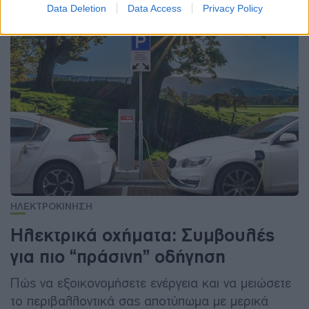
Data Deletion
Data Access
Privacy Policy
ΗΛΕΚΤΡΟΚΙΝΗΣΗ
Ηλεκτρικά οχήματα: Συμβουλές
για πιο “πράσινη” οδήγηση
Πώς να εξοικονομήσετε ενέργεια και να μειώσετε
το περιβαλλοντικά σας αποτύπωμα με μερικά