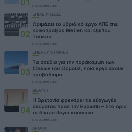
01
8 Αυγούστου 2026
ΕΠΙΧΕΙΡΗΣΕΙΣ
Ωριμάζει το υβριδικό έργο ΑΠΕ της
κοινοπραξίας Metlen και Ομίλου
02
Τσάκου
8 Αυγούστου 2026
ENERGY STORIES
Τα σχέδια για την παράκαμψη των
Στενών του Ορμούζ, ποια έργα έχουν
03
προβάδισμα
8 Αυγούστου 2026
ΔΙΕΘΝΗ
Η Βρετανία φρενάρει τις εξαγωγές
ρεύματος προς την Ευρώπη – Στο όριο
04
το δίκτυο λόγω καύσωνα
8 Αυγούστου 2026
ΑΡΘΡΑ