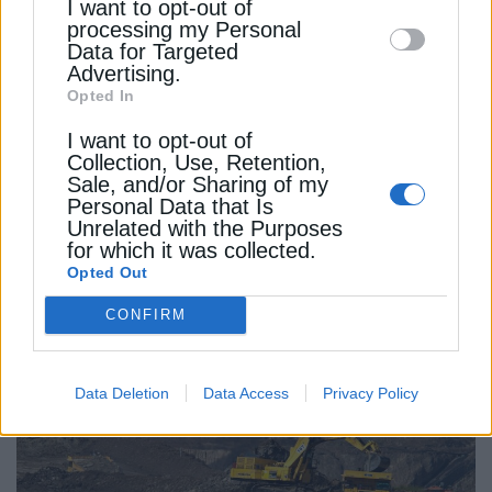
I want to opt-out of
disclose it to other third parties.
έναυσμα για μια άναρχη ανταγωνιστική πάλη για
processing my Personal
πλεονέκτημα και κέρδος- είναι η αναγνώριση ότι
Data for Targeted
αν και η Σελήνη δεν ανήκει σε κανέναν, εντούτοις
Advertising.
επειδή αποτελεί μέρος της “κοινής κληρονομιάς
Opted In
της ανθρωπότητας”, είμαστε όλοι υπεύθυνοι γι’
I want to opt-out of
αυτήν».
Collection, Use, Retention,
Sale, and/or Sharing of my
Personal Data that Is
Unrelated with the Purposes
NASA
ΕΛΟΝ ΜΑΣΚ
ΗΠΑ
ΛΙΘΙΟ
ΟΡΥΚΤΑ
ΡΩΣΙΑ
for which it was collected.
Opted Out
CONFIRM
ΔΕΊΤΕ ΕΠΊΣΗΣ
Data Deletion
Data Access
Privacy Policy