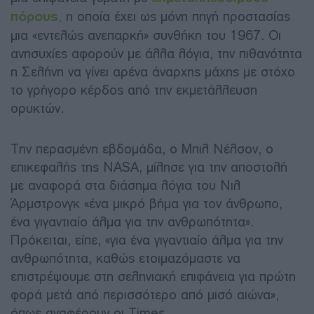
πόρου
ς
,
η οποία έχει ως μόνη πηγή προστασίας
μια «εντελώς ανεπαρκή» συνθήκη του 1967. Οι
ανησυχίες αφορούν με άλλα λόγια, την πιθανότητα
η Σελήνη να γίνει αρένα άναρχης μάχης με στόχο
το γρήγορο κέρδος από την εκμετάλλευση
ορυκτών.
Την περασμένη εβδομάδα, ο Μπιλ Νέλσον, ο
επικεφαλής της NASA, μίλησε για την αποστολή
με αναφορά στα διάσημα λόγια του Νιλ
Άρμστρονγκ «ένα μικρό βήμα για τον άνθρωπο,
ένα γιγαντιαίο άλμα για την ανθρωπότητα».
Πρόκειται, είπε, «για ένα γιγαντιαίο άλμα για την
ανθρωπότητα, καθώς ετοιμαζόμαστε να
επιστρέψουμε στη σεληνιακή επιφάνεια για πρώτη
φορά μετά από περισσότερο από μισό αιώνα»,
όπως αναφέρουν οι
Times
.