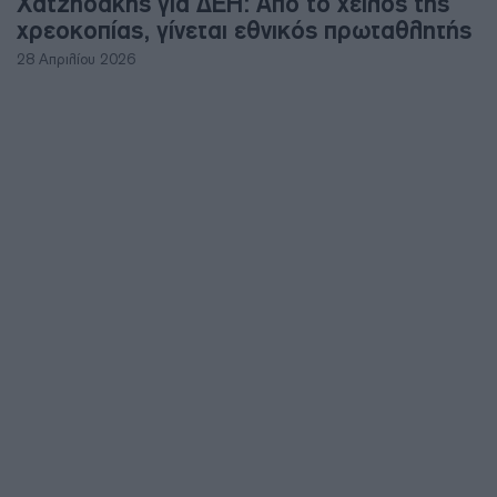
Χατζηδάκης για ΔΕΗ: Από το χείλος της
χρεoκοπίας, γίνεται εθνικός πρωταθλητής
28 Απριλίου 2026