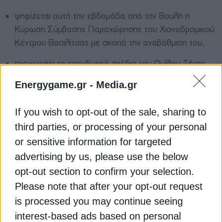
ψηφίζεται αυτή την εβδομάδα από την Βουλή η
Κύρωση Σύμβασης Παραχώρησης του Χιονοδρομικού
Κέντρου Βασιλίτσας με σκοπό την αναβάθμιση του,
προχωράει το επενδυτικό σχέδιο του Ομίλου Τότης
για επέκταση των παραγωγικών δραστηριοτήτων του
Energygame.gr -
Media.gr
στη Φλώρινα, και
ωριμάζει το επενδυτικό σχέδιο της Wonderplant για
If you wish to opt-out of the sale, sharing to
κατασκευή σύγχρονης μονάδας υδροπονικής
third parties, or processing of your personal
καλλιέργειας φρέσκιας ντομάτα με έκταση,
or sensitive information for targeted
αποκατεστημένη, πρώην λιγνιτωρυχείων στην
advertising by us, please use the below
Πτολεμαΐδα, ύψους σχεδόν 130 εκατ. ευρώ».
opt-out section to confirm your selection.
Διαβάστε ακόμα
Please note that after your opt-out request
is processed you may continue seeing
interest-based ads based on personal
Ρύθμιση για ρήτρα απολιγνιτοποίησης κατέθεσε ο