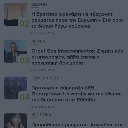
ΔΙΕΘΝΗ
Η Βρετανία φρενάρει τις εξαγωγές
ρεύματος προς την Ευρώπη – Στο όριο
02
το δίκτυο λόγω καύσωνα
8 Αυγούστου 2026
ΑΡΘΡΑ
Great Sea Interconnector: Σημαντικές
οι υπογραφές, αλλά έπεται η
03
πραγματική δοκιμασία
8 Αυγούστου 2026
ΕΠΙΧΕΙΡΗΣΕΙΣ
Προχωρά η σύμπραξη ΔΕΗ-
Georgetown University για την έλευση
04
του δεύτερου στην Ελλάδα
8 Αυγούστου 2026
ΧΡΗΣΤΙΚΑ
Προμηθευτές ρεύματος: Ασφάλιση και