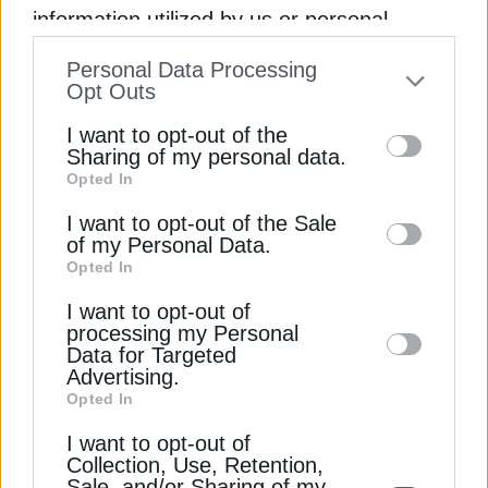
information utilized by us or personal
Χατζηδάκης στη Βουλή
information disclosed to third parties prior
Personal Data Processing
Παπαθανάσης: 140 εκατ. για νέες δράσεις
to your opt-out. You may separately opt-out
Opt Outs
επιχειρηματικότητας στις Ηπειρωτικές Περιοχές
of the further disclosure of your personal
I want to opt-out of the
ΔΑΜ
information by third parties on the IAB’s list
Sharing of my personal data.
Opted In
of downstream participants. This
Οι αριθμοί της δράσης “Επιχειρώ Πράσινα” στις
information may also be disclosed by us to
I want to opt-out of the Sale
νησιωτικές περιοχές
of my Personal Data.
third parties on the
IAB’s List of
Opted In
ΑΠΟΛΙΓΝΙΤΟΠΟΙΗΣΗ
ΔΙΚΑΙΗ ΑΝΑΠΤΥΞΙΑΚΗ ΜΕΤΑΒΑΣΗ
Downstream Participants
that may further
I want to opt-out of
disclose it to other third parties.
ΚΩΣΤΗΣ ΧΑΤΖΗΔΑΚΗΣ
ΤΡΟΠΟΛΟΓΙΑ
processing my Personal
Data for Targeted
Advertising.
Opted In
I want to opt-out of
Collection, Use, Retention,
ΔΕΊΤΕ ΕΠΊΣΗΣ
Sale, and/or Sharing of my