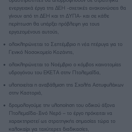
δραστηριότητες θα απορροφηθούν σε στρατηγικά
ενεργειακά έργα της ΔΕΗ -σχετικές ανακοινώσεις θα
γίνουν από τη ΔΕΗ και τη ΔΥΠΑ- και σε κάθε
περίπτωση θα υπάρξει πρόβλεψη για τους
εργαζομένους αυτούς,
ολοκληρώνεται το Σεπτέμβριο η νέα πτέρυγα για το
Γενικό Νοσοκομείο Κοζάνης,
ολοκληρώνεται το Νοέμβριο ο κόμβος καινοτομίας
υδρογόνου του ΕΚΕΤΑ στην Πτολεμαΐδα,
υλοποιείται η αναβάθμιση της Σχολής Αστυφυλάκων
στην Καστοριά,
δρομολογούμε την υλοποίηση του οδικού άξονα
Πτολεμαΐδα-Ξινό Νερό – το έργο πρόκειται να
χαρακτηριστεί ως στρατηγικής σημασίας τώρα το
καλοκαίρι για ταχύτερες διαδικασίες,