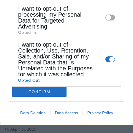
Downstream Participants
that may further
I want to opt-out of
ΕΠΙΚΑΙΡΟΤΗΤΑ
disclose it to other third parties.
processing my Personal
Κλειστά σχολεία στην Αθήνα λόγω
Data for Targeted
καύσωνα
Advertising.
Opted In
11 Ιουνίου 2024
I want to opt-out of
Collection, Use, Retention,
Sale, and/or Sharing of my
Personal Data that Is
Unrelated with the Purposes
for which it was collected.
Opted Out
CONFIRM
ΠΟΛΙΤΙΚΗ
Τραμπ για δασμούς: Εκτιμώ τα σχόλια του
Data Deletion
Data Access
Privacy Policy
Κυριάκου Μητσοτάκη
10 Απριλίου 2025