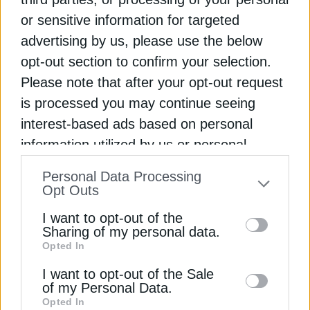
or sensitive information for targeted
advertising by us, please use the below
opt-out section to confirm your selection.
Please note that after your opt-out request
is processed you may continue seeing
ΠΕΡΙΒΑΛΛΟΝ
interest-based ads based on personal
Παπασταύρου: Αναγκαία η μεταρρύθμιση
information utilized by us or personal
για ασφαλές και ποιοτικό νερό
information disclosed to third parties prior
29 Ιουλίου 2026
Personal Data Processing
to your opt-out. You may separately opt-out
Opt Outs
of the further disclosure of your personal
I want to opt-out of the
information by third parties on the IAB’s list
Sharing of my personal data.
Opted In
of downstream participants. This
information may also be disclosed by us to
I want to opt-out of the Sale
of my Personal Data.
third parties on the
IAB’s List of
Opted In