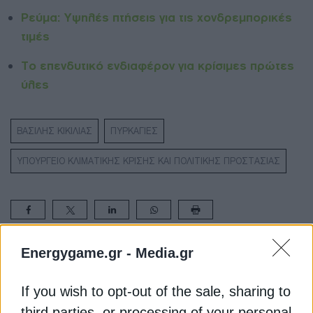
Ρεύμα: Υψηλές πτήσεις για τις χονδρεμπορικές
τιμές
Το επενδυτικό ενδιαφέρον για κρίσιμες πρώτες
ύλες
ΒΑΣΙΛΗΣ ΚΙΚΙΛΙΑΣ
ΠΥΡΚΑΓΙΕΣ
ΥΠΟΥΡΓΕΙΟ ΚΛΙΜΑΤΙΚΗΣ ΚΡΙΣΗΣ ΚΑΙ ΠΟΛΙΤΙΚΗΣ ΠΡΟΣΤΑΣΙΑΣ
Energygame.gr -
Media.gr
ΔΕΊΤΕ ΕΠΊΣΗΣ
If you wish to opt-out of the sale, sharing to
third parties, or processing of your personal