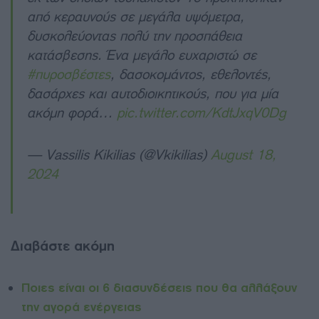
από κεραυνούς σε μεγάλα υψόμετρα,
δυσκολεύοντας πολύ την προσπάθεια
κατάσβεσης. Ένα μεγάλο ευχαριστώ σε
#πυροσβέστες
, δασοκομάντος, εθελοντές,
δασάρχες και αυτοδιοικητικούς, που για μία
ακόμη φορά…
pic.twitter.com/KdtJxqV0Dg
— Vassilis Kikilias (@Vkikilias)
August 18,
2024
Διαβάστε ακόμη
Ποιες είναι οι 6 διασυνδέσεις που θα αλλάξουν
την αγορά ενέργειας