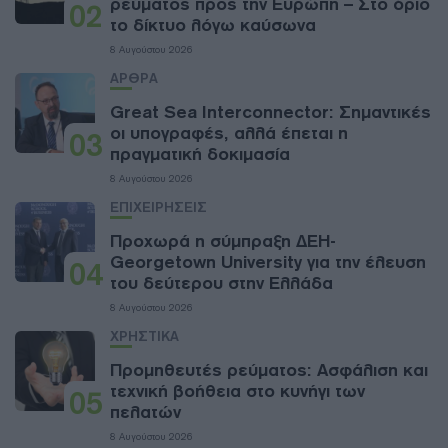
ρεύματος προς την Ευρώπη – Στο όριο
02
το δίκτυο λόγω καύσωνα
8 Αυγούστου 2026
ΑΡΘΡΑ
Great Sea Interconnector: Σημαντικές
οι υπογραφές, αλλά έπεται η
03
πραγματική δοκιμασία
8 Αυγούστου 2026
ΕΠΙΧΕΙΡΗΣΕΙΣ
Προχωρά η σύμπραξη ΔΕΗ-
Georgetown University για την έλευση
04
του δεύτερου στην Ελλάδα
8 Αυγούστου 2026
ΧΡΗΣΤΙΚΑ
Προμηθευτές ρεύματος: Ασφάλιση και
τεχνική βοήθεια στο κυνήγι των
05
πελατών
8 Αυγούστου 2026