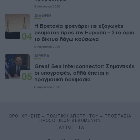
8 Αυγούστου 2026
ΔΙΕΘΝΗ
Η Βρετανία φρενάρει τις εξαγωγές
ρεύματος προς την Ευρώπη – Στο όριο
04
το δίκτυο λόγω καύσωνα
8 Αυγούστου 2026
ΑΡΘΡΑ
Great Sea Interconnector: Σημαντικές
οι υπογραφές, αλλά έπεται η
05
πραγματική δοκιμασία
8 Αυγούστου 2026
ΌΡΟΙ ΧΡΉΣΗΣ – ΠΟΛΙΤΙΚΉ ΑΠΟΡΡΉΤΟΥ – ΠΡΟΣΤΑΣΊΑ
ΠΡΟΣΩΠΙΚΏΝ ΔΕΔΟΜΈΝΩΝ
ΤΑΥΤΌΤΗΤΑ