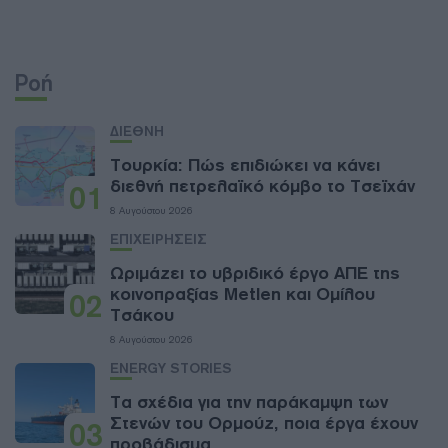
Ροή
ΔΙΕΘΝΗ
Τουρκία: Πώς επιδιώκει να κάνει
διεθνή πετρελαϊκό κόμβο το Τσεϊχάν
01
8 Αυγούστου 2026
ΕΠΙΧΕΙΡΗΣΕΙΣ
Ωριμάζει το υβριδικό έργο ΑΠΕ της
κοινοπραξίας Metlen και Ομίλου
02
Τσάκου
8 Αυγούστου 2026
ENERGY STORIES
Τα σχέδια για την παράκαμψη των
Στενών του Ορμούζ, ποια έργα έχουν
03
προβάδισμα