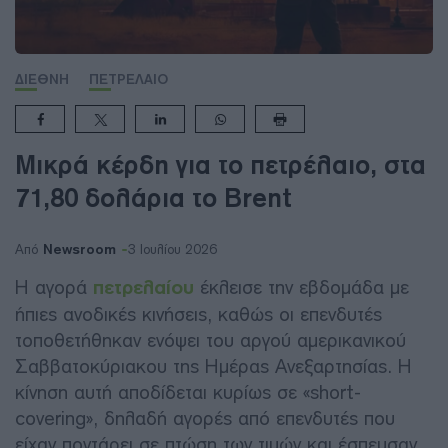
ΔΙΕΘΝΗ
ΠΕΤΡΕΛΑΙΟ
Μικρά κέρδη για το πετρέλαιο, στα
71,80 δολάρια το Brent
Newsroom
Από
3 Ιουλίου 2026
Η αγορά
πετρελαίου
έκλεισε την εβδομάδα με
ήπιες ανοδικές κινήσεις, καθώς οι επενδυτές
τοποθετήθηκαν ενόψει του αργού αμερικανικού
Σαββατοκύριακου της Ημέρας Ανεξαρτησίας. Η
κίνηση αυτή αποδίδεται κυρίως σε «short-
covering», δηλαδή αγορές από επενδυτές που
είχαν ποντάρει σε πτώση των τιμών και έσπευσαν