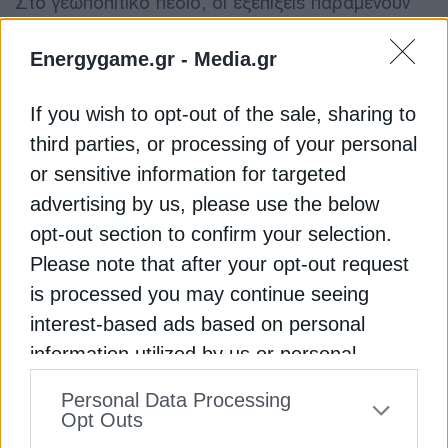
Στο γεωπολιτικό πεδίο, οι εξελίξεις παραμένουν
καθοριστικές, με τις στρατιωτικές ενέργειες και τις
διαπραγματεύσεις να δημιουργούν συνεχείς
Energygame.gr -
Media.gr
διακυμάνσεις στις προσδοκίες της αγοράς. Παρά
τις βραχυπρόθεσμες αυξομειώσεις, οι αναλυτές
If you wish to opt-out of the sale, sharing to
συγκλίνουν ότι η πορεία των τιμών θα εξαρτηθεί
third parties, or processing of your personal
τελικά από τον ρυθμό εξομάλυνσης των
or sensitive information for targeted
γεωπολιτικών εντάσεων και την ισορροπία
advertising by us, please use the below
προσφοράς και ζήτησης παγκοσμίως.
opt-out section to confirm your selection.
Please note that after your opt-out request
Διαβάστε ακόμη
is processed you may continue seeing
interest-based ads based on personal
Τραμπ: Πιέζει για μείωση των τιμών των καυσίμων
information utilized by us or personal
information disclosed to third parties prior
Τέλος στο “εμπόριο” αποδείξεων στα βενζινάδικα
Personal Data Processing
to your opt-out. You may separately opt-out
από το 2027
Opt Outs
of the further disclosure of your personal