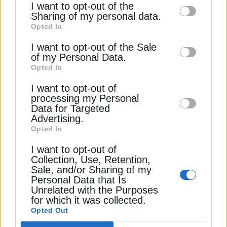
I want to opt-out of the
Πυρκαγιά σε εγκατάσταση αποθήκευσης καυσίμων
information by third parties on the IAB’s list
Sharing of my personal data.
στη Ρωσία
Opted In
of downstream participants. This
information may also be disclosed by us to
I want to opt-out of the Sale
ΠΕΤΡΕΛΑΙΟ WTI
ΠΕΤΡΕΛΑΙΟ ΜΠΡΕΝΤ
ΠΕΤΡΕΛΑΙΟ ΤΙΜΕΣ
of my Personal Data.
third parties on the
IAB’s List of
Opted In
Downstream Participants
that may further
I want to opt-out of
disclose it to other third parties.
processing my Personal
Data for Targeted
ΔΕΊΤΕ ΕΠΊΣΗΣ
Advertising.
Opted In
I want to opt-out of
Collection, Use, Retention,
Sale, and/or Sharing of my
Personal Data that Is
Unrelated with the Purposes
for which it was collected.
Opted Out