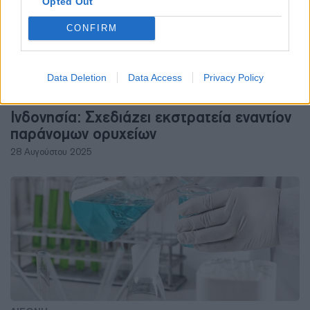
Opted Out
CONFIRM
Data Deletion
Data Access
Privacy Policy
ΠΡΩΤΕΣ ΥΛΕΣ
Ινδονησία: Σχεδιάζει εκστρατεία εναντίον
παράνομων ορυχείων
28 Αυγούστου 2025