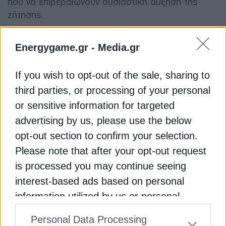
που να επιβεβαιώνουν ουσιαστική αύξηση της
ζήτησης.
Παρά το ασταθές γεωπολιτικό περιβάλλον, οι
Energygame.gr -
Media.gr
πετρελαιοπαραγωγές χώρες της Μέσης Ανατολής
συνεχίζουν κανονικά τις εξαγωγές πετρελαίου και
If you wish to opt-out of the sale, sharing to
υγροποιημένου φυσικού αερίου (LNG), ενώ
third parties, or processing of your personal
σύμφωνα με στοιχεία της ναυτιλιακής αγοράς, η
or sensitive information for targeted
κίνηση πλοίων στα Στενά του Ορμούζ κατέγραψε
advertising by us, please use the below
την περασμένη εβδομάδα το υψηλότερο επίπεδο
από την έναρξη της σύγκρουσης, υποδηλώνοντας
opt-out section to confirm your selection.
ότι οι ενεργειακές ροές παραμένουν μέχρι στιγμής
Please note that after your opt-out request
ανθεκτικές παρά τους γεωπολιτικούς κινδύνους.
is processed you may continue seeing
interest-based ads based on personal
Διαβάστε ακόμη
information utilized by us or personal
information disclosed to third parties prior
Personal Data Processing