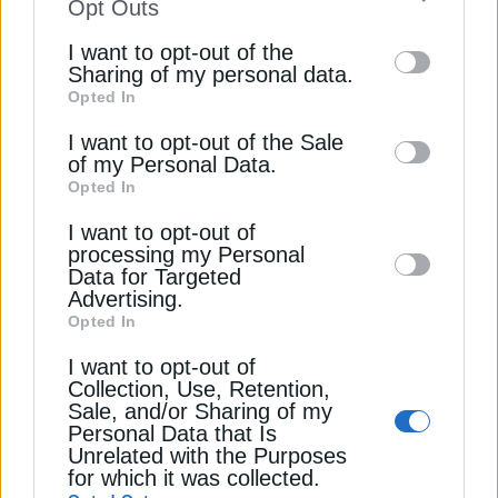
Τραμπ: Πιέζει για μείωση των τιμών των καυσίμων
to your opt-out. You may separately opt-out
Opt Outs
of the further disclosure of your personal
I want to opt-out of the
Τέλος στο “εμπόριο” αποδείξεων στα βενζινάδικα
information by third parties on the IAB’s list
Sharing of my personal data.
από το 2027
Opted In
of downstream participants. This
information may also be disclosed by us to
I want to opt-out of the Sale
Πυρκαγιά σε εγκατάσταση αποθήκευσης καυσίμων
of my Personal Data.
third parties on the
IAB’s List of
στη Ρωσία
Opted In
Downstream Participants
that may further
ΠΕΤΡΕΛΑΙΟ WTI
ΠΕΤΡΕΛΑΙΟ ΜΠΡΕΝΤ
ΠΕΤΡΕΛΑΙΟ ΤΙΜΕΣ
I want to opt-out of
disclose it to other third parties.
processing my Personal
Data for Targeted
Advertising.
Opted In
I want to opt-out of
ΔΕΊΤΕ ΕΠΊΣΗΣ
Collection, Use, Retention,
Sale, and/or Sharing of my
Personal Data that Is
Unrelated with the Purposes
for which it was collected.