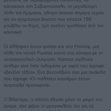
κατοίκους στη Σεβαστούπολη, τη μεγαλύτερη
πόλη της Κριμαίας, οδηγοί έκαναν σήμερα ουρές
για να αγοράσουν βενζίνη που κόστιζε 189
ρούβλια το λίτρο, τιμή σχεδόν τριπλάσια από την
κανονική.
Οι ελλείψεις έχουν φτάσει και στο Ροστόφ, μια
πόλη της νότιας Ρωσίας κοντά στα σύνορα με τη
νοτιοανατολική Ουκρανία. Κάποιοι σωλήνες
αντλιών εκεί ήταν τυλιγμένοι με χαρτί που έγραφε
«βενζίνη τέλος». Ένα βενζινάδικο είχε μια πινακίδα
που έγραφε «Οι πωλήσεις καυσίμων έχουν
ανασταλεί προσωρινά».
Ο Βλαντίμιρ, ο οποίος έδωσε μόνο το μικρό του
όνομα, είχε φέρει τη μοτοσικλέτα του για να