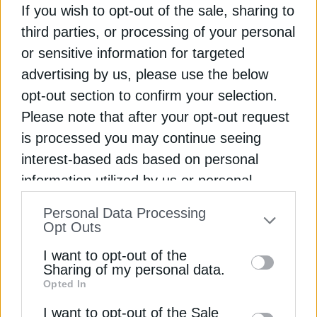
If you wish to opt-out of the sale, sharing to
Διαβάστε ακόμη
third parties, or processing of your personal
or sensitive information for targeted
advertising by us, please use the below
Καύσιμα: Αποκαλυπτήρια για έρευνα του ΕΜΠ
opt-out section to confirm your selection.
σχετικά με την παραβατικότητα
Please note that after your opt-out request
ΑΑΔΕ: Μπλόκο σε πλοίο στο λιμάνι του Βόλου με
is processed you may continue seeing
12.300 λίτρα λαθραίων καυσίμων
interest-based ads based on personal
information utilized by us or personal
Πυρκαγιά σε εγκατάσταση αποθήκευσης καυσίμων
information disclosed to third parties prior
στη Ρωσία
Personal Data Processing
to your opt-out. You may separately opt-out
Opt Outs
of the further disclosure of your personal
ΒΛΑΝΤΙΜΙΡ ΠΟΥΤΙΝ
ΚΑΥΣΙΜΑ
ΟΥΚΡΑΝΙΑ
ΡΩΣΙΑ
I want to opt-out of the
information by third parties on the IAB’s list
Sharing of my personal data.
Opted In
of downstream participants. This
information may also be disclosed by us to
I want to opt-out of the Sale