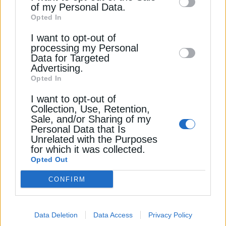
of my Personal Data.
third parties on the
IAB’s List of
ΔΕΊΤΕ ΕΠΊΣΗΣ
Opted In
Downstream Participants
that may further
I want to opt-out of
disclose it to other third parties.
processing my Personal
Data for Targeted
Advertising.
Opted In
I want to opt-out of
Collection, Use, Retention,
Sale, and/or Sharing of my
Personal Data that Is
ΠΕΤΡΕΛΑΙΟ
Unrelated with the Purposes
for which it was collected.
Πετρέλαιο: Μικρές μεταβολές, στο
Opted Out
επίκεντρο η γεωπολιτική
CONFIRM
28 Αυγούστου 2024
Data Deletion
Data Access
Privacy Policy