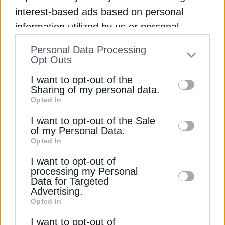
interest-based ads based on personal
information utilized by us or personal
ΔΕΊΤΕ ΕΠΊΣΗΣ
information disclosed to third parties prior
Personal Data Processing
to your opt-out. You may separately opt-out
Opt Outs
of the further disclosure of your personal
I want to opt-out of the
information by third parties on the IAB’s list
Sharing of my personal data.
Opted In
of downstream participants. This
information may also be disclosed by us to
I want to opt-out of the Sale
of my Personal Data.
third parties on the
IAB’s List of
Opted In
Downstream Participants
that may further
ΠΕΤΡΕΛΑΙΟ
I want to opt-out of
disclose it to other third parties.
processing my Personal
Πετρέλαιο: Ανακάμπτουν οι τιμές, μετά το
Data for Targeted
πτωτικό σερί
Advertising.
Opted In
6 Αυγούστου 2025
I want to opt-out of