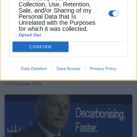
Collection, Use, Retention,
Sale, and/or Sharing of my
Personal Data that Is
Unrelated with the Purposes
for which it was collected.
Opted Out
CONFIRM
ΠΕΤΡΕΛΑΙΟ
Ζάγκα: Όσα είπε για τη νοθεία στα
Data Deletion
Data Access
Privacy Policy
καύσιμα
22 Οκτωβρίου 2024