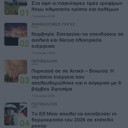
Στα ύψη οι παγκόσμιες τιμές τροφίμων
λόγω κλιματικής κρίσης και πολέμων
01
7 Αυγούστου 2026
ΑΝΑΝΕΩΣΙΜΕΣ ΠΗΓΕΣ
Νορβηγία: Επιταχύνει τις επενδύσεις σε
αιολικά και δίκτυα ηλεκτρικής
02
ενέργειας
7 Αυγούστου 2026
ΠΕΡΙΒΑΛΛΟΝ
Πυρκαγιά σε σε Αττική – Βοιωτία: Η
τεράστια ενέργεια που
03
απελευθερώθηκε και η σύγκριση με 6
βόμβες Χιροσίμα
7 Αυγούστου 2026
ΠΕΡΙΒΑΛΛΟΝ
Το Ελ Νίνιο απειλεί να εκτοξεύσει τη
θερμοκρασία του 2026 σε επίπεδα
04
ρεκόρ