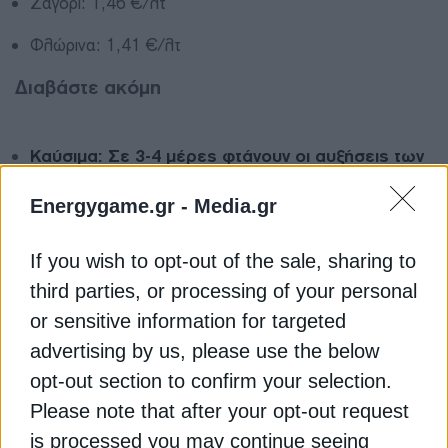
Ζαγόρι: 1,46 €/λτ
Φλώρινα: 1,41 €/λτ
Διαβάστε ακόμη
Καύσιμα: Σε 3-4 μέρες φτάνουν οι αυξήσεις των
διεθνών τιμών στην αντλία
Energygame.gr -
Media.gr
Συνάντηση με τον Υπουργό Ανάπτυξης ζητά η
If you wish to opt-out of the sale, sharing to
Ομοσπονδία Βενζινοπωλών Ελλάδος
third parties, or processing of your personal
Πόσο κοστίζει η βενζίνη σήμερα – Η τιμή ανά
or sensitive information for targeted
περιοχή
advertising by us, please use the below
opt-out section to confirm your selection.
ΒΕΝΖΙΝΗ
ΚΑΥΣΙΜΑ
ΠΡΑΤΗΡΙΑ
Please note that after your opt-out request
is processed you may continue seeing