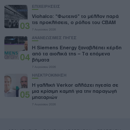
ΕΠΙΧΕΙΡΗΣΕΙΣ
Viohalco: “Φωτεινό” το μέλλον παρά
τις προκλήσεις, ο ρόλος του CBAM
03
7 Αυγούστου 2026
ΑΝΑΝΕΩΣΙΜΕΣ ΠΗΓΕΣ
Η Siemens Energy ξαναβλέπει κέρδη
από τα αιολικά της – Τα επόμενα
04
βήματα
7 Αυγούστου 2026
ΗΛΕΚΤΡΟΚΙΝΗΣΗ
Η γαλλική Verkor αλλάζει ηγεσία σε
μια κρίσιμη καμπή για την παραγωγή
05
μπαταριών
7 Αυγούστου 2026