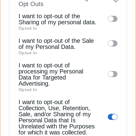
to your opt-out. You may separately opt-out
Opt Outs
of the further disclosure of your personal
I want to opt-out of the
information by third parties on the IAB’s list
Sharing of my personal data.
Opted In
of downstream participants. This
information may also be disclosed by us to
I want to opt-out of the Sale
ΠΕΤΡΕΛΑΙΟ
of my Personal Data.
third parties on the
IAB’s List of
Opted In
Ρωσία: Η Ουκρανία απειλεί την ενεργειακή
Downstream Participants
that may further
ασφάλεια της Ευρώπης
I want to opt-out of
disclose it to other third parties.
26 Φεβρουαρίου 2026
processing my Personal
Data for Targeted
Advertising.
Opted In
I want to opt-out of
Collection, Use, Retention,
Sale, and/or Sharing of my
Personal Data that Is
Unrelated with the Purposes
for which it was collected.