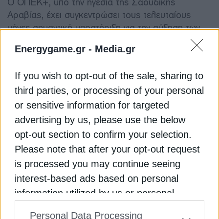
Ο ΟΠΕΚ+, υπό την ηγεσία της Σαουδικής
Αραβίας, έχει συγκεντρώσει τους τελευταίους
μήνες σημαντική υποστήριξη για την αύξηση των
περικοπών στην παραγωγή και την αύξηση των
Energygame.gr -
Media.gr
τιμών του πετρελαίου.
If you wish to opt-out of the sale, sharing to
ΕΡΥΘΡΑ ΘΑΛΑΣΣΑ
ΜΕΣΗ ΑΝΑΤΟΛΗ
ΟΠΕΚ - ΟΠΕΚ+
third parties, or processing of your personal
or sensitive information for targeted
ΠΕΤΡΕΛΑΙΟ ΜΠΡΕΝΤ
ΠΕΤΡΕΛΑΙΟ ΤΙΜΕΣ
advertising by us, please use the below
opt-out section to confirm your selection.
Please note that after your opt-out request
is processed you may continue seeing
ΔΕΊΤΕ ΕΠΊΣΗΣ
interest-based ads based on personal
information utilized by us or personal
information disclosed to third parties prior
Personal Data Processing