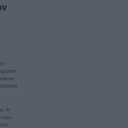
ον
ς
ση
έρμανση
λιακών
σχετικά
ν. Η
α που
στην