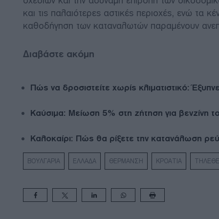
σχεδίων και την αδύναμη επιβολή των οικοδομι
και τις παλαιότερες αστικές περιοχές, ενώ τα κέ
καθοδήγηση των καταναλωτών παραμένουν ανε
Διαβάστε ακόμη
Πώς να δροσιστείτε χωρίς κλιματιστικό: Έξυπνε
Καύσιμα: Μείωση 5% στη ζήτηση για βενζίνη τ
Καλοκαίρι: Πώς θα ρίξετε την κατανάλωση ρεύ
ΒΟΥΛΓΑΡΙΑ
ΕΛΛΑΔΑ
ΘΕΡΜΑΝΣΗ
ΚΡΟΑΤΙΑ
ΤΗΛΕΘ