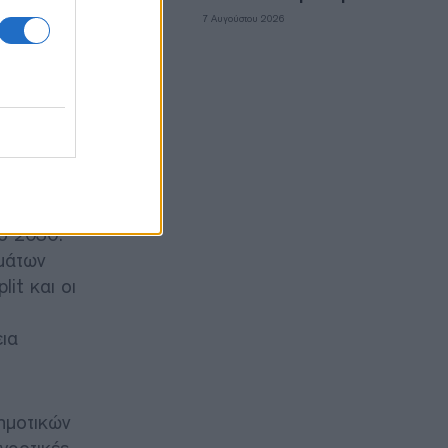
7 Αυγούστου 2026
η της
ηγικών
χο
ο 2030.
μμάτων
it και οι
εια
ημοτικών