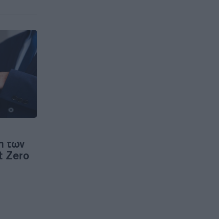
η των
t Zero