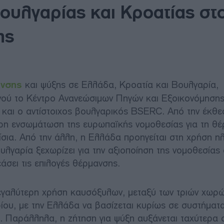
Βουλγαρίας και Κροατίας στ
ης
νσης
και ψύξης σε Ελλάδα, Κροατία και Βουλγαρία,
νού το Κέντρο Ανανεώσιμων Πηγών και Εξοικονόμηση
και ο αντίστοιχος βουλγαρικός BSERC. Από την έκθε
ερη ενσωμάτωση της ευρωπαϊκής νομοθεσίας για τη θ
αίσια. Από την άλλη, η Ελλάδα προηγείται στη χρήση η
λγαρία ξεχωρίζει για την αξιοποίηση της νομοθεσίας 
άσει τις επιλογές θέρμανσης.
μεγαλύτερη χρήση καυσόξυλων, μεταξύ των τριών χωρώ
ίου, με την Ελλάδα να βασίζεται κυρίως σε συστήματ
ο. Παράλληλα, η ζήτηση για ψύξη αυξάνεται ταχύτερα 