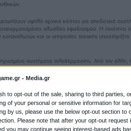
υνθηκών.
ιμετωπίζουν υψηλό αρχικό κόστος για αποδοτικά συστ
κατακερματισμένες αλυσίδες εφοδιασμού. Η ποιότητα 
 καταναλωτών και οι υπηρεσίες τεχνικής υποστήριξης
 γηρασμένα συστήματα τηλεθέρμανσης. Από την άλλη,
 Βουλγαρία παρέχει εκτεταμένη στήριξη στα ευάλωτα
λλά δεν διαθέτει επαρκείς μηχανισμούς προσέγγισης 
game.gr -
Media.gr
sh to opt-out of the sale, sharing to third parties, o
άσταση επικρατεί σε κάθε χώρα
ng of your personal or sensitive information for ta
ing by us, please use the below opt-out section to 
γαρία δεν διαθέτει ειδική εθνική στρατηγική για τη θ
ection. Please note that after your opt-out request 
την Ενέργεια και το Κλίμα (NECP) θέτει ως στόχο τη συ
d you may continue seeing interest-based ads ba