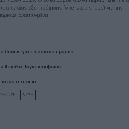
κών κανονισμών. Ο σχεδιασμός συχνά παραβλέπει τις α
ντρα ενιαίας εξυπηρέτησης (one-stop shops) για την
παρκώς αναπτυγμένα.
ς λύσεις για τις ζεστές ημέρες
ον Απρίλιο λόγω ακρίβειας
ματος στο σπίτι
ΕΡΜΑΝΣΗ
ΨΥΞΗ