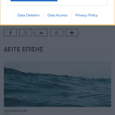
ΒΙΟΠΟΙΚΙΛΟΤΗΤΑ
ΕΕ (ΕΥΡΩΠΑΪΚΗ ΕΝΩΣΗ)
ΘΑΛΑΣΣΑ
ΛΙΜΝΕΣ
Data Deletion
Data Access
Privacy Policy
ΔΕΊΤΕ ΕΠΊΣΗΣ
ΠΕΡΙΒΑΛΛΟΝ