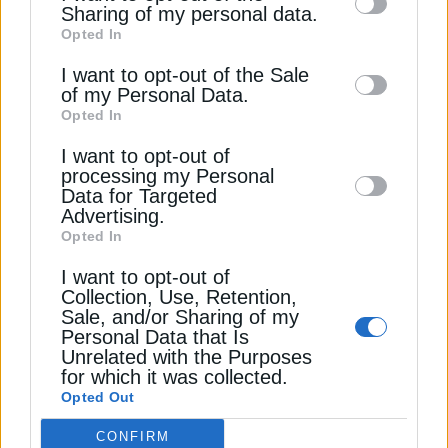
ανάπτυξη αυτής της νέας σχέσης μεταξύ
information by third parties on the IAB’s list
Sharing of my personal data.
ανθρώπου και οικοσυστήματος να γίνει με
Opted In
of downstream participants. This
σεβασμό, ώστε η εντυπωσιακή επιστροφή των
information may also be disclosed by us to
I want to opt-out of the Sale
φλαμίνγκο να αποτελέσει ένδειξη περιβαλλοντικής
of my Personal Data.
third parties on the
IAB’s List of
ανάκαμψης και όχι νέα πηγή πίεσης για τη
Opted In
Downstream Participants
that may further
λιμνοθάλασσα.
I want to opt-out of
disclose it to other third parties.
processing my Personal
Διαβάστε ακόμη
Data for Targeted
Advertising.
Opted In
ΗΠΑ: Σχέδιο της κυβέρνησης για να ενισχυθεί η
I want to opt-out of
βιομηχανία βιοκαυσίμων
Collection, Use, Retention,
Sale, and/or Sharing of my
Η ΕΕ λέει “όχι” στα βιοκαύσιμα σόγιας
Personal Data that Is
Unrelated with the Purposes
for which it was collected.
Πώς τα αγροτικά υπολείμματα γίνονται βιοκαύσιμα,
Opted Out
το παράδειγμα της Καρδίτσας
CONFIRM