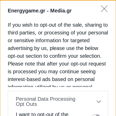
Η παρουσία των φλαμίνγκο δημιουργεί και μια
διαφορετική διάσταση για τον τουρισμό της
Energygame.gr -
Media.gr
Βενετίας. Η πόλη, γνωστή παγκοσμίως για την
πολιτιστική και ιστορική της κληρονομιά, αποκτά
If you wish to opt-out of the sale, sharing to
σταδιακά και οικολογικό ενδιαφέρον. Ωστόσο,
third parties, or processing of your personal
όσοι περιμένουν να συναντήσουν εύκολα τα
χαρακτηριστικά ροζ πτηνά στα κανάλια της πόλης
or sensitive information for targeted
πιθανότατα θα απογοητευτούν. Τα περισσότερα
advertising by us, please use the below
παραμένουν σε απομονωμένες, ρηχές περιοχές
opt-out section to confirm your selection.
της λιμνοθάλασσας, δύσκολα προσβάσιμες και
Please note that after your opt-out request
ιδιαίτερα ευαίσθητες στην ανθρώπινη παρουσία. Οι
is processed you may continue seeing
ειδικοί εκτιμούν πάντως ότι, όσο οι πληθυσμοί
interest-based ads based on personal
αυξάνονται, οι παρατηρήσεις φλαμίνγκο ενδέχεται
information utilized by us or personal
να γίνουν συχνότερες και από περιοχές όπως το
Μουράνο και το Μπουράνο.
information disclosed to third parties prior
Personal Data Processing
to your opt-out. You may separately opt-out
Opt Outs
Το μεγάλο ζητούμενο, όπως σημειώνουν, είναι η
of the further disclosure of your personal
I want to opt-out of the