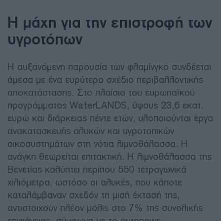
Η μάχη για την επιστροφή των
υγροτόπων
Η αυξανόμενη παρουσία των φλαμίνγκο συνδέεται
άμεσα με ένα ευρύτερο σχέδιο περιβαλλοντικής
αποκατάστασης. Στο πλαίσιο του ευρωπαϊκού
προγράμματος WaterLANDS, ύψους 23,6 εκατ.
ευρώ και διάρκειας πέντε ετών, υλοποιούνται έργα
ανακατασκευής αλυκών και υγροτοπικών
οικοσυστημάτων στη νότια λιμνοθάλασσα. Η
ανάγκη θεωρείται επιτακτική. Η λιμνοθάλασσα της
Βενετίας καλύπτει περίπου 550 τετραγωνικά
χιλιόμετρα, ωστόσο οι αλυκές, που κάποτε
καταλάμβαναν σχεδόν τη μισή έκτασή της,
αντιστοιχούν πλέον μόλις στο 7% της συνολικής
επιφάνειας ,σύμφωνα με το euronews.