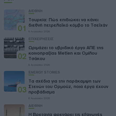
ΔΙΕΘΝΗ
Τουρκία: Πώς επιδιώκει να κάνει
διεθνή πετρελαϊκό κόμβο το Τσεϊχάν
01
8 Αυγούστου 2026
ΕΠΙΧΕΙΡΗΣΕΙΣ
Ωριμάζει το υβριδικό έργο ΑΠΕ της
κοινοπραξίας Metlen και Ομίλου
02
Τσάκου
8 Αυγούστου 2026
ENERGY STORIES
Τα σχέδια για την παράκαμψη των
Στενών του Ορμούζ, ποια έργα έχουν
03
προβάδισμα
8 Αυγούστου 2026
ΔΙΕΘΝΗ
Η Βρετανία φρενάρει τις εξαγωγές