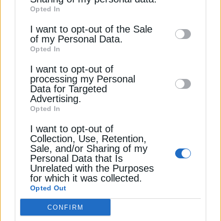
συνάρτηση με τις αποφάσεις της Ευρώπης για
Opted In
of downstream participants. This
απεξάρτηση από το ρωσικό φυσικό αέριο και από
information may also be disclosed by us to
I want to opt-out of the Sale
τον παράγοντα των ΗΠΑ, οι οποίες το τελευταίο
of my Personal Data.
third parties on the
IAB’s List of
διάστημα δίνουν «ψήφο» εμπιστοσύνης στη χώρα
Opted In
Downstream Participants
that may further
μας στο πλαίσιο του σχεδίου τους για εξαγωγές
LNG προς την Ευρώπη.
I want to opt-out of
disclose it to other third parties.
processing my Personal
Data for Targeted
Διαβάστε ακόμη
Advertising.
Opted In
Επίδομα θέρμανσης 2025-2026: Τα κριτήρια & τα
I want to opt-out of
Collection, Use, Retention,
δικαιολογητικά που απαιτούνται
Sale, and/or Sharing of my
Personal Data that Is
Ρεύμα: Πώς διαμορφώνεται ο χάρτης των
Unrelated with the Purposes
πράσινων τιμολογίων για τον Οκτώβριο
for which it was collected.
Opted Out
ΓΕΚ ΤΕΡΝΑ: Τα πρόσθετα οφέλη που βλέπει η
Mediobanca από τη συμφωνία με Motor Oil για
CONFIRM