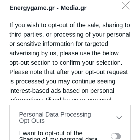
αδειοδοτικά ώριμο. Πηγές της αγοράς αναφέρουν
Energygame.gr -
Media.gr
στο energygame.gr, πως η Ρεβυθούσα και η
Αλεξανδρούπολη δεν είναι αρκετά ως assets
If you wish to opt-out of the sale, sharing to
αεροποίησης, έχει όμως σημασία πώς θα
third parties, or processing of your personal
διαμορφωθεί η αγορά στην περιοχή των
Βαλκανίων. Οι ίδιες πηγές τονίζουν πως
or sensitive information for targeted
ανασταλτικός παράγοντας είναι οι ταρίφες, αλλά
advertising by us, please use the below
εκτιμούν πως θα βρεθεί λύση σε αυτό ζήτημα.
opt-out section to confirm your selection.
Please note that after your opt-out request
Η ανάγκη σε φυσικό αέριο για την Ελλάδα και την
is processed you may continue seeing
Ευρώπη υπάρχει, ωστόσο όπως αναφέρουν
interest-based ads based on personal
παράγοντες της αγοράς θα πρέπει να
information utilized by us or personal
αποσαφηνιστεί η χρηματοδότηση τέτοιων έργων,
information disclosed to third parties prior
καθώς με αυτό τον τρόπο θα αναδειχθεί μια
Personal Data Processing
δέσμευση πρωτίστως της Ευρώπης πως «πιστεύει»
to your opt-out. You may separately opt-out
Opt Outs
στο φυσικό αέριο. Με άλλα λόγια, η εξέλιξη του
of the further disclosure of your personal
I want to opt-out of the
επενδυτικού ενδιαφέροντος βρίσκεται σε
information by third parties on the IAB’s list
Sharing of my personal data.