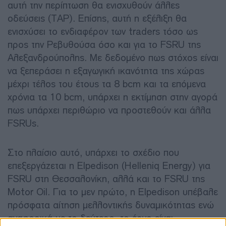
αυτή την περίπτωση θα ενισχυθούν άλλες
οδεύσεις (TAP). Επίσης, αυτή η εξέλιξη θα
ενισχύσει το ενδιαφέρον των traders τόσο ως
προς την Ρεβυθούσα όσο και για το FSRU της
Αλεξανδρούπολης. Με δεδομένο πως στόχος είναι
να ξεπεράσει η εξαγωγική ικανότητα της χώρας
μέχρι τέλος του έτους τα 8 bcm και τα επόμενα
χρόνια τα 10 bcm, υπάρχει η εκτίμηση στην αγορά
πως υπάρχει περιθώριο να προστεθούν και άλλα
FSRUs.
Στο πλαίσιο αυτό, υπάρχει το σχέδιο που
επεξεργάζεται η Elpedison (Helleniq Energy) για
FSRU στη Θεσσαλονίκη, αλλά και το FSRU της
Motor Oil. Για το μεν πρώτο, η Elpedison υπέβαλε
πρόσφατα αίτηση μελλοντικής δυναμικότητας ενώ
αναφορικά με το δεύτερο, το έργο είναι