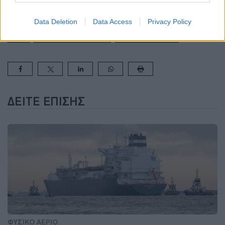
NRG
Data Deletion
Data Access
Privacy Policy
LNG
ΚΑΘΕΤΟΣ ΔΙΑΔΡΟΜΟΣ
ΟΡΥΚΤΑ ΚΑΥΣΙΜΑ
ΔΕΊΤΕ ΕΠΊΣΗΣ
ΦΥΣΙΚΟ ΑΕΡΙΟ