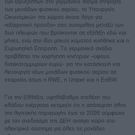
των Βρυξελλών στο γερμανικό σχήμα στήριξης
των μονάδων φυσικού αερίου, το Υπουργείο
Οικονομικών της χώρας έκανε λόγο για
«εξαιρετική πρόοδο» στις συνομιλίες μεταξύ των
δυο πλευρών που βρίσκονται σε εξέλιξη εδώ και
μήνες, ενώ στο ίδιο μήκος κύματος κινήθηκε και η
Ευρωπαϊκή Επιτροπή. Το γερμανικό σχέδιο
προβλέπει την χορήγηση κινήτρων –ύψους
δισεκατομμυρίων ευρώ- για την κατασκευή και
λειτουργία νέων μονάδων φυσικού αερίου σε
εταιρείες όπως η RWE, η Uniper και η EnBW.
Για την Ελλάδα, υψηλόβαθμα στελέχη του
κλάδου ενέργειας εκτιμούν ότι η απόσυρση όλης
της λιγνιτικής παραγωγής έως το 2026 σύμφωνα
με τον σχεδιασμό της ΔΕΗ ανοίγει χώρο στο
ηλεκτρικό σύστημα για όλες τις μονάδες