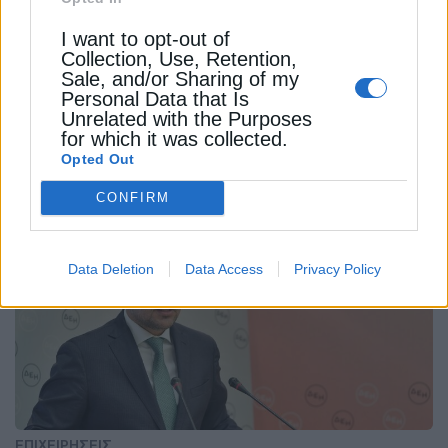
MOTOR OIL
ΑΛΕΞΑΝΔΡΟΥΠΟΛΗ
ΑΠΕ
ΓΕΚ ΤΕΡΝΑ
I want to opt-out of
Collection, Use, Retention,
ΓΕΡΜΑΝΙΑ
ΔΕΗ
ΕΥΡΩΠΑΪΚΗ ΕΠΙΤΡΟΠΗ
Sale, and/or Sharing of my
Personal Data that Is
Unrelated with the Purposes
for which it was collected.
Opted Out
CONFIRM
ΔΕΊΤΕ ΕΠΊΣΗΣ
Data Deletion
Data Access
Privacy Policy
ΕΠΙΧΕΙΡΗΣΕΙΣ