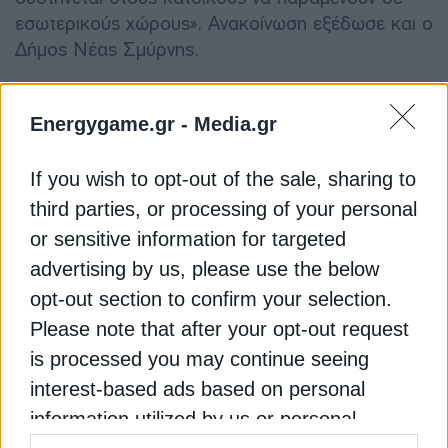
εσωτερικούς χώρους». Ανακοίνωση εξέδωσε και ο
Δήμος Νέας Σμύρνης.
Έχουν κινητοποιηθεί δυνάμεις της Πυροσβεστικής,
Energygame.gr -
Media.gr
του Λιμενικού Σώματος και συνεργεία της ΔΕΣΦΑ,
προκειμένου να εντοπιστούν η αιτία και η
If you wish to opt-out of the sale, sharing to
προέλευση της οσμής.
third parties, or processing of your personal
or sensitive information for targeted
Η ΕΛ.ΑΣ. και κυρίως το Πυροσβεστικό Σώμα
δέχονται κλήσεις πολιτών για έντονη οσμή στα
advertising by us, please use the below
νότια προάστια, ωστόσο δεν υπάρχει συμβάν,
opt-out section to confirm your selection.
έκρηξη, βιομηχανικό ατύχημα ή κάτι άλλο που
Please note that after your opt-out request
μπορεί να δικαιολογεί την οσμή. Την ίδια ώρα,
is processed you may continue seeing
κατά πληροφορίες, το Λιμενικό κάνει θαλάσσιες
interest-based ads based on personal
περιπολίες για τον ίδιο λόγο. Έχουν επικοινωνήσει
information utilized by us or personal
με τη ΔΕΠΑ χωρίς προς το παρόν να έχει δοθεί