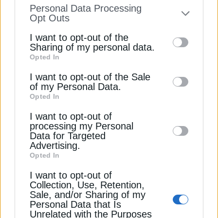
information disclosed to third parties prior
κάποια εξήγηση.
Personal Data Processing
to your opt-out. You may separately opt-out
Opt Outs
Εκτεταμένους ελέγχους στο δίκτυο φυσικού
of the further disclosure of your personal
I want to opt-out of the
αερίου της Αττικής, με έμφαση στα νότια
information by third parties on the IAB’s list
Sharing of my personal data.
προάστια, διενεργούν συνεργεία της διαχειρίστριας
Opted In
of downstream participants. This
του δικτύου Enaon EDA, από τους οποίους μέχρι
information may also be disclosed by us to
I want to opt-out of the Sale
στιγμής δεν έχει προκύψει διαρροή αερίου στην
of my Personal Data.
third parties on the
IAB’s List of
ατμόσφαιρα. Δήμαρχοι και πολίτες καταγγέλλουν
Opted In
Downstream Participants
that may further
ότι το φαινόμενο έχει παρουσιαστεί και προ
I want to opt-out of
disclose it to other third parties.
μηνών. Οι έλεγχοι συνεχίζονται.
processing my Personal
Data for Targeted
Advertising.
Διαβάστε ακόμη
Opted In
I want to opt-out of
Equinor–Eneco: Νέα 5ετής συμφωνία φυσικού
Collection, Use, Retention,
αερίου για τη Γερμανία
Sale, and/or Sharing of my
Personal Data that Is
Unrelated with the Purposes