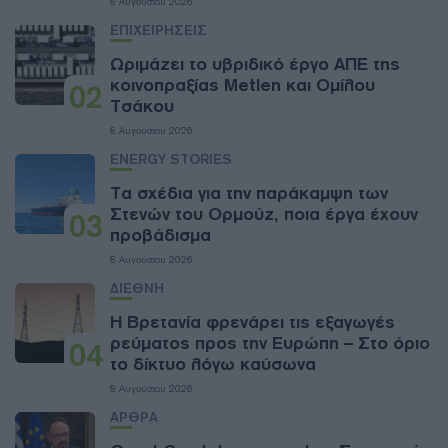
8 Αυγούστου 2026
ΕΠΙΧΕΙΡΗΣΕΙΣ
Ωριμάζει το υβριδικό έργο ΑΠΕ της
κοινοπραξίας Metlen και Ομίλου
02
Τσάκου
8 Αυγούστου 2026
ENERGY STORIES
Τα σχέδια για την παράκαμψη των
Στενών του Ορμούζ, ποια έργα έχουν
03
προβάδισμα
8 Αυγούστου 2026
ΔΙΕΘΝΗ
Η Βρετανία φρενάρει τις εξαγωγές
ρεύματος προς την Ευρώπη – Στο όριο
04
το δίκτυο λόγω καύσωνα
8 Αυγούστου 2026
ΑΡΘΡΑ