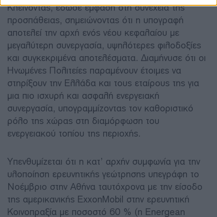
Κλείνοντας, έδωσε έμφαση στη συνέχεια της
προσπάθειας, σημειώνοντας ότι η υπογραφή
αποτελεί την αρχή ενός νέου κεφαλαίου με
μεγαλύτερη συνεργασία, υψηλότερες φιλοδοξίες
και συγκεκριμένα αποτελέσματα. Διαμήνυσε ότι οι
Ηνωμένες Πολιτείες παραμένουν έτοιμες να
στηρίξουν την Ελλάδα και τους εταίρους της για
μια πιο ισχυρή και ασφαλή ενεργειακή
συνεργασία, υπογραμμίζοντας τον καθοριστικό
ρόλο της χώρας στη διαμόρφωση του
ενεργειακού τοπίου της περιοχής.
Υπενθυμίζεται ότι η κατ’ αρχήν συμφωνία για την
υλοποίηση ερευνητικής γεώτρησης υπεγράφη το
Νοέμβριο στην Αθήνα ταυτόχρονα με την είσοδο
της αμερικανικής ExxonMobil στην ερευνητική
Κοινοπραξία με ποσοστό 60 % (η Energean