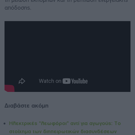
απόδοσης.
Διαβάστε ακόμη
Ηλεκτρικές “λεωφόροι” αντί για αγωγούς: Το
στοίχημα των διηπειρωτικών διασυνδέσεων