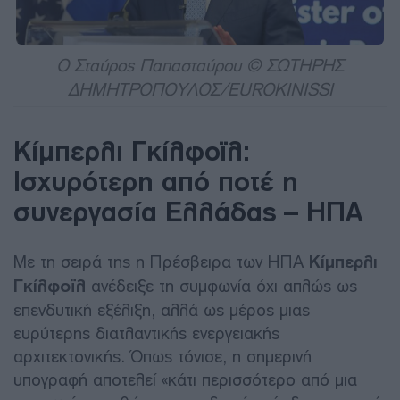
Ο Σταύρος Παπασταύρου © ΣΩΤΗΡΗΣ
ΔΗΜΗΤΡΟΠΟΥΛΟΣ/EUROKINISSI
Κίμπερλι Γκίλφοϊλ:
Ισχυρότερη από ποτέ η
συνεργασία Ελλάδας – ΗΠΑ
Με τη σειρά της η Πρέσβειρα των ΗΠΑ
Κίμπερλι
Γκίλφοϊλ
ανέδειξε τη συμφωνία όχι απλώς ως
επενδυτική εξέλιξη, αλλά ως μέρος μιας
ευρύτερης διατλαντικής ενεργειακής
αρχιτεκτονικής. Όπως τόνισε, η σημερινή
υπογραφή αποτελεί «κάτι περισσότερο από μια