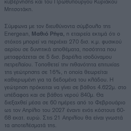
κυβέρνησης και του Πρωθυπουργού Κυριάκου
Μητσοτάκη.
Σύμφωνα με τον διευθύνοντα σύμβουλο της
Energean,
Μαθιό Ρήγα,
η εταιρεία εκτιμά ότι ο
στόχος μπορεί να περιέχει 270 δισ. κ.μ. φυσικού
αερίου σε δυνητικά αποθέματα, ποσότητα που
μεταφράζεται σε 5 δισ. βαρέλια ισοδύναμου
πετρελαίου. Τοποθετεί την πιθανότητα επιτυχίας
της γεώτρησης σε 16%, η οποία θεωρείται
καθιερωμένη για τα δεδομένα του κλάδου. Η
γεώτρηση πρόκειται να γίνει σε βάθος 4.622μ. στο
υπέδαφος και σε βάθος νερού 840μ. Θα
διεξαχθεί μέσα σε 60 ημέρες από το Φεβρουάριο
ως τον Απρίλιο του 2027 έναντι ενός κόστους 60-
68 εκατ. ευρώ. Στις 21 Απριλίου θα είναι γνωστά
τα αποτελέσματά της.