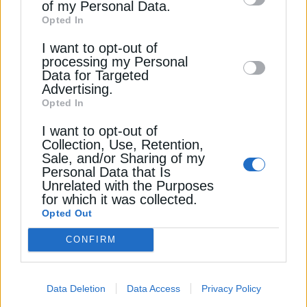
of my Personal Data.
third parties on the
IAB’s List of
Opted In
Στο ίδιο πλαίσιο, ανέδειξε τη στρατηγική
Downstream Participants
that may further
Εγγραφή
κατεύθυνση των ΗΠΑ για «ενεργειακή κυριαρχία»,
I want to opt-out of
disclose it to other third parties.
τονίζοντας ότι αυτή δεν αφορά μόνο την
processing my Personal
Data for Targeted
αμερικανική οικονομία, αλλά και τη στήριξη των
Advertising.
συμμάχων διεθνώς. Επικαλέστηκε μάλιστα τη
Opted In
θέση ότι «η ενεργειακή ασφάλεια είναι εθνική
ασφάλεια», επισημαίνοντας ότι η Ελλάδα
I want to opt-out of
Collection, Use, Retention,
βρίσκεται στον πυρήνα αυτής της στρατηγικής.
Sale, and/or Sharing of my
Personal Data that Is
Unrelated with the Purposes
Αναφερόμενη ειδικά στο έργο, σημείωσε ότι η
for which it was collected.
ανάπτυξη των ελληνικών υδρογονανθράκων
Opted Out
ενισχύει τη συνολική ενεργειακή αρχιτεκτονική της
Νοτιοανατολικής Ευρώπης, συμβάλλοντας στην
CONFIRM
ανάδειξη της χώρας σε περιφερειακό ενεργειακό
κόμβο και αξιόπιστο εταίρο.
Data Deletion
Data Access
Privacy Policy