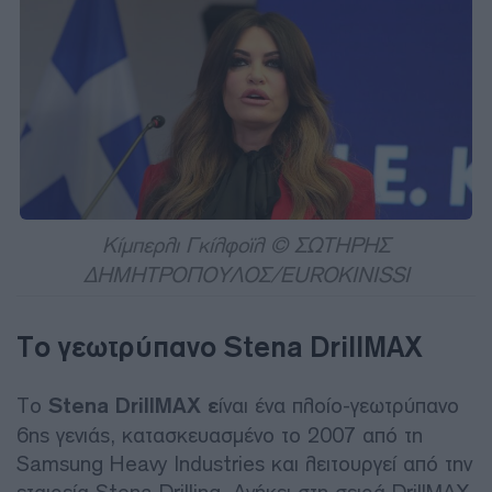
Κίμπερλι Γκίλφοϊλ © ΣΩΤΗΡΗΣ
ΔΗΜΗΤΡΟΠΟΥΛΟΣ/EUROKINISSI
Το γεωτρύπανο Stena DrillMAX
Το
Stena DrillMAX ε
ίναι ένα πλοίο-γεωτρύπανο
6ης γενιάς, κατασκευασμένο το 2007 από τη
Samsung Heavy Industries και λειτουργεί από την