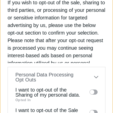
βρίσκεται στο σταυροδρόμι ηπείρων και
If you wish to opt-out of the sale, sharing to
ενεργειακών διαδρόμων. Μάλιστα, σημείωσε με
third parties, or processing of your personal
έμφαση ότι η Ελλάδα δεν συμμετέχει απλώς στην
or sensitive information for targeted
ενεργειακή μετάβαση της περιοχής, αλλά «την
advertising by us, please use the below
ηγείται», αναγνωρίζοντας τόσο τη γεωστρατηγική
opt-out section to confirm your selection.
της θέση όσο και το ρυθμιστικό και επενδυτικό
της περιβάλλον.
Please note that after your opt-out request
is processed you may continue seeing
Ιδιαίτερη σημασία έδωσε στη διμερή σχέση ΗΠΑ–
interest-based ads based on personal
Ελλάδας, κάνοντας λόγο για «ισχυρότερη από
information utilized by us or personal
ποτέ συνεργασία», η οποία εκτείνεται από την
Εγγραφή στο Newsletter
information disclosed to third parties prior
άμυνα έως την ενέργεια. Όπως ανέφερε,
Personal Data Processing
to your opt-out. You may separately opt-out
Opt Outs
αμερικανικές εταιρείες επενδύουν δισεκατομμύρια
of the further disclosure of your personal
δολάρια στην περιοχή, δημιουργώντας θέσεις
I want to opt-out of the
information by third parties on the IAB’s list
εργασίας, ενισχύοντας την οικονομική ανάπτυξη
Sharing of my personal data.
και συμβάλλοντας σε ένα πιο ασφαλές και
Opted In
of downstream participants. This
Αποδέσχομαι τους
Όρους χρήσης και
*
διαφοροποιημένο ενεργειακό σύστημα.
information may also be disclosed by us to
I want to opt-out of the Sale
την Πολιτική Απορρήτου