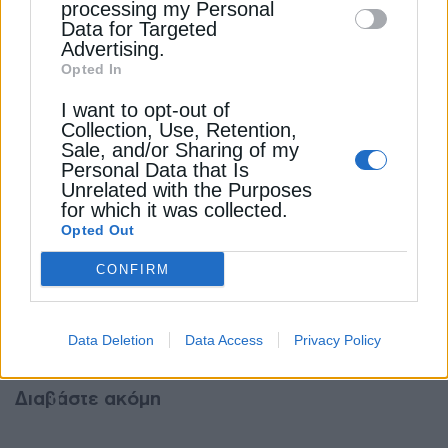
processing my Personal
τις διαθέσιμες χρηματοδοτικές λύσεις και τις
Data for Targeted
επενδυτικές στρατηγικές που μπορούν να
Advertising.
Opted In
στηρίξουν την περαιτέρω ανάπτυξη της Κρήτης.
I want to opt-out of
Collection, Use, Retention,
Το συνέδριο θα ολοκληρωθεί με μια συζήτηση για
Sale, and/or Sharing of my
τον ρόλο της Τοπικής Αυτοδιοίκησης στη
Personal Data that Is
διαμόρφωση ενός βιώσιμου αναπτυξιακού
Unrelated with the Purposes
μοντέλου. Δήμαρχοι μεγάλων πόλεων της Κρήτης
for which it was collected.
Opted Out
θα παρουσιάσουν τις στρατηγικές πρωτοβουλίες
που υλοποιούνται σε τοπικό επίπεδο για την
CONFIRM
προσέλκυση επενδύσεων, την ενίσχυση των
υποδομών και τη βελτίωση της ποιότητας ζωής
των κατοίκων.
Data Deletion
Data Access
Privacy Policy
Τι
περιλαμβάνει
Διαβάστε ακόμη
η
εργαλειοθήκη