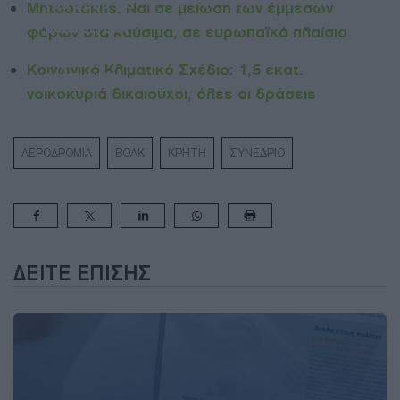
του 2026 για
Μητσοτάκης: Ναι σε μείωση των έμμεσων
μείωση των
φόρων στα καύσιμα, σε ευρωπαϊκό πλαίσιο
τιμών
Κοινωνικό Κλιματικό Σχέδιο: 1,5 εκατ.
ενέργειας
νοικοκυριά δικαιούχοι, όλες οι δράσεις
ΑΕΡΟΔΡΟΜΙΑ
ΒΟΑΚ
ΚΡΗΤΗ
ΣΥΝΕΔΡΙΟ
ΔΕΊΤΕ ΕΠΊΣΗΣ