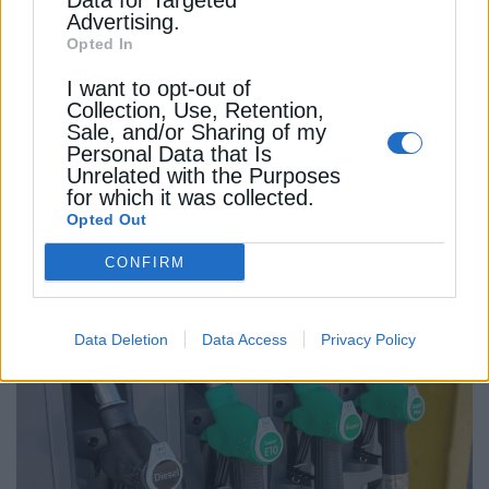
Data for Targeted
Όμιλος Σαρακάκη: Ολοκληρώθηκε η
Advertising.
περιβαλλοντική δράση We Hike – We Connect –
Opted In
We Protect 2026-
I want to opt-out of
Collection, Use, Retention,
ΒΙΩΣΙΜΗ ΑΝΑΠΤΥΞΗ
ΒΙΩΣΙΜΟΤΗΤΑ
ΟΜΙΛΟΣ ΣΑΡΑΚΑΚΗ
Sale, and/or Sharing of my
Personal Data that Is
Unrelated with the Purposes
for which it was collected.
Opted Out
CONFIRM
ΔΕΊΤΕ ΕΠΊΣΗΣ
Data Deletion
Data Access
Privacy Policy