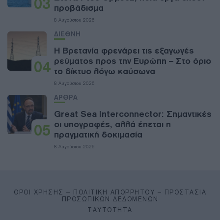
03
προβάδισμα
8 Αυγούστου 2026
ΔΙΕΘΝΗ
Η Βρετανία φρενάρει τις εξαγωγές
ρεύματος προς την Ευρώπη – Στο όριο
04
το δίκτυο λόγω καύσωνα
8 Αυγούστου 2026
ΑΡΘΡΑ
Great Sea Interconnector: Σημαντικές
οι υπογραφές, αλλά έπεται η
05
πραγματική δοκιμασία
8 Αυγούστου 2026
ΌΡΟΙ ΧΡΉΣΗΣ – ΠΟΛΙΤΙΚΉ ΑΠΟΡΡΉΤΟΥ – ΠΡΟΣΤΑΣΊΑ
ΠΡΟΣΩΠΙΚΏΝ ΔΕΔΟΜΈΝΩΝ
ΤΑΥΤΌΤΗΤΑ