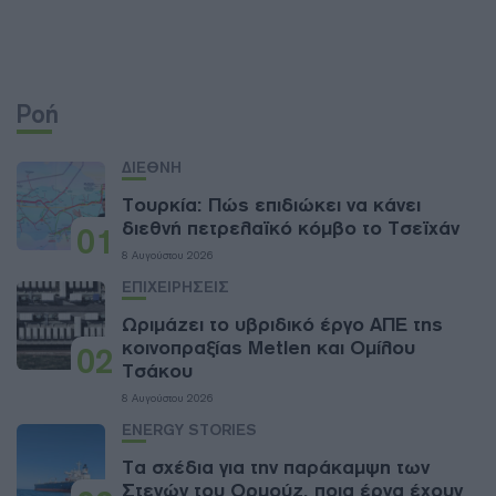
Ροή
ΔΙΕΘΝΗ
Τουρκία: Πώς επιδιώκει να κάνει
διεθνή πετρελαϊκό κόμβο το Τσεϊχάν
01
8 Αυγούστου 2026
ΕΠΙΧΕΙΡΗΣΕΙΣ
Ωριμάζει το υβριδικό έργο ΑΠΕ της
κοινοπραξίας Metlen και Ομίλου
02
Τσάκου
8 Αυγούστου 2026
ENERGY STORIES
Τα σχέδια για την παράκαμψη των
Στενών του Ορμούζ, ποια έργα έχουν