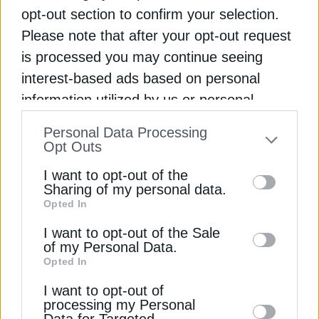
Ευθύνης. Πρωταρχικός στόχος του Ινστιτούτου
opt-out section to confirm your selection.
είναι να παρέχει στις ελληνικές επιχειρήσεις και
Please note that after your opt-out request
τους οργανισμούς ένα διεθνώς αναγνωρισμένο
is processed you may continue seeing
εργαλείο αξιολόγησης των επιδόσεών τους σε
interest-based ads based on personal
θέματα ESG, για την καλύτερη ενσωμάτωσή της
information utilized by us or personal
στη στρατηγική και την πρακτική τους.
information disclosed to third parties prior
Personal Data Processing
to your opt-out. You may separately opt-out
Διαβάστε ακόμη
Opt Outs
of the further disclosure of your personal
I want to opt-out of the
information by third parties on the IAB’s list
Sharing of my personal data.
Όμιλος Σαρακάκη: Παράδοση 10 νέων τρακτόρων
Opted In
of downstream participants. This
Renault Trucks στο Πυροσβεστικό Σώμα
information may also be disclosed by us to
I want to opt-out of the Sale
of my Personal Data.
third parties on the
IAB’s List of
Εκπαιδευτικό σεμινάριο ασφαλούς οδήγησης από
Opted In
Downstream Participants
that may further
τον Όμιλο Σαρακάκη και το Πανεπιστήμιο
I want to opt-out of
Πειραιώς
disclose it to other third parties.
processing my Personal