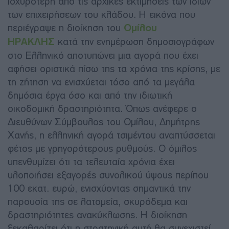
ισχυρότερη από τις αρχικές εκτιμήσεις των ίδιων
των επιχειρήσεων του κλάδου. Η εικόνα που
περιέγραψε η διοίκηση του
Ομίλου
ΗΡΑΚΛΗΣ
κατά την ενημέρωση δημοσιογράφων
στο Ελληνικό αποτυπώνει μια αγορά που έχει
αφήσει οριστικά πίσω της τα χρόνια της κρίσης, με
τη ζήτηση να ενισχύεται τόσο από τα μεγάλα
δημόσια έργα όσο και από την ιδιωτική
οικοδομική δραστηριότητα. Όπως ανέφερε ο
Διευθύνων Σύμβουλος του Ομίλου, Δημήτρης
Χανής, η ελληνική αγορά τσιμέντου αναπτύσσεται
φέτος με γρηγορότερους ρυθμούς. Ο όμιλος
υπενθυμίζει ότι τα τελευταία χρόνια έχει
υλοποιήσει εξαγορές συνολικού ύψους περίπου
100 εκατ. ευρώ, ενισχύοντας σημαντικά την
παρουσία της σε λατομεία, σκυρόδεμα και
δραστηριότητες ανακύκλωσης. Η διοίκηση
ξεκαθαρίζει ότι η στρατηγική αυτή θα συνεχιστεί