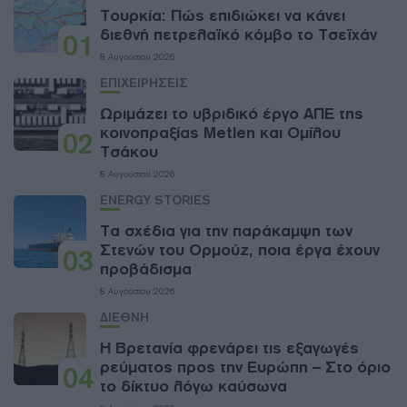
Τουρκία: Πώς επιδιώκει να κάνει
διεθνή πετρελαϊκό κόμβο το Τσεϊχάν
01
8 Αυγούστου 2026
ΕΠΙΧΕΙΡΗΣΕΙΣ
Ωριμάζει το υβριδικό έργο ΑΠΕ της
κοινοπραξίας Metlen και Ομίλου
02
Τσάκου
8 Αυγούστου 2026
ENERGY STORIES
Τα σχέδια για την παράκαμψη των
Στενών του Ορμούζ, ποια έργα έχουν
03
προβάδισμα
8 Αυγούστου 2026
ΔΙΕΘΝΗ
Η Βρετανία φρενάρει τις εξαγωγές
ρεύματος προς την Ευρώπη – Στο όριο
04
το δίκτυο λόγω καύσωνα