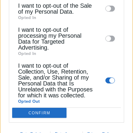
information may also be disclosed by us to
Πελοποννήσου. Ιδιαίτερη βαρύτητα αποδίδεται
I want to opt-out of the Sale
την Πολιτική Απορρήτου
of my Personal Data.
third parties on the
IAB’s List of
στον ΒΟΑΚ, όπου η διοίκηση εκτιμά ότι μόνο το
Opted In
τμήμα Χανιά – Ηράκλειο θα δημιουργήσει
Downstream Participants
that may further
Εγγραφή
κατασκευαστικό αντικείμενο για τουλάχιστον έξι
I want to opt-out of
disclose it to other third parties.
processing my Personal
έως επτά χρόνια λόγω των μεγάλων αναγκών σε
Data for Targeted
σήραγγες και γέφυρες.
Advertising.
Opted In
Παράλληλα, το Ελληνικό εξακολουθεί να
I want to opt-out of
αποτελεί το σημαντικότερο μεμονωμένο έργο για
Collection, Use, Retention,
τον όμιλο. Σύμφωνα με την παρουσίαση, η
Sale, and/or Sharing of my
Personal Data that Is
ΗΡΑΚΛΗΣ διαθέτει περίπου 70% μερίδιο στις
Unrelated with the Purposes
ανάγκες σκυροδέματος της πρώτης φάσης
for which it was collected.
ανάπτυξης και έχει ήδη παραδώσει περίπου
Opted Out
550.000 κυβικά μέτρα σκυροδέματος. Στο
CONFIRM
χαρτοφυλάκιο των έργων περιλαμβάνονται η
Riviera Tower, το Integrated Resort Complex, οι
βασικές υποδομές, οι αθλητικές εγκαταστάσεις