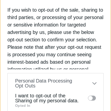
χρόνια.
If you wish to opt-out of the sale, sharing to
third parties, or processing of your personal
Παρουσία στα μεγαλύτερα έργα της
or sensitive information for targeted
χώρας
advertising by us, please use the below
Η θετική εικόνα της αγοράς συνδέεται άμεσα με
opt-out section to confirm your selection.
το εκτεταμένο χαρτοφυλάκιο έργων που
Please note that after your opt-out request
βρίσκονται σήμερα σε εξέλιξη. Σύμφωνα με τα
is processed you may continue seeing
στοιχεία που παρουσίασε ο Όμιλος ΗΡΑΚΛΗΣ, η
interest-based ads based on personal
εταιρεία συμμετέχει στα μεγαλύτερα έργα
information utilized by us or personal
υποδομών της χώρας, μεταξύ των οποίων ο
Εγγραφή στο Newsletter
information disclosed to third parties prior
Βόρειος Οδικός Άξονας Κρήτης (ΒΟΑΚ), η
Personal Data Processing
Γραμμή 4 του Μετρό Αθήνας, η αντλησιοταμίευση
to your opt-out. You may separately opt-out
Opt Outs
της Αμφιλοχίας, ο αυτοκινητόδρομος Ε65, τα έργα
of the further disclosure of your personal
I want to opt-out of the
αποκατάστασης των ζημιών από την κακοκαιρία
information by third parties on the IAB’s list
Sharing of my personal data.
Daniel, η επέκταση του προβλήτα του λιμένα
Opted In
of downstream participants. This
Θεσσαλονίκης και ο Νοτιοδυτικός Οδικός Άξονας
Αποδέσχομαι τους
Όρους χρήσης και
*