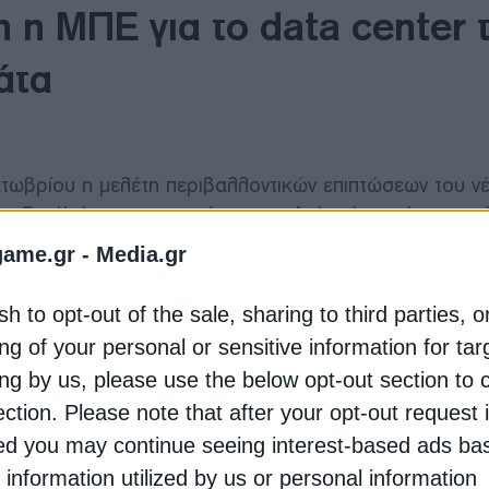
η ΜΠΕ για το data center 
άτα
Οκτωβρίου η μελέτη περιβαλλοντικών επιπτώσεων του 
 Capital σε συνεργασία με την Αpto, έναν νέο ισχυρ
επένδυση ύψους 300 εκατ. ευρώ, καθώς αναμένεται να
game.gr -
Media.gr
C2) που θα φιλοξενούν αίθουσες δεδομένων, σύγχρονο
αι βοηθητικές εγκαταστάσεις. Στόχος είναι η αποθή
sh to opt-out of the sale, sharing to third parties, o
ες επιχειρήσεις και φορείς, ενισχύοντας τις ψηφιακέ
ng of your personal or sensitive information for ta
ι η πρώτη φάση του να είναι έτοιμη το φθινόπωρο το
ing by us, please use the below opt-out section to 
ection. Please note that after your opt-out request 
ικά οφέλη όπως νέες θέσεις εργασίας τόσο κατά την 
d you may continue seeing interest-based ads ba
ονομίας μέσα από συνεργασίες και προμήθειες, αλλά κ
 Παράλληλα, προβλέπονται προγράμματα ανάπτυξης ψ
 information utilized by us or personal information