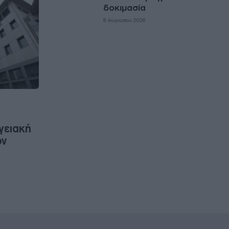
δοκιμασία
8 Αυγούστου 2026
ό
γειακή
ων