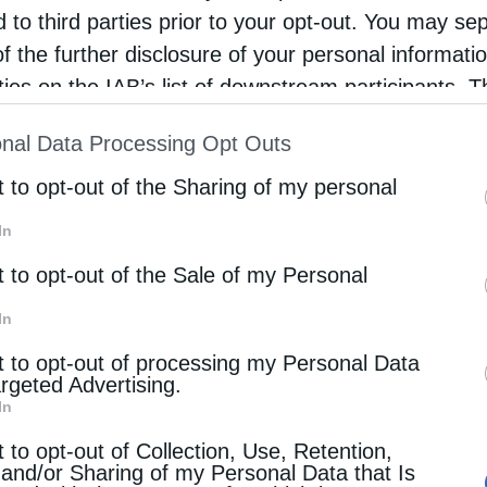
ώ η Ανατολική Αττική ενισχύει τη θέση της ως τεχνολογ
d to third parties prior to your opt-out. You may se
ιμένα Αθηνών και τους διεθνείς τηλεπικοινωνιακούς
of the further disclosure of your personal informati
rties on the IAB’s list of downstream participants. T
ion may also be disclosed by us to third parties on
 διάσταση. Το Data Center «Olive» έχει σχεδιαστεί σύ
nal Data Processing Opt Outs
st of Downstream Participants
that may further discl
ην υψηλή ενεργειακή αποδοτικότητα, την εξοικονόμησ
rd parties.
t to opt-out of the Sharing of my personal
οιεί τεχνολογίες «free cooling» και συστήματα ψύξης 
τη ξεκαθαρίζει ότι δεν επηρεάζονται δάση, περιοχές 
In
λέπονται, επίσης, μέτρα περιορισμού της σκόνης και 
t to opt-out of the Sale of my Personal
ρύπανσης και ενίσχυση της φύτευσης γύρω από τις
In
t to opt-out of processing my Personal Data
η προέγκριση και ήδη έχουν υπογραφεί οι όροι σύμβασ
argeted Advertising.
ου. Η επένδυση αυτή, που θα έχει απόσταση μόλις 15
In
μια χρονική συγκυρία κατά την οποία η Ελλάδα έχει μπ
t to opt-out of Collection, Use, Retention,
a centers, με σκοπό να αποτελέσει βασικό κόμβο της
 and/or Sharing of my Personal Data that Is
ς θέσης.