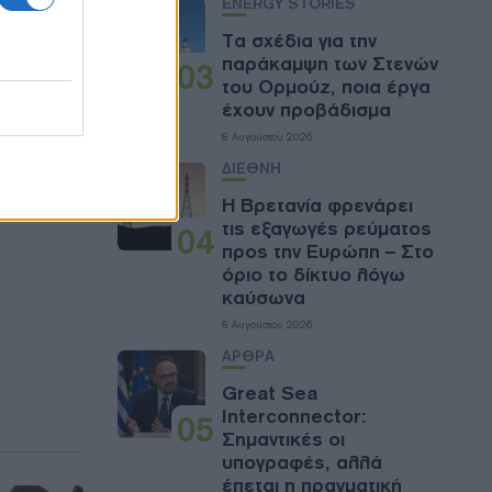
ENERGY STORIES
Τα σχέδια για την
παράκαμψη των Στενών
03
του Ορμούζ, ποια έργα
έχουν προβάδισμα
8 Αυγούστου 2026
ΔΙΕΘΝΗ
Η Βρετανία φρενάρει
τις εξαγωγές ρεύματος
04
προς την Ευρώπη – Στο
όριο το δίκτυο λόγω
καύσωνα
8 Αυγούστου 2026
ΑΡΘΡΑ
Great Sea
Interconnector:
05
Σημαντικές οι
υπογραφές, αλλά
έπεται η πραγματική