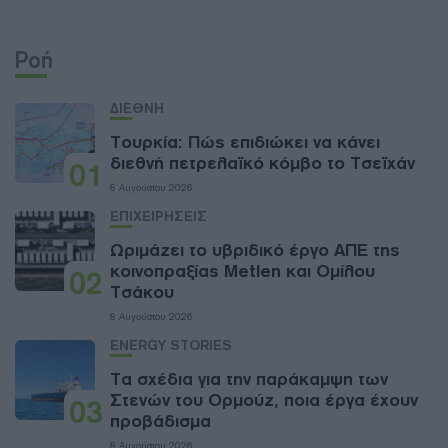
Ροή
ΔΙΕΘΝΗ
Τουρκία: Πώς επιδιώκει να κάνει
διεθνή πετρελαϊκό κόμβο το Τσεϊχάν
01
8 Αυγούστου 2026
ΕΠΙΧΕΙΡΗΣΕΙΣ
Ωριμάζει το υβριδικό έργο ΑΠΕ της
κοινοπραξίας Metlen και Ομίλου
02
Τσάκου
8 Αυγούστου 2026
ENERGY STORIES
Τα σχέδια για την παράκαμψη των
Στενών του Ορμούζ, ποια έργα έχουν
03
προβάδισμα
8 Αυγούστου 2026