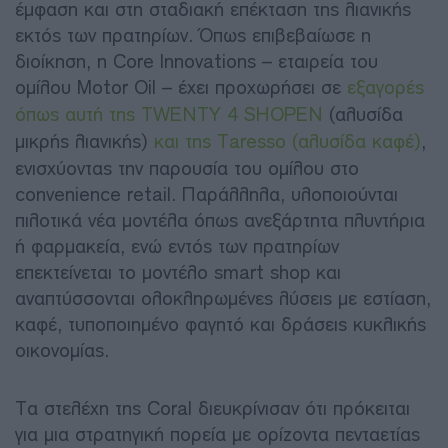
έμφαση και στη σταδιακή επέκταση της λιανικής
εκτός των πρατηρίων. Όπως επιβεβαίωσε η
διοίκηση, η Core Innovations – εταιρεία του
ομίλου Motor Oil – έχει προχωρήσει σε
εξαγορές
όπως αυτή της TWENTY 4 SHOPEN
(αλυσίδα
μικρής λιανικής)
και της Taresso (αλυσίδα καφέ)
,
ενισχύοντας την παρουσία του ομίλου στο
convenience retail. Παράλληλα, υλοποιούνται
πιλοτικά νέα μοντέλα όπως ανεξάρτητα πλυντήρια
ή φαρμακεία, ενώ εντός των πρατηρίων
επεκτείνεται το μοντέλο smart shop και
αναπτύσσονται ολοκληρωμένες λύσεις με εστίαση,
καφέ, τυποποιημένο φαγητό και δράσεις κυκλικής
οικονομίας.
Τα στελέχη της Coral διευκρίνισαν ότι πρόκειται
για μια στρατηγική πορεία με ορίζοντα πενταετίας