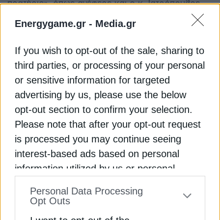
πρατήριο», όπως ανέφερε και ο κ. Ιατρόπουλος.
Energygame.gr -
Media.gr
Η νέα μορφή του προγράμματος επιβράβευσης
Shell Go+
έρχεται να ενισχύσει αυτή την εμπειρία.
If you wish to opt-out of the sale, sharing to
Όπως εξήγησε ο marketing manager της Coral
third parties, or processing of your personal
Κώστας Καραγιάννης, το Go+ δεν είναι απλώς μια
or sensitive information for targeted
αλλαγή ονόματος του παλαιού Smart Club, αλλά
advertising by us, please use the below
μια πλήρης αναβάθμιση της σχέσης πελάτη –
εταιρείας, που αξιοποιεί δεδομένα,
opt-out section to confirm your selection.
προσωποποιημένες προσφορές, τεχνολογικά
Please note that after your opt-out request
εργαλεία και νέες συνεργασίες. Πλέον, οι πόντοι
is processed you may continue seeing
συλλέγονται όχι μόνο από αγορές καυσίμων, αλλά
interest-based ads based on personal
και από κάθε είδους συναλλαγή στο πρατήριο,
information utilized by us or personal
όπως καφέ, πλύσιμο αυτοκινήτου ή προϊόντα mini
information disclosed to third parties prior
market. Οι πελάτες μπορούν να τους
Personal Data Processing
to your opt-out. You may separately opt-out
εξαργυρώσουν μέσω της εφαρμογής σε
Opt Outs
υπηρεσίες, προϊόντα, ταξίδια ή δώρα.
of the further disclosure of your personal