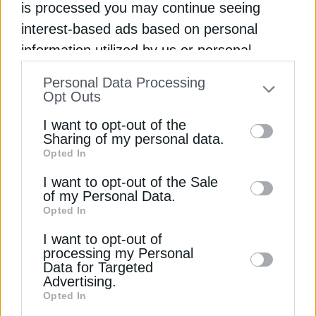
is processed you may continue seeing
interest-based ads based on personal
information utilized by us or personal
information disclosed to third parties prior
ΔΕΊΤΕ ΕΠΊΣΗΣ
Personal Data Processing
to your opt-out. You may separately opt-out
Opt Outs
of the further disclosure of your personal
I want to opt-out of the
information by third parties on the IAB’s list
Sharing of my personal data.
Opted In
of downstream participants. This
information may also be disclosed by us to
I want to opt-out of the Sale
of my Personal Data.
third parties on the
IAB’s List of
Opted In
Downstream Participants
that may further
I want to opt-out of
disclose it to other third parties.
ΕΠΙΧΕΙΡΗΣΕΙΣ
processing my Personal
Data for Targeted
Τι ψάχνει η Metlen στο Καζακστάν
Advertising.
13 Ιουλίου 2026
Opted In