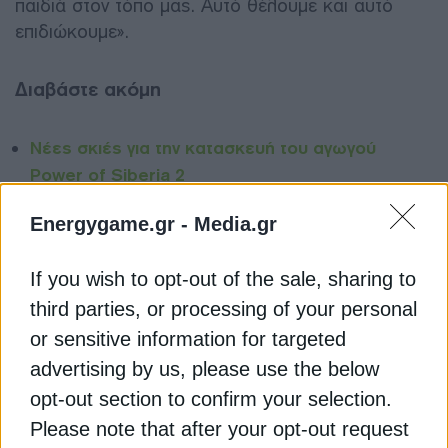
παιδιά στον τόπο μας. Αυτό θέλουμε και αυτό
επιδιώκουμε».
Διαβάστε ακόμη
Nέες σκιές για την κατασκευή του αγωγού
Power of Siberia 2
Σδούκου: Η Ελλάδα “κλειδί” για την ενεργειακή
Energygame.gr -
Media.gr
ασφάλεια της ΝΑ Ευρώπης
If you wish to opt-out of the sale, sharing to
GSI: Παραμένει το “αγκάθι” του γεωπολιτικού
third parties, or processing of your personal
ρίσκου
or sensitive information for targeted
advertising by us, please use the below
ΔΙΕΘΝΗΣ ΕΚΘΕΣΗ ΘΕΣΣΑΛΟΝΙΚΗΣ (ΔΕΘ)
ΕΠΕΝΔΥΣΕΙΣ
opt-out section to confirm your selection.
ΕΠΙΧΕΙΡΗΜΑΤΙΚΟΤΗΤΑ
Please note that after your opt-out request