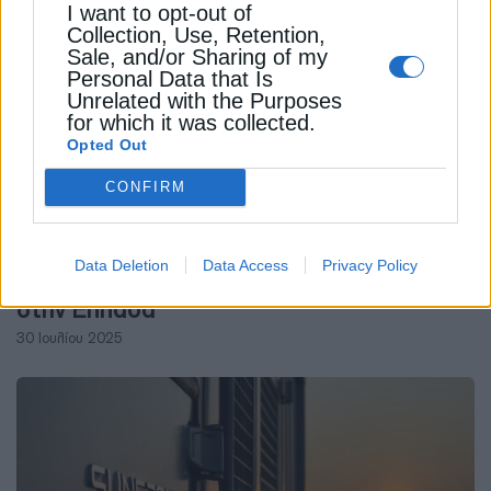
I want to opt-out of
Collection, Use, Retention,
Sale, and/or Sharing of my
Personal Data that Is
Unrelated with the Purposes
for which it was collected.
Opted Out
CONFIRM
ΕΠΙΧΕΙΡΗΣΕΙΣ
Principia: Ανακοίνωσε την εξαγορά
Data Deletion
Data Access
Privacy Policy
τεσσάρων αιολικών 150 MW της EDPR
στην Ελλάδα
30 Ιουλίου 2025