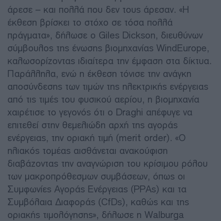
άρεσε – και πολλά που δεν τους άρεσαν. «Η
έκθεση βρίσκει το στόχο σε τόσα πολλά
πράγματα», δήλωσε ο Giles Dickson, διευθύνων
σύμβουλος της ένωσης βιομηχανίας WindEurope,
καλωσορίζοντας ιδιαίτερα την έμφαση στα δίκτυα.
Παράλληλα, ενώ η έκθεση τόνισε την ανάγκη
αποσύνδεσης των τιμών της ηλεκτρικής ενέργειας
από τις τιμές του φυσικού αερίου, η βιομηχανία
χαιρέτισε το γεγονός ότι ο Draghi απέφυγε να
επιτεθεί στην θεμελιώδη αρχή της αγοράς
ενέργειας, την οριακή τιμή (merit order). «Ο
ηλιακός τομέας αισθάνεται ανακούφιση
διαβάζοντας την αναγνώριση του κρίσιμου ρόλου
των μακροπρόθεσμων συμβάσεων, όπως οι
Συμφωνίες Αγοράς Ενέργειας (PPAs) και τα
Συμβόλαια Διαφοράς (CfDs), καθώς και της
οριακής τιμολόγησης», δήλωσε η Walburga