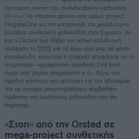
πρόσφατη κίνηση του σκανδιναβικού κολοσσού
Orsted
να «πατήσει φρένο» στο ώριμο project
FlagshipOne για την κατασκευή της μεγαλύτερης
μονάδας συνθετικής μεθανόλης στην Ευρώπη. Αν
και η Orsted είχε λάβει την τελική επενδυτική
απόφαση το 2022 και το έργο είχε μπει σε φάση
κατασκευής, εντούτοις η εταιρεία αποφάσισε να το
σταματήσει –«γράφοντας» απώλειες 244 εκατ.
ευρώ από ζημίες απομείωσης κ.ά.- λόγω του
υψηλού κόστους του πρότζεκτ και της αδυναμίας
της να συνάψει μακροπρόθεσμα συμβόλαια
πώλησης της συνθετικής μεθανόλης που θα
παρήγαγε.
«Στοπ» από την Orsted σε
mega-project συνθετικής