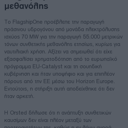
μεθανόλης
Το FlagshipOne προέβλεπε την παραγωγή
πράσινου υδρογόνου από μονάδα ηλεκτρόλυσης
ισχύος 70 MW για την παραγωγή 55.000 μετρικών
τόνων συνθετικής μεθανόλης ετησίως, κυρίως για
ναυτιλιακή χρήση. Αξίζει να σημειωθεί ότι είχε
εξασφαλίσει χρηματοδότηση από το ευρωπαϊκό
πρόγραμμα EU-Catalyst και τη σουηδική
κυβέρνηση και ήταν υποψήφιο και για επιπλέον
πόρους από την ΕΕ μέσω του Horizon Europe.
Εντούτοις, η στήριξη αυτή αποδείχθηκε ότι δεν
ήταν αρκετή.
Η Orsted δήλωσε ότι η ανάπτυξη συνθετικών
καυσίμων δεν είναι πλέον μεταξύ των
προτεραιοτήτων της, καθώς η εν λόγω αγορά