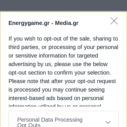
Τι προβλέπει το ΕΣΕΚ
Energygame.gr -
Media.gr
Να σημειωθεί ότι το ΕΣΕΚ θέτει ως δεσμευτικό
στόχο τα ανανεώσιμα καύσιμα μη βιολογικής
If you wish to opt-out of the sale, sharing to
προέλευσης (συνθετικά καύσιμα) να καλύψουν
third parties, or processing of your personal
έως το 2030 το 1% του συνόλου των καυσίμων
or sensitive information for targeted
στον κλάδο των μεταφορών, ποσοστό που
advertising by us, please use the below
αναμένεται να αυξηθεί στη συνέχεια. Και τούτο
opt-out section to confirm your selection.
διότι η ανάπτυξη των συνθετικών καυσίμων που
προορίζονται για τους τομείς των μεταφορών που
Please note that after your opt-out request
δεν μπορεί να εφαρμοστεί η εναλλακτική της
is processed you may continue seeing
ηλεκτροκίνησης (ναυτιλία, αεροπλοΐα),
interest-based ads based on personal
προβλέπεται να λάβει χώρα πρακτικά μετά το
information utilized by us or personal
2030 και να εκτιναχθεί μετά το 2040. Την
information disclosed to third parties prior
περίοδο 2040-2050, η απανθρακοποίηση της
Personal Data Processing
to your opt-out. You may separately opt-out
ναυτιλίας και της αεροπλοΐας προβλέπεται να
Opt Outs