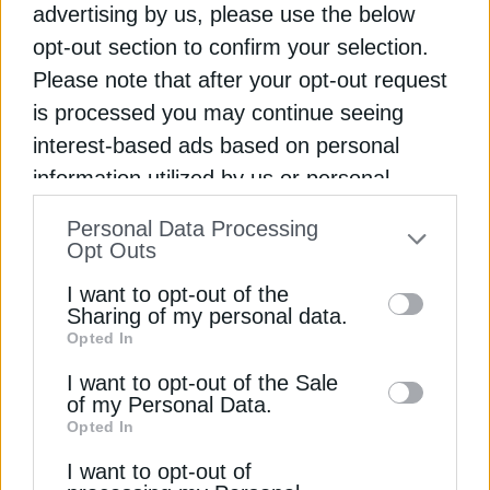
advertising by us, please use the below
opt-out section to confirm your selection.
ΥΠΟΔΟΜΕΣ
Please note that after your opt-out request
ΕΤΕ: Ανάγκη για επενδύσεις 35 δισ. σε
is processed you may continue seeing
μεταφορές & ενέργεια στα νησιά
interest-based ads based on personal
21 Οκτωβρίου 2025
information utilized by us or personal
information disclosed to third parties prior
Personal Data Processing
to your opt-out. You may separately opt-out
Opt Outs
of the further disclosure of your personal
I want to opt-out of the
information by third parties on the IAB’s list
Sharing of my personal data.
Opted In
of downstream participants. This
information may also be disclosed by us to
I want to opt-out of the Sale
of my Personal Data.
third parties on the
IAB’s List of
ΥΠΟΔΟΜΕΣ
Opted In
Downstream Participants
that may further
Λιμάνι Βόλου: Διαγωνισμός για τα έργα
I want to opt-out of
disclose it to other third parties.
αποκατάστασης