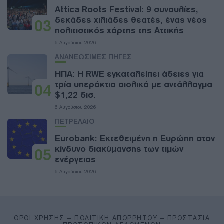
Attica Roots Festival: 9 συναυλίες,
δεκάδες χιλιάδες θεατές, ένας νέος
03
πολιτιστικός χάρτης της Αττικής
6 Αυγούστου 2026
ΑΝΑΝΕΩΣΙΜΕΣ ΠΗΓΕΣ
ΗΠΑ: Η RWE εγκαταλείπει άδειες για
τρία υπεράκτια αιολικά με αντάλλαγμα
04
$1,22 δισ.
6 Αυγούστου 2026
ΠΕΤΡΕΛΑΙΟ
Eurobank: Εκτεθειμένη η Ευρώπη στον
κίνδυνο διακύμανσης των τιμών
05
ενέργειας
6 Αυγούστου 2026
ΌΡΟΙ ΧΡΉΣΗΣ – ΠΟΛΙΤΙΚΉ ΑΠΟΡΡΉΤΟΥ – ΠΡΟΣΤΑΣΊΑ