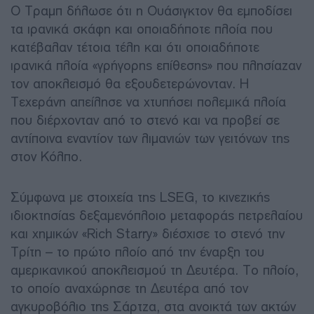
Ο Τραμπ δήλωσε ότι η Ουάσιγκτον θα εμποδίσει
τα ιρανικά σκάφη και οποιαδήποτε πλοία που
κατέβαλαν τέτοια τέλη και ότι οποιαδήποτε
ιρανικά πλοία «γρήγορης επίθεσης» που πλησίαζαν
τον αποκλεισμό θα εξουδετερώνονταν. Η
Τεχεράνη απείλησε να χτυπήσει πολεμικά πλοία
που διέρχονταν από το στενό και να προβεί σε
αντίποινα εναντίον των λιμανιών των γειτόνων της
στον Κόλπο.
Σύμφωνα με στοιχεία της LSEG, το κινεζικής
ιδιοκτησίας δεξαμενόπλοιο μεταφοράς πετρελαίου
και χημικών «Rich Starry» διέσχισε το στενό την
Τρίτη – το πρώτο πλοίο από την έναρξη του
αμερικανικού αποκλεισμού τη Δευτέρα. Το πλοίο,
το οποίο αναχώρησε τη Δευτέρα από τον
αγκυροβόλιο της Σάρτζα, στα ανοικτά των ακτών