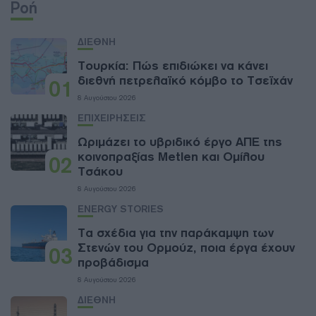
Ροή
ΔΙΕΘΝΗ
Τουρκία: Πώς επιδιώκει να κάνει
διεθνή πετρελαϊκό κόμβο το Τσεϊχάν
01
8 Αυγούστου 2026
ΕΠΙΧΕΙΡΗΣΕΙΣ
Ωριμάζει το υβριδικό έργο ΑΠΕ της
κοινοπραξίας Metlen και Ομίλου
02
Τσάκου
8 Αυγούστου 2026
ENERGY STORIES
Τα σχέδια για την παράκαμψη των
Στενών του Ορμούζ, ποια έργα έχουν
03
προβάδισμα
8 Αυγούστου 2026
ΔΙΕΘΝΗ