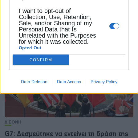
ΗΠΑ
ΙΡΑΝ
ΝΤΟΝΑΛΝΤ ΤΡΑΜΠ
ΣΤΕΝΑ ΤΟΥ ΟΡΜΟΥΖ
I want to opt-out of
Collection, Use, Retention,
Sale, and/or Sharing of my
Personal Data that Is
Unrelated with the Purposes
for which it was collected.
ΔΕΊΤΕ ΕΠΊΣΗΣ
Opted Out
CONFIRM
Data Deletion
Data Access
Privacy Policy
ΔΙΕΘΝΗ
G7: Δεσμεύτηκε να εντείνει τη δράση της