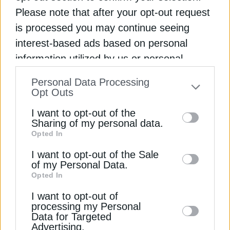
COP28
ΗΝΩΜΕΝΑ ΑΡΑΒΙΚΑ ΕΜΙΡΑΤΑ
ΚΛΙΜΑΤΙΚΗ ΑΛΛΑΓΗ
Please note that after your opt-out request
is processed you may continue seeing
ΜΕΙΩΣΗ ΕΚΠΟΜΠΩΝ ΡΥΠΩΝ
ΝΤΟΥΜΠΑΙ
interest-based ads based on personal
information utilized by us or personal
information disclosed to third parties prior
Personal Data Processing
to your opt-out. You may separately opt-out
Opt Outs
ΔΕΊΤΕ ΕΠΊΣΗΣ
of the further disclosure of your personal
I want to opt-out of the
information by third parties on the IAB’s list
Sharing of my personal data.
Opted In
of downstream participants. This
information may also be disclosed by us to
I want to opt-out of the Sale
of my Personal Data.
third parties on the
IAB’s List of
Opted In
Downstream Participants
that may further
I want to opt-out of
disclose it to other third parties.
processing my Personal
Data for Targeted
ΔΙΕΘΝΗ
Advertising.