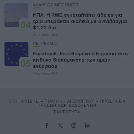
ΑΝΑΝΕΩΣΙΜΕΣ ΠΗΓΕΣ
ΗΠΑ: Η RWE εγκαταλείπει άδειες για
τρία υπεράκτια αιολικά με αντάλλαγμα
04
$1,22 δισ.
6 Αυγούστου 2026
ΠΕΤΡΕΛΑΙΟ
Eurobank: Εκτεθειμένη η Ευρώπη στον
κίνδυνο διακύμανσης των τιμών
05
ενέργειας
6 Αυγούστου 2026
ΌΡΟΙ ΧΡΉΣΗΣ – ΠΟΛΙΤΙΚΉ ΑΠΟΡΡΉΤΟΥ – ΠΡΟΣΤΑΣΊΑ
ΠΡΟΣΩΠΙΚΏΝ ΔΕΔΟΜΈΝΩΝ
ΤΑΥΤΌΤΗΤΑ