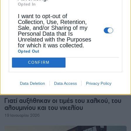
Opted In
Πυρηνική ενέργεια: Η σημασία της
συμφωνίας ΗΠΑ με Σαουδική Αραβία
I want to opt-out of
Collection, Use, Retention,
19 Νοεμβρίου 2025
Sale, and/or Sharing of my
Personal Data that Is
Unrelated with the Purposes
for which it was collected.
Opted Out
CONFIRM
Data Deletion
Data Access
Privacy Policy
ΠΡΩΤΕΣ ΥΛΕΣ
Γιατί αυξήθηκαν οι τιμές του χαλκού, του
αλουμινίου και του νικελίου
19 Ιανουαρίου 2026