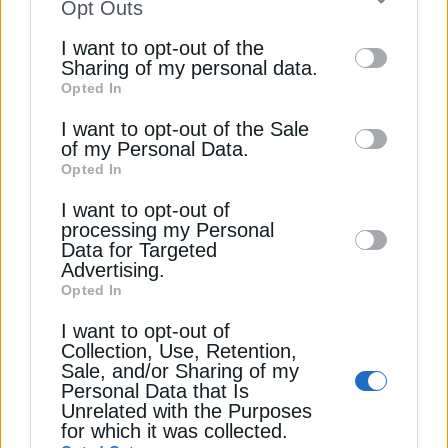
to your opt-out. You may separately opt-out
Opt Outs
of the further disclosure of your personal
I want to opt-out of the
information by third parties on the IAB’s list
Sharing of my personal data.
Opted In
of downstream participants. This
ΦΥΣΙΚΟ ΑΕΡΙΟ
information may also be disclosed by us to
Πού σκοντάφτει η ιδιωτικοποίηση της
I want to opt-out of the Sale
of my Personal Data.
Uniper
third parties on the
IAB’s List of
Opted In
Downstream Participants
that may further
6 Νοεμβρίου 2024
I want to opt-out of
disclose it to other third parties.
processing my Personal
Data for Targeted
Advertising.
Opted In
I want to opt-out of
Collection, Use, Retention,
Sale, and/or Sharing of my
Personal Data that Is
Unrelated with the Purposes
ΠΕΤΡΕΛΑΙΟ
for which it was collected.