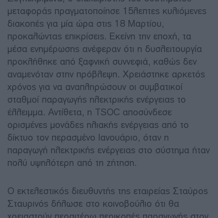
μεταφοράς πραγματοποίησε 15λεπτες κυλιόμενες
διακοπές για μία ώρα στις 18 Μαρτίου,
προκαλώντας επικρίσεις. Εκείνη την εποχή, τα
μέσα ενημέρωσης ανέφεραν ότι η δυσλειτουργία
προκλήθηκε από ξαφνική συννεφιά, καθώς δεν
αναμενόταν στην πρόβλεψη. Χρειάστηκε αρκετός
χρόνος για να αναπληρώσουν οι συμβατικοί
σταθμοί παραγωγής ηλεκτρικής ενέργειας το
έλλειμμα. Αντίθετα, η TSOC αποσύνδεσε
ορισμένες μονάδες ηλιακής ενέργειας από το
δίκτυο τον περασμένο Ιανουάριο, όταν η
παραγωγή ηλεκτρικής ενέργειας στο σύστημα ήταν
πολύ υψηλότερη από τη ζήτηση.
Ο εκτελεστικός διευθυντής της εταιρείας Σταύρος
Σταυρινός δήλωσε στο κοινοβούλιο ότι θα
χρειαστούν περαιτέρω περικοπές παραγωγής στον