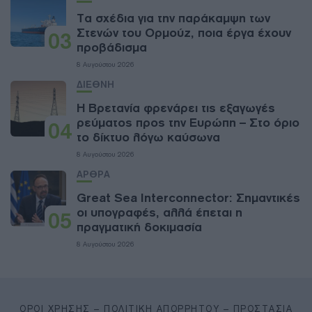
Τα σχέδια για την παράκαμψη των
Στενών του Ορμούζ, ποια έργα έχουν
03
προβάδισμα
8 Αυγούστου 2026
ΔΙΕΘΝΗ
Η Βρετανία φρενάρει τις εξαγωγές
ρεύματος προς την Ευρώπη – Στο όριο
04
το δίκτυο λόγω καύσωνα
8 Αυγούστου 2026
ΑΡΘΡΑ
Great Sea Interconnector: Σημαντικές
οι υπογραφές, αλλά έπεται η
05
πραγματική δοκιμασία
8 Αυγούστου 2026
ΌΡΟΙ ΧΡΉΣΗΣ – ΠΟΛΙΤΙΚΉ ΑΠΟΡΡΉΤΟΥ – ΠΡΟΣΤΑΣΊΑ