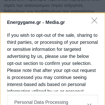
τομέα των ανανεώσιμων πηγών ενέργειας,
δεδομένων των προβλημάτων που επηρεάζουν
τους σταθμούς παραγωγής και τα συστήματα
Energygame.gr -
Media.gr
μεταφοράς και διανομής.
If you wish to opt-out of the sale, sharing to
ΑΙΟΛΙΚΗ ΕΝΕΡΓΕΙΑ
ΗΛΕΚΤΡΙΚΗ ΕΝΕΡΓΕΙΑ
ΚΥΠΡΟΣ
third parties, or processing of your personal
or sensitive information for targeted
advertising by us, please use the below
opt-out section to confirm your selection.
ΔΕΊΤΕ ΕΠΊΣΗΣ
Please note that after your opt-out request
is processed you may continue seeing
interest-based ads based on personal
information utilized by us or personal
information disclosed to third parties prior
Personal Data Processing