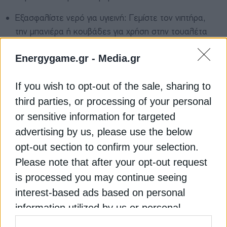
Εξασφαλίστε νερό για υγιεινή: Γεμίστε τον νιπτήρα,
την μπανιέρα ή κουβάδες για χρήση στην τουαλέτα
και για καθαριότητα.
Energygame.gr -
Media.gr
Φροντίστε για βασικές ανάγκες: Κάντε ντους, πλύντε
πιάτα και ρούχα πριν ξεκινήσει η διακοπή.
If you wish to opt-out of the sale, sharing to
third parties, or processing of your personal
Ελέγξτε συσκευές: Κλείστε πλυντήρια και πλυντήρια
πιάτων και αποφύγετε να τα χρησιμοποιήσετε λίγο
or sensitive information for targeted
πριν τη διακοπή.
advertising by us, please use the below
opt-out section to confirm your selection.
Προβλέψτε ειδικές ανάγκες: Αν υπάρχουν παιδιά,
Please note that after your opt-out request
ηλικιωμένοι ή άτομα με προβλήματα υγείας,
is processed you may continue seeing
βεβαιωθείτε ότι υπάρχει επαρκές απόθεμα νερού.
interest-based ads based on personal
Διαβάστε ακόμη
information utilized by us or personal
information disclosed to third parties prior