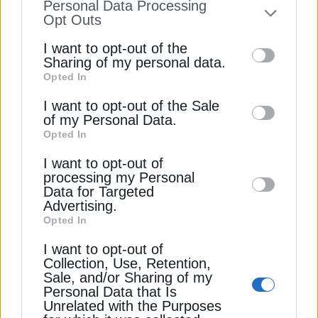
Personal Data Processing
Ισχυρή κινητοποίηση της ΕΕ για την αντιμετώπιση
to your opt-out. You may separately opt-out
Opt Outs
πυρκαγιών το καλοκαίρι
of the further disclosure of your personal
I want to opt-out of the
information by third parties on the IAB’s list
Τρία προγράμματα, τρεις ταχύτητες: Πώς
Sharing of my personal data.
προχωρούν οι εκταμιεύσεις στα Εξοικονομώ
Opted In
of downstream participants. This
information may also be disclosed by us to
I want to opt-out of the Sale
ΡΑΑΕΥ: Νέο εργαλείο ανάλυσης των τιμών
of my Personal Data.
third parties on the
IAB’s List of
ρεύματος, πώς χρησιμοποιείται
Opted In
Downstream Participants
that may further
I want to opt-out of
disclose it to other third parties.
ΔΙΑΚΟΠΕΣ ΥΔΡΟΔΟΤΗΣΗΣ
ΝΕΡΟ
processing my Personal
Data for Targeted
Advertising.
Opted In
I want to opt-out of
Collection, Use, Retention,
ΔΕΊΤΕ ΕΠΊΣΗΣ
Sale, and/or Sharing of my
Personal Data that Is
Unrelated with the Purposes