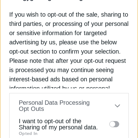
Τομέα απ’ ό,τι στο κέντρο της Αθήνας.
If you wish to opt-out of the sale, sharing to
Σε επίπεδο δήμων, οι αποκλίσεις είναι ακόμη πιο
third parties, or processing of your personal
καθαρές. Στον Κεντρικό Τομέα, ο Δήμος
or sensitive information for targeted
Αθηναίων προηγείται με 600 κατοικίες και
advertising by us, please use the below
ποσοστό συμμετοχής 0,14%, αλλά τον υψηλότερο
opt-out section to confirm your selection.
δείκτη συμμετοχής εμφανίζει ο Δήμος Δάφνης–
Please note that after your opt-out request
Υμηττού, με 0,28%, χωρίς να βρίσκεται στις
is processed you may continue seeing
πρώτες θέσεις σε απόλυτους αριθμούς. Στον
Βόρειο Τομέα, το Χαλάνδρι έχει τις περισσότερες
interest-based ads based on personal
εντάξεις με 95 κατοικίες και ποσοστό 0,25%,
information utilized by us or personal
όμως το Ηράκλειο Αττικής εμφανίζει υψηλότερη
information disclosed to third parties prior
αναλογική συμμετοχή, στο 0,29%, με 70
Personal Data Processing
to your opt-out. You may separately opt-out
Opt Outs
κατοικίες. Στον Νότιο Τομέα, η Καλλιθέα
of the further disclosure of your personal
προηγείται αριθμητικά με 118 κατοικίες και
I want to opt-out of the
information by third parties on the IAB’s list
ποσοστό 0,20%, ενώ το Ελληνικό–Αργυρούπολη
Sharing of my personal data.
καταγράφει 100 κατοικίες αλλά εμφανίζει το
Opted In
of downstream participants. This