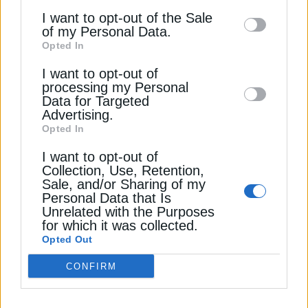
υψηλότερο ποσοστό συμμετοχής σε ολόκληρη την
information may also be disclosed by us to
I want to opt-out of the Sale
Αττική, στο 0,41%.
of my Personal Data.
third parties on the
IAB’s List of
Opted In
Downstream Participants
that may further
Συνολικά, τα στοιχεία του «Εξοικονομώ» για την
I want to opt-out of
disclose it to other third parties.
περίοδο 2024–2025 δείχνουν ότι το πρόγραμμα
processing my Personal
Data for Targeted
δεν μπορεί να αξιολογηθεί μόνο με βάση τον
Advertising.
αριθμό των κατοικιών που εντάσσονται. Στις
Opted In
μεγάλες πόλεις ο όγκος είναι υψηλός, αλλά η
συμμετοχή αφορά μικρό μέρος του κτιριακού
I want to opt-out of
Collection, Use, Retention,
αποθέματος. Αντίθετα, σε μικρότερες πόλεις και
Sale, and/or Sharing of my
συγκεκριμένους δήμους, η ενεργειακή αναβάθμιση
Personal Data that Is
αγγίζει μεγαλύτερο ποσοστό των κατοικιών και
Unrelated with the Purposes
for which it was collected.
αφήνει πιο ουσιαστικό αποτύπωμα. Εκεί, το
Opted Out
«Εξοικονομώ» παύει να είναι πρόγραμμα για λίγους
και αποκτά χαρακτηριστικά ευρύτερης, σχεδόν
CONFIRM
μαζικής παρέμβασης.