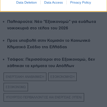
Data Deletion
Data Access
Privacy Policy
Διαβάστε ακόμη
Παληαρούτα: Νέο “Εξοικονομώ” για ευάλωτα
νοικοκυριά στο τέλος του 2026
Προς υποβολή στην Κομισιόν το Κοινωνικό
Κλιματικό Σχέδιο της Ελλάδας
Τσάφος: Περισσότεροι στο Εξοικονομώ, δεν
χάθηκαν τα χρήματα του Απόλλων
ΕΝΕΡΓΕΙΑΚΗ ΑΝΑΒΑΘΜΙΣΗ
ΕΞΟΙΚΟΝΟΜΗΣΗ
ΕΞΟΙΚΟΝΟΜΩ
ΥΠΟΥΡΓΕΙΟ ΠΕΡΙΒΑΛΛΟΝΤΟΣ ΚΑΙ ΕΝΕΡΓΕΙΑΣ (ΥΠΕΝ)