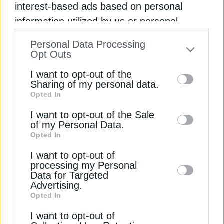
interest-based ads based on personal
information utilized by us or personal
information disclosed to third parties prior
Personal Data Processing
ΔΕΊΤΕ ΕΠΊΣΗΣ
to your opt-out. You may separately opt-out
Opt Outs
of the further disclosure of your personal
I want to opt-out of the
information by third parties on the IAB’s list
Sharing of my personal data.
Opted In
of downstream participants. This
information may also be disclosed by us to
I want to opt-out of the Sale
of my Personal Data.
third parties on the
IAB’s List of
Opted In
Downstream Participants
that may further
I want to opt-out of
disclose it to other third parties.
processing my Personal
ΧΡΗΣΤΙΚΑ
Data for Targeted
Advertising.
Τι να μην κάνεις όταν κλείνεις το
Opted In
κλιματιστικό
21 Ιουλίου 2026
I want to opt-out of