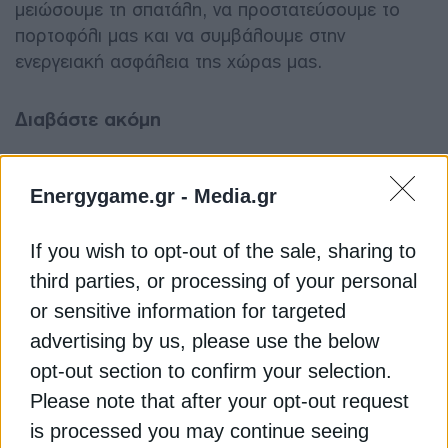
μειώσουμε τη σπατάλη, να προστατεύσουμε το
πορτοφόλι μας και να συμβάλουμε στην
ενεργειακή ασφάλεια της χώρας μας.
Διαβάστε ακόμη
ΑΠΕ: Ποιοι ξένοι επανεξετάζουν τη θέση τους και
Energygame.gr -
Media.gr
ποιοι επιμένουν ελληνικά
ΔΕΗ Fiber: Δυναμική είσοδος στο γρήγορο
If you wish to opt-out of the sale, sharing to
ίντερνετ, τα νέα πακέτα
third parties, or processing of your personal
or sensitive information for targeted
Motor Oil: Έτοιμο το πρώτο υδρογονάδικο, το
advertising by us, please use the below
στοίχημα της δημιουργίας νέας αγοράς
opt-out section to confirm your selection.
Please note that after your opt-out request
ΕΝΕΡΓΕΙΑ
ΕΞΟΙΚΟΝΟΜΗΣΗ
ΚΑΥΣΩΝΑΣ
ΨΥΞΗ
is processed you may continue seeing