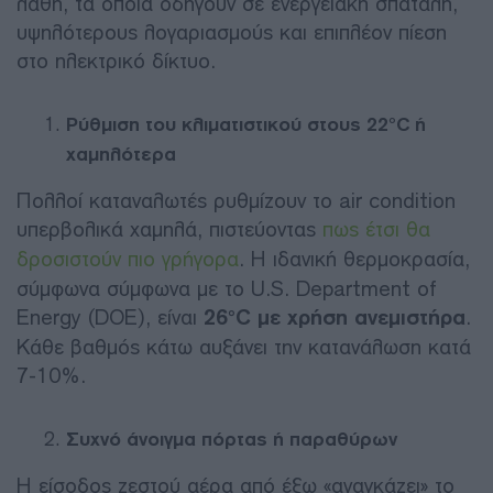
λάθη, τα οποία οδηγούν σε ενεργειακή σπατάλη,
υψηλότερους λογαριασμούς και επιπλέον πίεση
στο ηλεκτρικό δίκτυο.
Ρύθμιση του κλιματιστικού στους 22°C ή
χαμηλότερα
Πολλοί καταναλωτές ρυθμίζουν το air condition
υπερβολικά χαμηλά, πιστεύοντας
πως έτσι θα
δροσιστούν πιο γρήγορα
. Η ιδανική θερμοκρασία,
σύμφωνα σύμφωνα με το U.S. Department of
Energy (DOE), είναι
26°C με χρήση ανεμιστήρα
.
Κάθε βαθμός κάτω αυξάνει την κατανάλωση κατά
7-10%.
Συχνό άνοιγμα πόρτας ή παραθύρων
Η είσοδος ζεστού αέρα από έξω «αναγκάζει» το