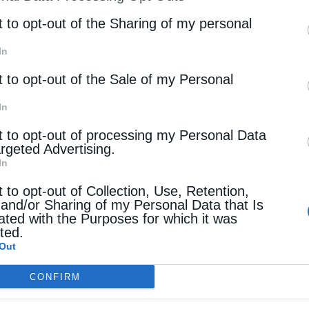
st of Downstream Participants
that may further discl
υναλλαγής δεν γνωστοποιήθηκε.
rd parties.
t to opt-out of the Sharing of my personal
In
ά πετρελαϊκών κοιτασμάτων στη Λεκάνη Flemish Pass,
, στην επαρχία Νέα Γη και Λαμπραντόρ. Σύμφωνα με τ
t to opt-out of the Sale of my Personal
ομμύρια βαρέλια πετρελαίου σε αποθέματα και αναμένε
In
t to opt-out of processing my Personal Data
argeted Advertising.
In
t to opt-out of Collection, Use, Retention,
BTC στη SOCAR
 and/or Sharing of my Personal Data that Is
ated with the Purposes for which it was
 Bab Gas Cap της ADNOC
cted.
Out
 Βόρεια Θάλασσα
CONFIRM