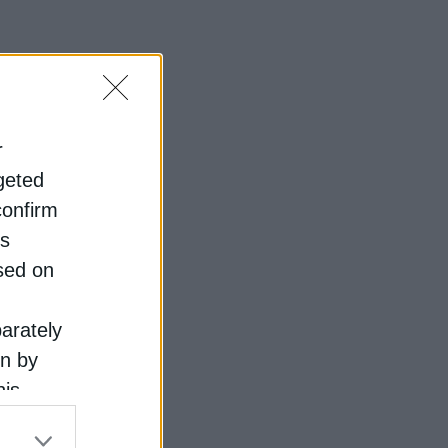
r
ελαϊκό
rgeted
confirm
is
sed on
parately
άπτυξη
on by
his
 the
αβίβασης