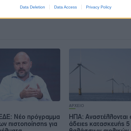
Data Deletion
Data Access
Privacy Policy
ΑΡΧΕΙΟ
ΕΔΕ: Νέο πρόγραμμα
ΗΠΑ: Αναστέλλονται 
ων πιστοποίησης για
άδειες κατασκευής 5
γέλματα
θαλάσσιων αιολικών