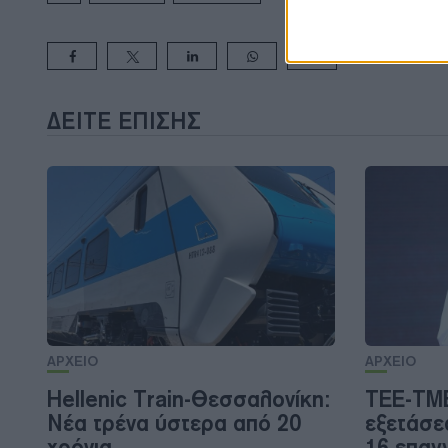
ΔΕΊΤΕ ΕΠΊΣΗΣ
ΑΡΧΕΙΟ
ΑΡΧΕΙΟ
Hellenic Train-Θεσσαλονίκη:
ΤΕΕ-ΤΜ
Νέα τρένα ύστερα από 20
εξετάσε
χρόνια
16 επαγ