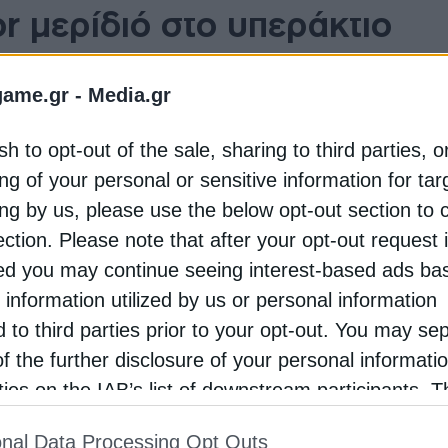
r μερίδιό στο υπεράκτιο
 Nord στον Καναδά
game.gr -
Media.gr
sh to opt-out of the sale, sharing to third parties, o
 μη διαχειριστικού μεριδίου της στο υπεράκτιο πετρ
ng of your personal or sensitive information for ta
ι και ο operator του έργου. Σύμφωνα με ρεπορτάζ του
ing by us, please use the below opt-out section to 
 της BP για απλοποίηση του χαρτοφυλακίου της και
ection. Please note that after your opt-out request 
d you may continue seeing interest-based ads ba
 information utilized by us or personal information
υ τομέα Upstream της BP, Gordon Birrell: «Είμαστε
d to third parties prior to your opt-out. You may se
r και για τη δουλειά που έχουμε κάνει μαζί για την αν
ει αυστηρή κεφαλαιακή πειθαρχία, κατευθύνοντας τα
of the further disclosure of your personal informati
ιουργούν τη μεγαλύτερη αξία για την εταιρεία.»
rties on the IAB’s list of downstream participants. T
ion may also be disclosed by us to third parties on
nal Data Processing Opt Outs
r και τις αρμόδιες αρχές για την ολοκλήρωση της μετ