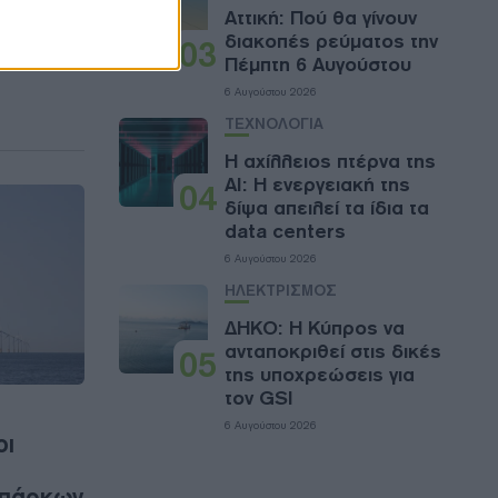
Αττική: Πού θα γίνουν
διακοπές ρεύματος την
03
Πέμπτη 6 Αυγούστου
6 Αυγούστου 2026
ΤΕΧΝΟΛΟΓΙΑ
Η αχίλλειος πτέρνα της
AI: Η ενεργειακή της
04
δίψα απειλεί τα ίδια τα
data centers
6 Αυγούστου 2026
ΗΛΕΚΤΡΙΣΜΟΣ
ΔΗΚΟ: Η Κύπρος να
ανταποκριθεί στις δικές
05
της υποχρεώσεις για
τον GSI
6 Αυγούστου 2026
οι
 πάρκων