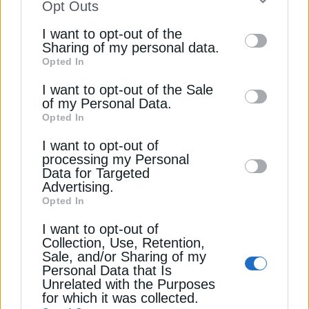
αγανάκτησης απέναντι στη στάση του ΥΠΕΝ και
to your opt-out. You may separately opt-out
Opt Outs
την πλήρη απουσία βιώσιμης στρατηγικής στην
of the further disclosure of your personal
I want to opt-out of the
αγορά των ΑΠΕ. Η συσπείρωσή μας είναι η
information by third parties on the IAB’s list
Sharing of my personal data.
δύναμή μας.
Opted In
of downstream participants. This
information may also be disclosed by us to
I want to opt-out of the Sale
Καλούμε όλους τους συναδέλφους να
of my Personal Data.
third parties on the
IAB’s List of
παραμείνουν σε πλήρη ετοιμότητα για τις επόμενες
Opted In
Downstream Participants
that may further
συντονισμένες κινήσεις μας.»
I want to opt-out of
disclose it to other third parties.
processing my Personal
Διαβάστε ακόμη
Data for Targeted
Advertising.
Opted In
Οι τρεις βασικές προτάσεις του ΣΥΦΩΕΛ για τις
I want to opt-out of
αρνητικές τιμές
Collection, Use, Retention,
Sale, and/or Sharing of my
Personal Data that Is
ΣΥΦΩΕΛ: Ίση μεταχείριση για αγρότες και ΟΤΑ στα
Unrelated with the Purposes
φωτοβολταϊκά
for which it was collected.