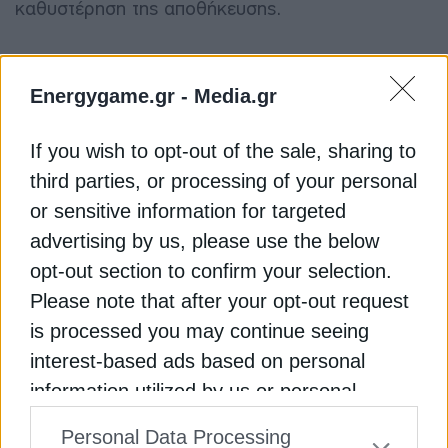
καθυστέρηση της αποθήκευσης.
Στο πλαίσιο αυτό, το ακριβές χρονοδιάγραμμα
των δικαστικών μας κινήσεων έχει ως εξής:
Energygame.gr -
Media.gr
Έως τις 15 Ιουλίου 2026: Θα πραγματοποιηθεί η
If you wish to opt-out of the sale, sharing to
επίσημη κατάθεση των προσφυγών στα αρμόδια
third parties, or processing of your personal
Ευρωπαϊκά Όργανα, καθώς η διεθνοποίηση του
or sensitive information for targeted
αγώνα μας αποτελεί πλέον μονόδρομο για τη
advertising by us, please use the below
δικαίωση του κλάδου.
opt-out section to confirm your selection.
Αμέσως μετά: Θα ακολουθήσει η κατάθεση των
Please note that after your opt-out request
πρώτων μαζικών ομαδικών αγωγών κατά του
is processed you may continue seeing
Ελληνικού Δημοσίου στα ελληνικά δικαστήρια.
interest-based ads based on personal
information utilized by us or personal
Η πρωτοφανής και μαζική συμμετοχή των
παραγωγών επιβεβαιώνει το μέγεθος της
information disclosed to third parties prior
Personal Data Processing