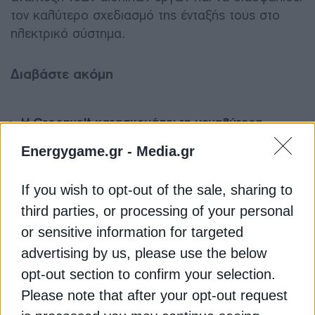
τον καλύτερο σχεδιασμό της ένταξής τους στο
ηλεκτρικό σύστημα.
Διαβάστε ακόμη
Η Greenvolt κατασκευάζει τη μεγαλύτερη
standalone μπαταρία στην Ουγγαρία
Energygame.gr -
Media.gr
Greenvolt Next: Φωτοβολταϊκή εγκατάσταση σε
If you wish to opt-out of the sale, sharing to
κέντρο διανομής της Σκλαβενίτης
third parties, or processing of your personal
or sensitive information for targeted
Greenvolt: Χρηματοδότηση 35 εκατ. για μεγάλο
υβριδικό έργο στη Δανία
advertising by us, please use the below
opt-out section to confirm your selection.
ΑΙΟΛΙΚΗ ΕΝΕΡΓΕΙΑ
ΟΥΓΓΑΡΙΑ
Please note that after your opt-out request