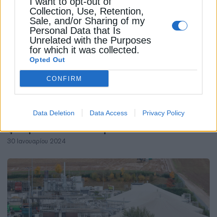
I want to opt-out of
Collection, Use, Retention,
Sale, and/or Sharing of my
Personal Data that Is
Unrelated with the Purposes
for which it was collected.
Opted Out
CONFIRM
ΑΝΑΝΕΩΣΙΜΕΣ ΠΗΓΕΣ
Data Deletion
Data Access
Privacy Policy
Κίνα: Οι εγκαταστάσεις ΑΠΕ θα
ξεπεράσουν τον άνθρακα το 2024
30 Ιανουαρίου 2024