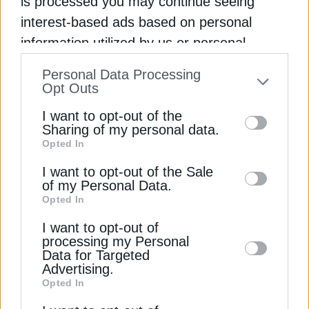
is processed you may continue seeing
interest-based ads based on personal
information utilized by us or personal
ΔΕΊΤΕ ΕΠΊΣΗΣ
information disclosed to third parties prior
Personal Data Processing
to your opt-out. You may separately opt-out
Opt Outs
of the further disclosure of your personal
I want to opt-out of the
information by third parties on the IAB’s list
Sharing of my personal data.
Opted In
of downstream participants. This
information may also be disclosed by us to
I want to opt-out of the Sale
of my Personal Data.
third parties on the
IAB’s List of
Opted In
Downstream Participants
that may further
I want to opt-out of
disclose it to other third parties.
ΑΝΑΝΕΩΣΙΜΕΣ ΠΗΓΕΣ
processing my Personal
Πώς ενισχύονται τα υδροηλεκτρικά έργα
Data for Targeted
Advertising.
με τα πλωτά φωτοβολταϊκά
Opted In
29 Μαΐου 2025