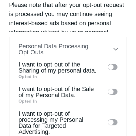
εξακολουθεί να υπάρχει πλεονάζουσα
Please note that after your opt-out request
παραγωγική ικανότητα και θα συνεχίσουν να
is processed you may continue seeing
γίνονται περιορισμοί στην παραγωγή», δήλωσε ο
interest-based ads based on personal
Barrera.
information utilized by us or personal
information disclosed to third parties prior
Διαβάστε ακόμη
Personal Data Processing
to your opt-out. You may separately opt-out
Opt Outs
of the further disclosure of your personal
I want to opt-out of the
ΕΕ: Κόστος φόρτισης και αδιαφανείς χρεώσεις
information by third parties on the IAB’s list
Sharing of my personal data.
απειλούν την ηλεκτροκίνηση
Opted In
of downstream participants. This
information may also be disclosed by us to
I want to opt-out of the Sale
Ισχυρή κινητοποίηση της ΕΕ για την αντιμετώπιση
of my Personal Data.
third parties on the
IAB’s List of
πυρκαγιών το καλοκαίρι
Opted In
Downstream Participants
that may further
I want to opt-out of
ΓΣΕΒΕΕ: Κινδύνους για το “Εξοικονομώ”
disclose it to other third parties.
processing my Personal
δημιουργεί το on-bill financing
Data for Targeted
Advertising.
BLACKROCK
ΑΠΕ
ΒΡΑΖΙΛΙΑ
ΗΠΑ