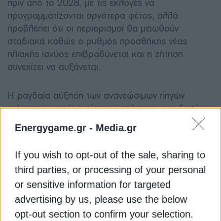
πριν από το 2028, με τις εκλογές να
προγραμματίζονται αργότερα φέτος, αλλά
προβλέπει ότι οι περιορισμοί θα μειωθούν
σταδιακά καθώς ο ρυθμός προσθήκης νέας
ηλιακής ισχύος επιβραδύνεται και η ζήτηση
συνεχίζει να αυξάνεται.
Η ραγδαία αύξηση των ανανεώσιμων πηγών
ενέργειας, χωρίς αντίστοιχη επέκταση του δικτύου
μεταφοράς, έχει αναγκάσει τις εταιρείες του
Energygame.gr -
Media.gr
κλάδου να περιορίσουν τις δραστηριότητές τους
και να προχωρήσουν σε απολύσεις.
If you wish to opt-out of the sale, sharing to
third parties, or processing of your personal
«Το πραγματικό πρόβλημα είναι η πλεονάζουσα
or sensitive information for targeted
παραγωγική ικανότητα στον τομέα της ηλιακής
advertising by us, please use the below
ενέργειας. Ακόμα και αν επιλυθούν όλα τα
προβλήματα μεταφοράς στη Βραζιλία, θα
opt-out section to confirm your selection.