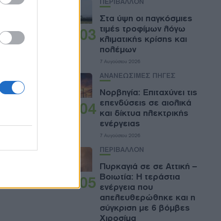
ΠΕΡΙΒΑΛΛΟΝ
Στα ύψη οι παγκόσμιες
τιμές τροφίμων λόγω
03
κλιματικής κρίσης και
πολέμων
7 Αυγούστου 2026
ορικών
ΑΝΑΝΕΩΣΙΜΕΣ ΠΗΓΕΣ
elopers
Νορβηγία: Επιταχύνει τις
ις
αγορές
επενδύσεις σε αιολικά
04
και δίκτυα ηλεκτρικής
ενέργειας
γων
ΑΠΕ
7 Αυγούστου 2026
υβριδικά
ΠΕΡΙΒΑΛΛΟΝ
Πυρκαγιά σε σε Αττική –
Βοιωτία: Η τεράστια
05
ενέργεια που
απελευθερώθηκε και η
σύγκριση με 6 βόμβες
Χιροσίμα