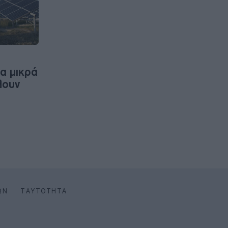
ια μικρά
λουν
ΩΝ
ΤΑΥΤΌΤΗΤΑ