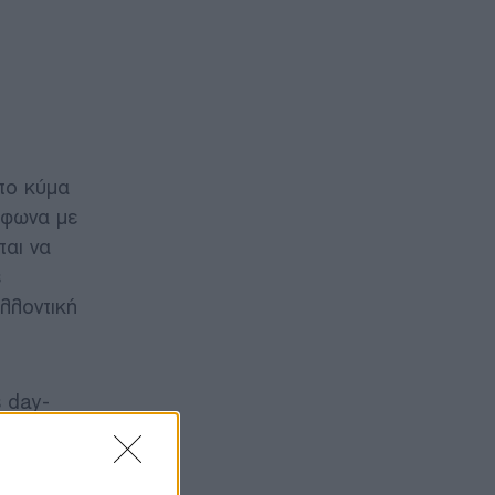
το
κύμα
μφωνα
με
ται
να
ς
λλοντική
ς
day-
ρές
α
έσοδα