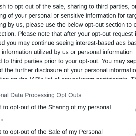
sh to opt-out of the sale, sharing to third parties, o
ng of your personal or sensitive information for ta
ing by us, please use the below opt-out section to 
σει
κύρια
π
ηγή
εσόδων
για
αυτόνομα
εμ
π
ορικά
συστήμ
rora
ε
π
ισημαίνουν
ότι
η
συνεγκατάσταση
φωτοβολταϊκ
ection. Please note that after your opt-out request 
ι
τις
χρηματοροές
,
λόγω
βελτιστο
π
οίησης
της
εμ
π
ορία
d you may continue seeing interest-based ads ba
ησης
,
καθώς
και
εξοικονόμησης
δα
π
ανών
ανά
π
τυξης
κ
 information utilized by us or personal information
ια
α
π
οτελούν
η
π
εριορισμένη
π
ρόσβαση
στις
αγορές
d to third parties prior to your opt-out. You may se
νά
π
τυξη
έργων
BESS.
Σύμφωνα
με
την
ανάλυση
,
η
of the further disclosure of your personal informati
ορεί
να
οδηγήσει
σε
μείωση
των
εσόδων
έως
και
12%
rties on the IAB’s list of downstream participants. T
ι
ακόμη
μεγαλύτερες
π
ιέσεις
στα
κέρδη
.
ion may also be disclosed by us to third parties on
nal Data Processing Opt Outs
st of Downstream Participants
that may further discl
ling agreements,
τα
day-ahead spread swaps
και
τα
rd parties.
t to opt-out of the Sharing of my personal
ηματοδότηση
των
εμ
π
ορικών
έργων
α
π
οθήκευσης
ενέρ
βασιο
π
οιημένων
εσόδων
,
τα
ο
π
οία
μ
π
ορούν
να
καλύψ
In
ργου
καθ
’
όλη
τη
διάρκεια
ζωής
του
.
Παρόμοιες
δομέ
t to opt-out of the Sale of my Personal
ς
για
έργα
BESS
σε
ευρω
π
αϊκές
αγορές
,
αναδεικνύοντ