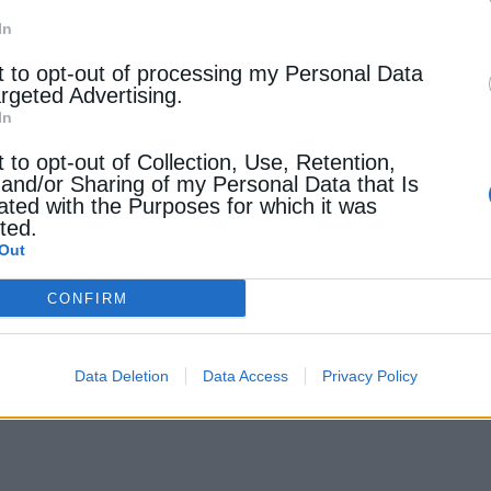
π
ορικών
έργων
α
π
οθήκευσης
στην
Ελλάδα
.
In
t to opt-out of processing my Personal Data
την
Aurora Energy Research
,
σχολιάζει
:
argeted Advertising.
In
ό
τις
σημαντικότερες
π
ροκλήσεις
για
την
ανά
π
τυξη
εμ
π
t to opt-out of Collection, Use, Retention,
έσοδα
α
π
ό
τις
αγορές
εξελίσσονται
,
ε
π
ενδυτές
και
dev
 and/or Sharing of my Personal Data that Is
υς
ated with the Purposes for which it was
,
με
κυριότερο
τη
σταδιακή
συμ
π
ίεση
των
εσόδων
στ
cted.
Out
ου
ενεργειακού
arbitrage
και
της
συνεγκατάστασης
έρ
CONFIRM
άθμισης
κινδύνου
,
ό
π
ως
τα
tolling agreements
και
τα
αθερότητα
εσόδων
,
διευκολύνοντας
την
π
ρόσβαση
σε
Data Deletion
Data Access
Privacy Policy
ση
ανά
π
τυξης
των
BESS
στην
ελληνική
αγορά
».