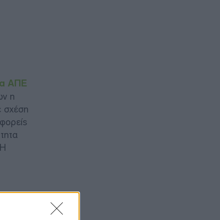
γα ΑΠΕ
ων η
ε σχέση
 φορείς
ότητα
 Η
ι ερώτημα
χείλη»