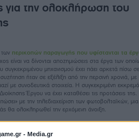
 για την ολοκλήρωση του
ης
ς των
περικοπών παραγωγής που υφίστανται τα έρ
ος είναι να δίνονται αποζημιώσεις στα έργα των οποί
 συγκεκριμένου μηχανισμού έχει πάει αρκετά πίσω σ
 συζήτηση ήταν σε εξέλιξη από την περσινή χρονιά, με
μαζί με συνοδευτικά στοιχεία. Η συγκεκριμένη εκκρεμ
Διοίκησης Έργου να έχει καταθέσει τις προτάσεις της.
πώσει» με την τηλεδιαχείριση των φωτοβολταϊκών, μια
ράς θα ολοκληρωθεί την ερχόμενη άνοιξη.
ου έχει ανοίξει μεταξύ φορέων της αγοράς, παραμένε
game.gr -
Media.gr
έων προσφορών σύνδεσης. Σημειώνεται πως από τα «