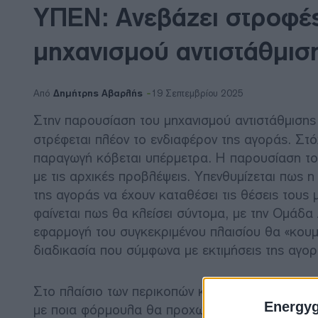
ΥΠΕΝ: Ανεβάζει στροφές
μηχανισμού αντιστάθμισ
Δημήτρης Αβαρλής
Από
19 Σεπτεμβρίου 2025
Στην παρουσίαση του μηχανισμού αντιστάθμιση
στρέφεται πλέον το ενδιαφέρον της αγοράς. Στόχ
παραγωγή κόβεται υπέρμετρα. Η παρουσίαση του
με τις αρχικές προβλέψεις. Υπενθυμίζεται πως η
της αγοράς να έχουν καταθέσει τις θέσεις τους 
φαίνεται πως θα κλείσει σύντομα, με την Ομάδα 
εφαρμογή του συγκεκριμένου πλαισίου θα «κουμ
διαδικασία που σύμφωνα με εκτιμήσεις της αγο
Στο πλαίσιο των περικοπών και της συζήτησης π
Energy
με ποια φόρμουλα θα προχωρήσει η χορήγηση ν