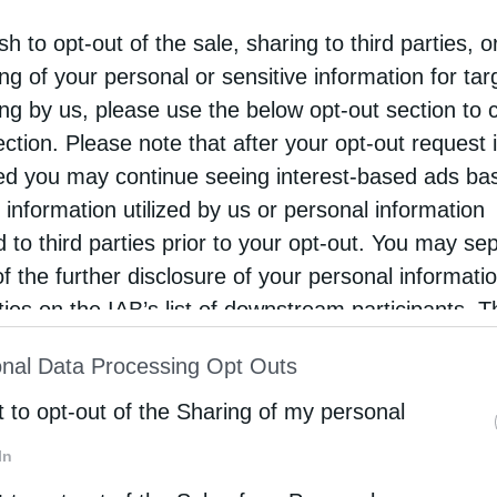
ση ακόμα και για πλήρη αναστολή χορήγησης νέων πρ
sh to opt-out of the sale, sharing to third parties, o
γοράς αναφέρουν στο energygame.gr πως οι προσφορ
με τους στόχους του Εθνικού Σχεδίου για την Ενέργει
ng of your personal or sensitive information for ta
 αποκλείεται το επόμενο διάστημα να «απελευθερωθεί»
ing by us, please use the below opt-out section to 
α προχωρήσουν όλα τα φωτοβολταϊκά έργα που αναπτ
ection. Please note that after your opt-out request 
ε τις τάσεις «αλλαγής χεριών» διαφόρων έργων και με 
d you may continue seeing interest-based ads ba
μότητάς τους. Επισημαίνουν, δε, πως σε κάθε περίπτωσ
 information utilized by us or personal information
το πλαίσιο της ισορροπίας αιολικών και φωτοβολταϊκών
d to third parties prior to your opt-out. You may se
of the further disclosure of your personal informati
 βρέθηκε στο επίκεντρο της
προχθεσινής συνάντησης 
rties on the IAB’s list of downstream participants. T
έργειας Νίκο Τσάφο και τη Γ.Γ. Ενέργειας και Ορυκτ
ν συζητήθηκε η ανάγκη «για σημαντική αύξηση της α
ion may also be disclosed by us to third parties on
nal Data Processing Opt Outs
ΑΠΕ. Έτσι θα μειωθούν οι περικοπές ενέργειας και θα 
st of Downstream Participants
that may further discl
ην ενεργειακή μετάβαση. Εδώ περιλαμβάνονται η χορ
rd parties.
t to opt-out of the Sharing of my personal
ιαγωνισμοί για νέα αιολικά», όπως ανέφερε η ΕΛΕΤΑ
In