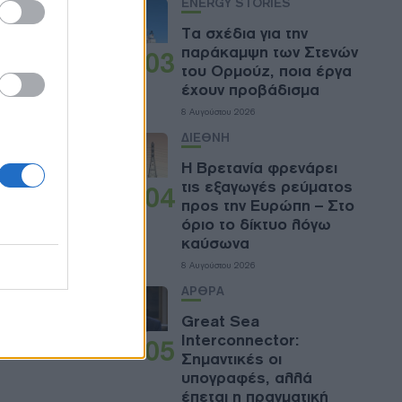
ENERGY STORIES
ν ισχύ 77
Τα σχέδια για την
παράκαμψη των Στενών
03
στημένη
του Ορμούζ, ποια έργα
,8 GW,
έχουν προβάδισμα
8 Αυγούστου 2026
ΔΙΕΘΝΗ
εί το
Η Βρετανία φρενάρει
τις εξαγωγές ρεύματος
από τότε
04
προς την Ευρώπη – Στο
απόφαση
όριο το δίκτυο λόγω
γωνισμοί
καύσωνα
ή τη
8 Αυγούστου 2026
ικής
ΑΡΘΡΑ
εκκρεμεί
Great Sea
ο έργων
Interconnector:
05
Σημαντικές οι
υπογραφές, αλλά
έπεται η πραγματική