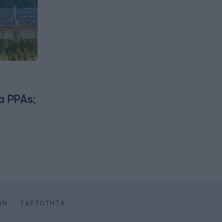
α PPAs;
ΩΝ
ΤΑΥΤΌΤΗΤΑ