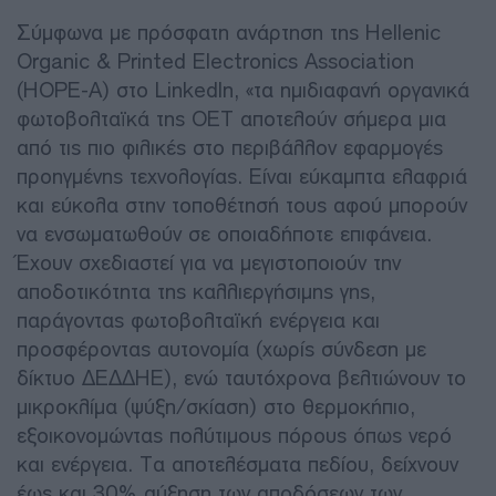
Σύμφωνα με πρόσφατη ανάρτηση της Hellenic
Organic & Printed Electronics Association
(HOPE-A) στο LinkedIn, «τα ημιδιαφανή οργανικά
φωτοβολταϊκά της ΟΕΤ αποτελούν σήμερα μια
από τις πιο φιλικές στο περιβάλλον εφαρμογές
προηγμένης τεχνολογίας. Είναι εύκαμπτα ελαφριά
και εύκολα στην τοποθέτησή τους αφού μπορούν
να ενσωματωθούν σε οποιαδήποτε επιφάνεια.
Έχουν σχεδιαστεί για να μεγιστοποιούν την
αποδοτικότητα της καλλιεργήσιμης γης,
παράγοντας φωτοβολταϊκή ενέργεια και
προσφέροντας αυτονομία (χωρίς σύνδεση με
δίκτυο ΔΕΔΔΗΕ), ενώ ταυτόχρονα βελτιώνουν το
μικροκλίμα (ψύξη/σκίαση) στο θερμοκήπιο,
εξοικονομώντας πολύτιμους πόρους όπως νερό
και ενέργεια. Τα αποτελέσματα πεδίου, δείχνουν
έως και 30% αύξηση των αποδόσεων των