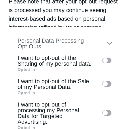
Please note that after your opt-out request
ΑΠΕ
ΘΕΣΣΑΛΟΝΙΚΗ
ΦΩΤΟΒΟΛΤΑΪΚΑ
is processed you may continue seeing
interest-based ads based on personal
information utilized by us or personal
information disclosed to third parties prior
ΔΕΊΤΕ ΕΠΊΣΗΣ
Personal Data Processing
to your opt-out. You may separately opt-out
Opt Outs
of the further disclosure of your personal
I want to opt-out of the
information by third parties on the IAB’s list
Sharing of my personal data.
Opted In
of downstream participants. This
information may also be disclosed by us to
I want to opt-out of the Sale
of my Personal Data.
third parties on the
IAB’s List of
Opted In
Downstream Participants
that may further
I want to opt-out of
disclose it to other third parties.
ΑΝΑΝΕΩΣΙΜΕΣ ΠΗΓΕΣ
processing my Personal
Data for Targeted
Σερβία: Ετοιμάζει σχέδιο δράσης για μια
Advertising.
δίκαιη ενεργειακή μετάβαση
Opted In