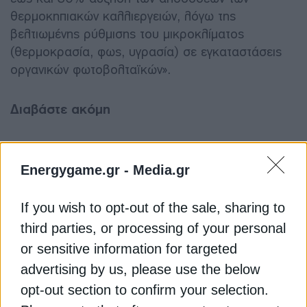
θερμοκηπιακών καλλιεργειών, λόγω της
βελτιωμένης ρύθμισης του μικροκλίματος
(θερμοκρασία, φως, υγρασία) σε εγκαταστάσεις
οργανικών φωτοβολταϊκών».
Διαβάστε ακόμη
Restart στην ηλεκτροκίνηση: Νέο Κινούμαι
Ηλεκτρικά & ανανεωμένο Φορτίζω Παντού
Energygame.gr -
Media.gr
Θετική η αξιολόγηση των Βρυξελλών για το
If you wish to opt-out of the sale, sharing to
Εθνικό Σχέδιο για Ενέργεια και Κλίμα
third parties, or processing of your personal
Citi για ΔΕΗ: Αναβαθμίζει την τιμή στόχο στα 16,5
or sensitive information for targeted
ευρώ
advertising by us, please use the below
opt-out section to confirm your selection.