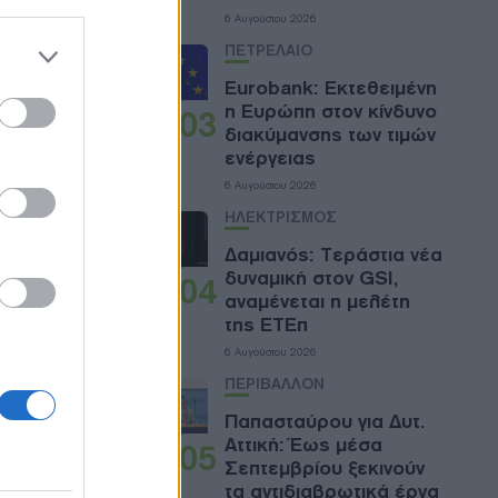
6 Αυγούστου 2026
 the
ΠΕΤΡΕΛΑΙΟ
ose it to
Eurobank: Εκτεθειμένη
η Ευρώπη στον κίνδυνο
03
διακύμανσης των τιμών
ενέργειας
6 Αυγούστου 2026
ΗΛΕΚΤΡΙΣΜΟΣ
Δαμιανός: Τεράστια νέα
δυναμική στον GSI,
04
αναμένεται η μελέτη
της ΕΤΕπ
6 Αυγούστου 2026
ΠΕΡΙΒΑΛΛΟΝ
Παπασταύρου για Δυτ.
Αττική: Έως μέσα
05
Σεπτεμβρίου ξεκινούν
τα αντιδιαβρωτικά έργα