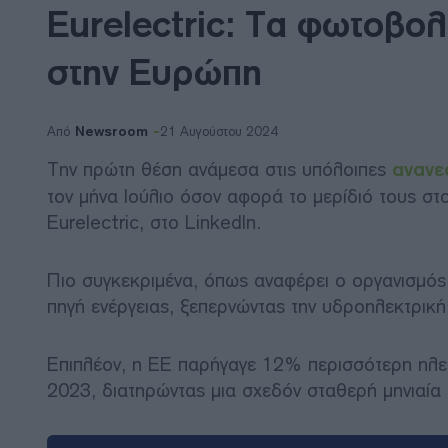
Eurelectric: Τα φωτοβολ
στην Ευρώπη
Newsroom
Από
21 Αυγούστου 2024
Την πρώτη θέση ανάμεσα στις υπόλοιπες
ανανε
τον μήνα Ιούλιο όσον αφορά το μερίδιό τους σ
Eurelectric, στο LinkedIn.
Πιο συγκεκριμένα, όπως αναφέρει ο οργανισμός,
πηγή ενέργειας, ξεπερνώντας την υδροηλεκτρική
Επιπλέον, η ΕΕ παρήγαγε 12% περισσότερη ηλεκ
2023, διατηρώντας μια σχεδόν σταθερή μηνιαί