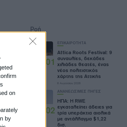
Ροή
ΕΠΙΚΑΙΡΟΤΗΤΑ
Attica Roots Festival: 9
συναυλίες, δεκάδες
r
01
χιλιάδες θεατές, ένας
rgeted
νέος πολιτιστικός
confirm
χάρτης της Αττικής
is
6 Αυγούστου 2026
ΑΝΑΝΕΩΣΙΜΕΣ ΠΗΓΕΣ
sed on
ΗΠΑ: Η RWE
εγκαταλείπει άδειες για
02
parately
τρία υπεράκτια αιολικά
on by
με αντάλλαγμα $1,22
δισ.
his