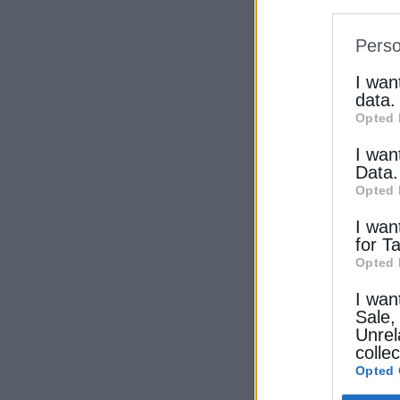
informat
Perso
IAB’s Li
other thi
I wan
data.
Opted 
I wan
Data.
Opted 
I wan
for T
Opted 
I wan
Sale,
Unrel
colle
Opted 