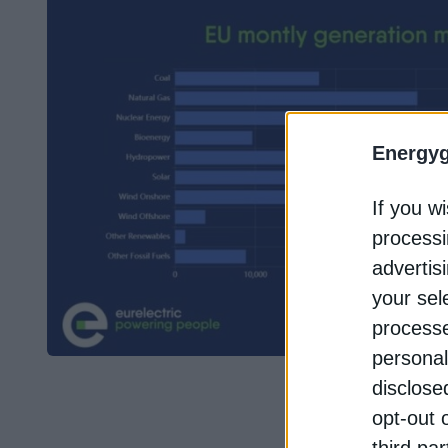
Energy
If you wi
processi
advertis
your sel
processe
personal
disclose
opt-out 
third pa