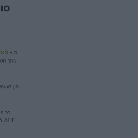
ιο
ϊκά
για
ση της
νεώσιμη
ε το
πό ΑΠΕ.