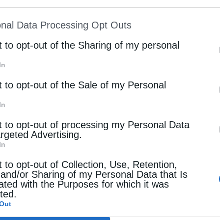
ion may also be disclosed by us to third parties on
nal Data Processing Opt Outs
st of Downstream Participants
that may further discl
rd parties.
t to opt-out of the Sharing of my personal
In
t to opt-out of the Sale of my Personal
In
t to opt-out of processing my Personal Data
argeted Advertising.
In
t to opt-out of Collection, Use, Retention,
 and/or Sharing of my Personal Data that Is
ated with the Purposes for which it was
cted.
Out