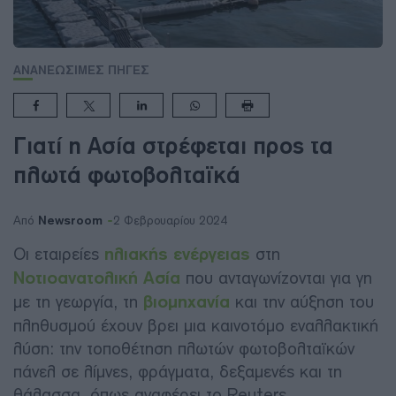
ΑΝΑΝΕΩΣΙΜΕΣ ΠΗΓΕΣ
Γιατί η Ασία στρέφεται προς τα
πλωτά φωτοβολταϊκά
Newsroom
Από
2 Φεβρουαρίου 2024
Οι εταιρείες
ηλιακής ενέργειας
στη
Νοτιοανατολική Ασία
που ανταγωνίζονται για γη
με τη γεωργία, τη
βιομηχανία
και την αύξηση του
πληθυσμού έχουν βρει μια καινοτόμο εναλλακτική
λύση: την τοποθέτηση πλωτών φωτοβολταϊκών
πάνελ σε λίμνες, φράγματα, δεξαμενές και τη
θάλασσα, όπως αναφέρει το Reuters.