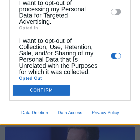
I want to opt-out of
disclose it to other third parties.
«Το πρώτο πλωτό φωτοβολταϊκό σύστημα
processing my Personal
Data for Targeted
εγκαταστάθηκε μόλις το 2007, οπότε υπάρχουν
Advertising.
ακόμη κάποιοι άγνωστοι», δήλωσε ο Paton.
Opted In
I want to opt-out of
«Αλλά δεν πρόκειται για διαγωνισμό με τα επίγεια
Collection, Use, Retention,
συστήματα – πρόκειται για το πλαίσιο», είπε.
Sale, and/or Sharing of my
Personal Data that Is
Unrelated with the Purposes
ΑΣΙΑ
ΒΙΟΜΗΧΑΝΙΑ
ΗΛΙΑΚΗ ΕΝΕΡΓΕΙΑ
ΩΚΕΑΝΟΙ
for which it was collected.
Opted Out
CONFIRM
ΔΕΊΤΕ ΕΠΊΣΗΣ
Data Deletion
Data Access
Privacy Policy