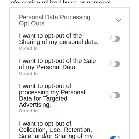
information utilized by us or personal
την EDP, με εγκατεστημένη ισχύ σχεδόν 2 GW
information disclosed to third parties prior
μεταξύ ηλιακής και αιολικής ενέργειας, 444 MW
Personal Data Processing
to your opt-out. You may separately opt-out
στην υδροηλεκτρική ενέργεια και όπου
Opt Outs
of the further disclosure of your personal
αναπτύσσουμε έργα πράσινου υδρογόνου.
I want to opt-out of the
information by third parties on the IAB’s list
Sharing of my personal data.
Opted In
of downstream participants. This
EDP RENEWABLES (EDPR)
ΑΙΟΛΙΚΗ ΕΝΕΡΓΕΙΑ
information may also be disclosed by us to
I want to opt-out of the Sale
ΗΛΙΑΚΗ ΕΝΕΡΓΕΙΑ
ΙΣΠΑΝΙΑ
ΦΩΤΟΒΟΛΤΑΪΚΑ
of my Personal Data.
third parties on the
IAB’s List of
Opted In
Downstream Participants
that may further
I want to opt-out of
disclose it to other third parties.
processing my Personal
Data for Targeted
Advertising.
ΔΕΊΤΕ ΕΠΊΣΗΣ
Opted In
I want to opt-out of
Collection, Use, Retention,
Sale, and/or Sharing of my