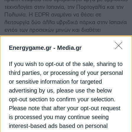
τεχνολογίες στην Ισπανία, την Πορτογαλία και την
Πολωνία. Η EDPR αναμένει να θέσει σε
λειτουργία δύο άλλα υβριδικά πάρκα στην Ισπανία
εντός των προσεχών μηνών και διαθέτει
περισσότερα από 15 έργα υβριδισμού αιολικής
και ηλιακής ενέργειας, τα οποία αναμένεται να
Energygame.gr -
Media.gr
προσθέσουν περισσότερα από 230 MW
ανανεώσιμης ισχύος στην Ισπανία τα επόμενα
If you wish to opt-out of the sale, sharing to
χρόνια.
third parties, or processing of your personal
or sensitive information for targeted
Μέχρι το 2026, η εταιρεία σχεδιάζει να επενδύσει
advertising by us, please use the below
20 δισεκατομμύρια ευρώ στην ανάπτυξη και
opt-out section to confirm your selection.
εφαρμογή ανανεώσιμων πηγών ενέργειας
παγκοσμίως, εκ των οποίων το 40% προορίζεται
Please note that after your opt-out request
για την αιολική ενέργεια στην ξηρά και άλλο 40%
is processed you may continue seeing
για την ηλιακή ενέργεια μεγάλης κλίμακας. Η
interest-based ads based on personal
Ισπανία συνεχίζει να αποτελεί στρατηγική χώρα για