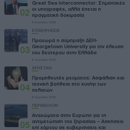
Great Sea Interconnector: Σημαντικές
οι υπογραφές, αλλά έπεται η
02
πραγματική δοκιμασία
8 Αυγούστου 2026
ΕΠΙΧΕΙΡΗΣΕΙΣ
Προχωρά η σύμπραξη ΔΕΗ-
Georgetown University για την έλευση
03
του δεύτερου στην Ελλάδα
8 Αυγούστου 2026
ΧΡΗΣΤΙΚΑ
Προμηθευτές ρεύματος: Ασφάλιση και
τεχνική βοήθεια στο κυνήγι των
04
πελατών
8 Αυγούστου 2026
ΠΕΡΙΒΑΛΛΟΝ
Αναχώματα στην Ευρώπη για τη
αντιμετώπιση της ξηρασίας – Ασκήσεις
05
επί χάρτου σε κυβερνήσεις και