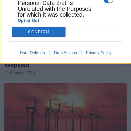
Personal Data that Is
Unrelated with the Purposes
for which it was collected.
Opted Out
CONFIRM
ΑΝΑΝΕΩΣΙΜΕΣ ΠΗΓΕΣ
Μπαταρίες και μεταφορά ζήτησης το
Data Deletion
Data Access
Privacy Policy
“κλειδί” για τις περικοπές στην πράσινη
ενέργεια
21 Μαρτίου 2024